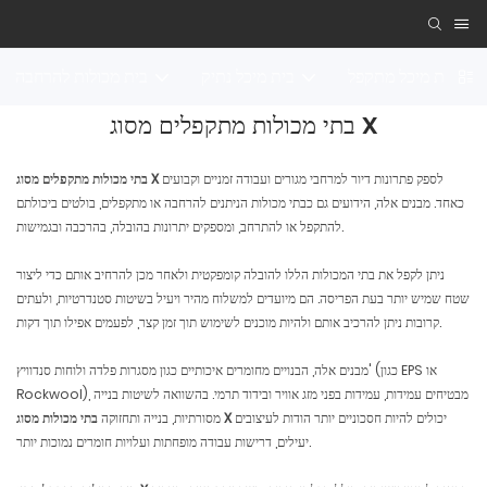
בית מיכל מתקפל
בית מיכל נתיק
בית מכולות להרחבה
בתי מכולות מתקפלים מסוג X
לספק פתרונות דיור למרחבי מגורים ועבודה זמניים וקבועים
בתי מכולות מתקפלים מסוג X
כאחד. מבנים אלה, הידועים גם כבתי מכולות הניתנים להרחבה או מתקפלים, בולטים ביכולתם
להתקפל או להתרחב, ומספקים יתרונות בהובלה, בהרכבה ובגמישות.
ניתן לקפל את בתי המכולות הללו להובלה קומפקטית ולאחר מכן להרחיב אותם כדי ליצור
שטח שמיש יותר בעת הפריסה. הם מיועדים למשלוח מהיר ויעיל בשיטות סטנדרטיות, ולעתים
קרובות ניתן להרכיב אותם ולהיות מוכנים לשימוש תוך זמן קצר, לפעמים אפילו תוך דקות.
מבנים אלה, הבנויים מחומרים איכותיים כגון מסגרות פלדה ולוחות סנדוויץ' (כגון EPS או
Rockwool), מבטיחים עמידות, עמידות בפני מזג אוויר ובידוד תרמי. בהשוואה לשיטות בנייה
יכולים להיות חסכוניים יותר הודות לעיצובים
בתי מכולות מסוג X
מסורתיות, בנייה ותחזוקה
יעילים, דרישות עבודה מופחתות ועלויות חומרים נמוכות יותר.