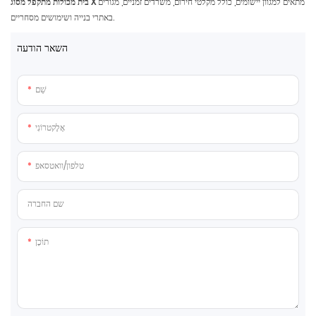
מתאים למגוון יישומים, כולל מקלטי חירום, משרדים זמניים, מגורים
בית מכולות מתקפל מסוג X
באתרי בנייה ושימושים מסחריים.
השאר הודעה
שֵׁם
אֶלֶקטרוֹנִי
טלפון/וואטסאפ
שם החברה
תוֹכֶן