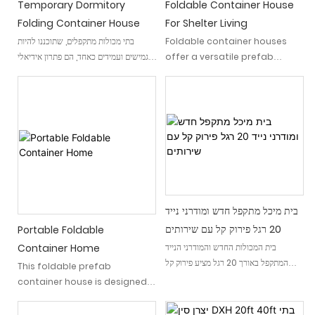
Temporary Dormitory
Foldable Container House
Folding Container House
For Shelter Living
Foldable container houses
בתי מכולות מתקפלים, שתוכננו להיות
offer a versatile prefab
גמישים ועמידים כאחד, הם פתרון אידיאלי
housing solution for various
עבור אנשים המחפשים דיור חירום חסכוני
situations. These innovative
ובזמן. בין אם מדובר בדיור זמני, משרדים
structures can serve as
למגורים או צורכי דיור חירום אחרים,
emergency shelters,
המכולות המתקפלות של DXH יכולות
temporary workshop
לענות ביעילות על מגוון צרכים.
residences, or pop-up offices,
combining portability with
durability. Their unique
foldable design allows for
בית מיכל מתקפל חדש ומודרני נייד
compact storage and easy
transportation, enabling
20 רגל פירוק קל עם שירותים
Portable Foldable
them to be quickly unfolded
Container Home
בית המכולות החדש והמודרני הנייד
into fully functional living
המתקפל באורך 20 רגל מציע פירוק קל
This foldable prefab
spaces
וכולל אסלה לנוחות נוספת. חלל מגורים
container house is designed
קומפקטי ורב-תכליתי זה מושלם עבור אלה
to meet the diverse needs of
המחפשים פתרון דיור נייד ויעיל
modern lifestyles. Whether