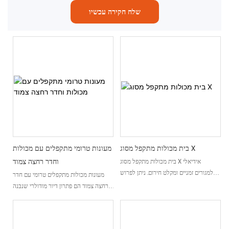
שלח חקירה עכשיו
בית מכולות מתקפל מסוג X
מעונות טרומי מתקפלים עם מכולות
וחדר רחצה צמוד
בית מכולות מתקפל מסוג X אידיאלי
למגורים זמניים ומקלט חירום. ניתן לפרוש
מעונות מכולות מתקפלים טרומי עם חדר
אותו למבנה שלם תוך דקות, מה שהופך
רחצה צמוד הם פתרון דיור מודולרי שנבנה
אותו לנוח מאוד לפרויקטים מהירים או
במפעל, המיועד לאתרי בנייה, פרויקטים
לצרכים זמניים, ומאפשר לך לבנות ולהעביר
מרוחקים וצרכים זמניים אחרים לינה. הוא
במהירות במהירות
בנוי לפריסה מהירה, משלוח קומפקטי