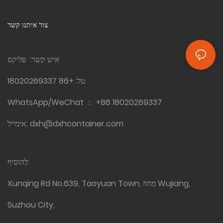
צור איתנו קשר
איש קשר: פליקס
טל:
+86 18020269337
WhatsApp/WeChat ：
+86 18020269337
dxh@dxhcontainer.com
אימייל:
לְהוֹסִיף:
Xunqing Rd No.639, Taoyuan Town, מחוז Wujiang,
Suzhou City,