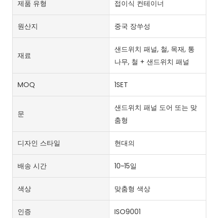
제품 유형
접이식 컨테이너
원산지
중국 장쑤성
샌드위치 패널, 철, 목재, 통
재료
나무, 철 + 샌드위치 패널
MOQ
1SET
샌드위치 패널 도어 또는 맞
문
춤형
디자인 스타일
현대의
배송 시간
10~15일
색상
맞춤형 색상
인증
ISO9001