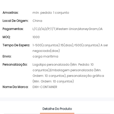
Amostras:
mín. pedido: 1 conjunto
Local De Origem:
China
Pagamentos:
L/C,D/A,D/P,T/T,Western Union,MoneyGram,OA
MOQ:
1000
Tempo De Espera:
1-500(conjuntos):15(dias),>500(conjuntos):A ser
negociado(dias)
Envio:
carga marítima
Personalização:
Logotipo personalizado (Min. Pedido: 10
conjuntos),Embalagem personalizada (Min.
Ordem: 10 conjuntos), personalização gráfica
(Min. Ordem: 10 conjuntos)
Nome Da Marca:
DXH-CONTAINER
Detalhe Do Produto