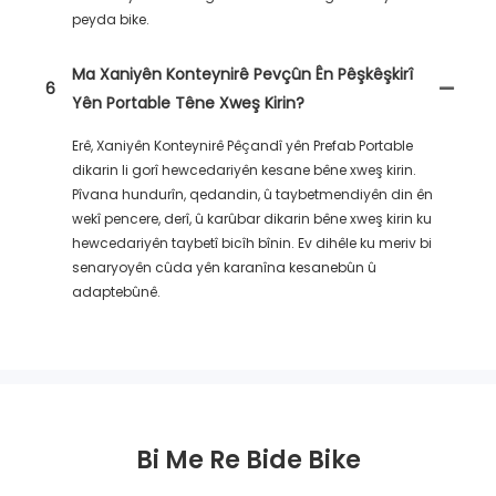
peyda bike.
Ma Xaniyên Konteynirê Pevçûn Ên Pêşkêşkirî
6
Yên Portable Têne Xweş Kirin?
Erê, Xaniyên Konteynirê Pêçandî yên Prefab Portable
dikarin li gorî hewcedariyên kesane bêne xweş kirin.
Pîvana hundurîn, qedandin, û taybetmendiyên din ên
wekî pencere, derî, û karûbar dikarin bêne xweş kirin ku
hewcedariyên taybetî bicîh bînin. Ev dihêle ku meriv bi
senaryoyên cûda yên karanîna kesanebûn û
adaptebûnê.
Bi Me Re Bide Bike