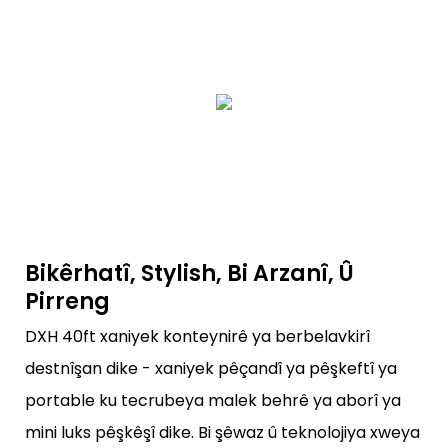
Bikêrhatî, Stylish, Bi Arzanî, Û
Pirreng
DXH 40ft xaniyek konteynirê ya berbelavkirî
destnîşan dike - xaniyek pêçandî ya pêşkeftî ya
portable ku tecrubeya malek behrê ya aborî ya
mini luks pêşkêşî dike. Bi şêwaz û teknolojiya xweya