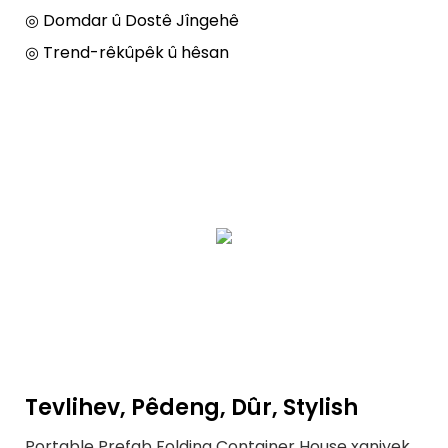
◎ Domdar û Dostê Jîngehê
◎ Trend-rêkûpêk û hêsan
Tevlihev, Pêdeng, Dûr, Stylish
Portable Prefab Folding Container House xaniyek