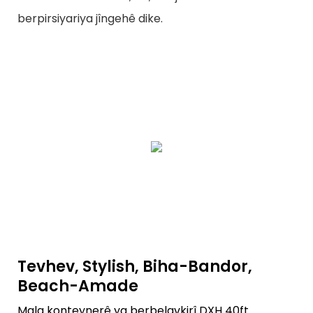
berpirsiyariya jîngehê dike.
Tevhev, Stylish, Biha-Bandor,
Beach-Amade
Mala konteynerê ya berbelavkirî DXH 40ft