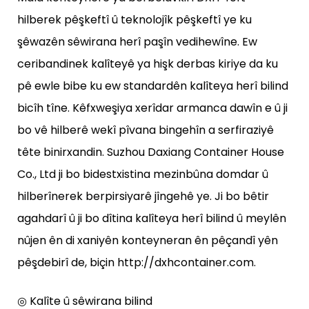
hilberek pêşkeftî û teknolojîk pêşkeftî ye ku
şêwazên sêwirana herî paşîn vedihewîne. Ew
ceribandinek kalîteyê ya hişk derbas kiriye da ku
pê ewle bibe ku ew standardên kalîteya herî bilind
bicîh tîne. Kêfxweşiya xerîdar armanca dawîn e û ji
bo vê hilberê wekî pîvana bingehîn a serfiraziyê
tête binirxandin. Suzhou Daxiang Container House
Co., Ltd ji bo bidestxistina mezinbûna domdar û
hilberînerek berpirsiyarê jîngehê ye. Ji bo bêtir
agahdarî û ji bo dîtina kalîteya herî bilind û meylên
nûjen ên di xaniyên konteyneran ên pêçandî yên
pêşdebirî de, biçin http://dxhcontainer.com.
◎ Kalîte û sêwirana bilind