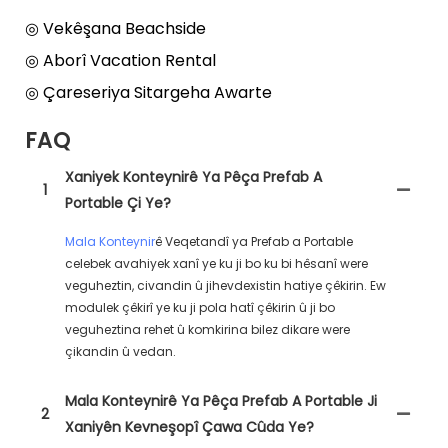
◎ Vekêşana Beachside
◎ Aborî Vacation Rental
◎ Çareseriya Sitargeha Awarte
FAQ
Xaniyek Konteynirê Ya Pêça Prefab A
1
Portable Çi Ye?
Mala Konteynir
ê Veqetandî ya Prefab a Portable
celebek avahiyek xanî ye ku ji bo ku bi hêsanî were
veguheztin, civandin û jihevdexistin hatiye çêkirin. Ew
modulek çêkirî ye ku ji pola hatî çêkirin û ji bo
veguheztina rehet û komkirina bilez dikare were
çikandin û vedan.
Mala Konteynirê Ya Pêça Prefab A Portable Ji
2
Xaniyên Kevneşopî Çawa Cûda Ye?