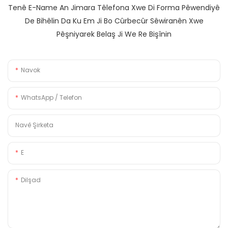
Tenê E-Name An Jimara Têlefona Xwe Di Forma Pêwendiyê
De Bihêlin Da Ku Em Ji Bo Cûrbecûr Sêwiranên Xwe
Pêşniyarek Belaş Ji We Re Bişînin
Navok
WhatsApp / Telefon
Navê Şirketa
E
Dilşad