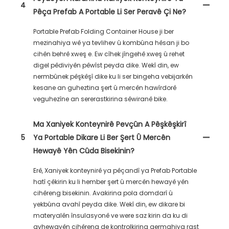
4
Pêça Prefab A Portable Li Ser Peravê Çi Ne?
Portable Prefab Folding Container House ji ber
mezinahiya wê ya tevlihev û kombûna hêsan ji bo
cihên behrê xweş e. Ew cîhek jîngehê xweş û rehet
digel pêdiviyên pêwîst peyda dike. Wekî din, ew
nermbûnek pêşkêşî dike ku li ser bingeha vebijarkên
kesane an guheztina şert û mercên hawîrdorê
veguhezîne an sererastkirina sêwiranê bike.
Ma Xaniyek Konteynirê Pevçûn A Pêşkêşkirî
5
Ya Portable Dikare Li Ber Şert Û Mercên
Hewayê Yên Cûda Bisekinin?
Erê, Xaniyek konteynirê ya pêçandî ya Prefab Portable
hatî çêkirin ku li hember şert û mercên hewayê yên
cihêreng bisekinin. Avakirina pola domdarî û
yekbûna avahî peyda dike. Wekî din, ew dikare bi
materyalên însulasyonê ve were saz kirin da ku di
avhewayên cihêreng de kontrolkirina germahiya rast