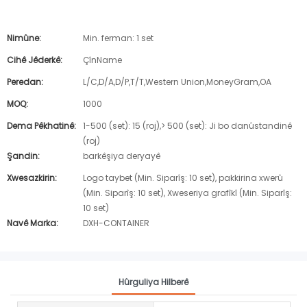
Nimûne:
Min. ferman: 1 set
Cihê Jêderkê:
ÇînName
Peredan:
L/C,D/A,D/P,T/T,Western Union,MoneyGram,OA
MOQ:
1000
Dema Pêkhatinê:
1-500 (set): 15 (roj),> 500 (set): Ji bo danûstandinê
(roj)
Şandin:
barkêşiya deryayê
Xwesazkirin:
Logo taybet (Min. Siparîş: 10 set), pakkirina xwerû
(Min. Siparîş: 10 set), Xweseriya grafîkî (Min. Siparîş:
10 set)
Navê Marka:
DXH-CONTAINER
Hûrguliya Hilberê