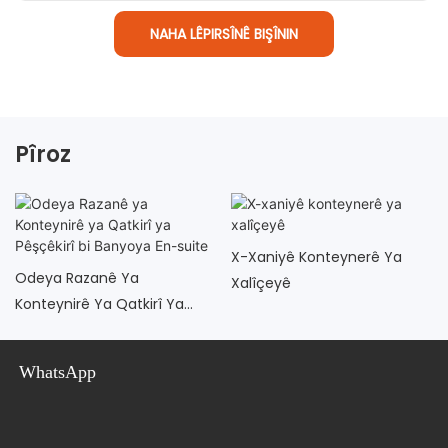
NAHA LÊPIRSÎNÊ BIŞÎNIN
Pîroz
X-Xaniyê Konteynerê Ya
Odeya Razanê Ya
Xalîçeyê
Konteynirê Ya Qatkirî Ya
Pêşçêkirî Bi Banyoya En-
Suite
WhatsApp