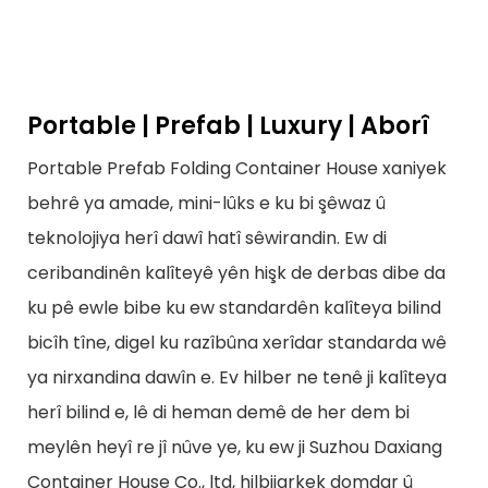
Portable | Prefab | Luxury | Aborî
Portable Prefab Folding Container House xaniyek
behrê ya amade, mini-lûks e ku bi şêwaz û
teknolojiya herî dawî hatî sêwirandin. Ew di
ceribandinên kalîteyê yên hişk de derbas dibe da
ku pê ewle bibe ku ew standardên kalîteya bilind
bicîh tîne, digel ku razîbûna xerîdar standarda wê
ya nirxandina dawîn e. Ev hilber ne tenê ji kalîteya
herî bilind e, lê di heman demê de her dem bi
meylên heyî re jî nûve ye, ku ew ji Suzhou Daxiang
Container House Co., ltd, hilbijarkek domdar û