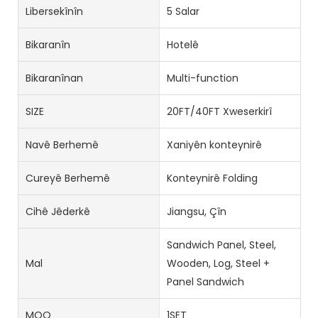
Libersekînîn
5 Salar
Bikaranîn
Hotelê
Bikaranînan
Multi-function
SIZE
20FT/40FT Xweserkirî
Navê Berhemê
Xaniyên konteynirê
Cureyê Berhemê
Konteynirê Folding
Cihê Jêderkê
Jiangsu, Çîn
Sandwich Panel, Steel,
Mal
Wooden, Log, Steel +
Panel Sandwich
MOQ
1SET