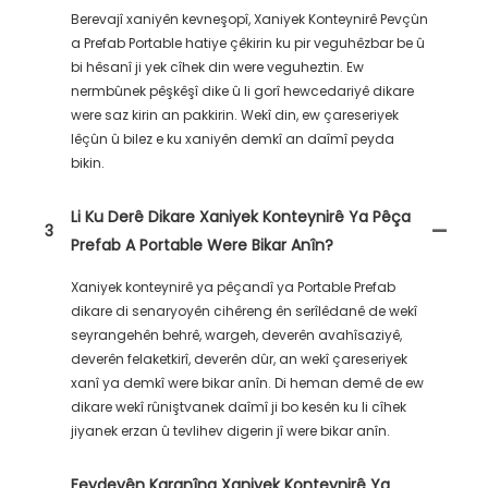
Berevajî xaniyên kevneşopî, Xaniyek Konteynirê Pevçûn
a Prefab Portable hatiye çêkirin ku pir veguhêzbar be û
bi hêsanî ji yek cîhek din were veguheztin. Ew
nermbûnek pêşkêşî dike û li gorî hewcedariyê dikare
were saz kirin an pakkirin. Wekî din, ew çareseriyek
lêçûn û bilez e ku xaniyên demkî an daîmî peyda
bikin.
Li Ku Derê Dikare Xaniyek Konteynirê Ya Pêça
3
Prefab A Portable Were Bikar Anîn?
Xaniyek konteynirê ya pêçandî ya Portable Prefab
dikare di senaryoyên cihêreng ên serîlêdanê de wekî
seyrangehên behrê, wargeh, deverên avahîsaziyê,
deverên felaketkirî, deverên dûr, an wekî çareseriyek
xanî ya demkî were bikar anîn. Di heman demê de ew
dikare wekî rûniştvanek daîmî ji bo kesên ku li cîhek
jiyanek erzan û tevlihev digerin jî were bikar anîn.
Feydeyên Karanîna Xaniyek Konteynirê Ya