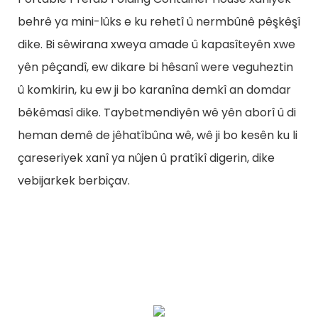
behrê ya mini-lûks e ku rehetî û nermbûnê pêşkêşî
dike. Bi sêwirana xweya amade û kapasîteyên xwe
yên pêçandî, ew dikare bi hêsanî were veguheztin
û komkirin, ku ew ji bo karanîna demkî an domdar
bêkêmasî dike. Taybetmendiyên wê yên aborî û di
heman demê de jêhatîbûna wê, wê ji bo kesên ku li
çareseriyek xanî ya nûjen û pratîkî digerin, dike
vebijarkek berbiçav.