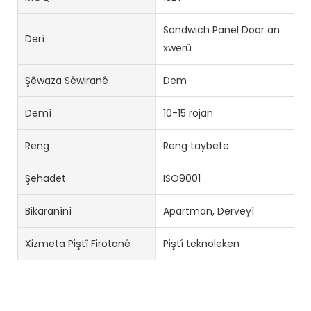
Sandwich Panel Door an
Derî
xwerû
Şêwaza Sêwiranê
Dem
Demî
10-15 rojan
Reng
Reng taybete
Şehadet
ISO9001
Bikaranînî
Apartman, Derveyî
Xizmeta Piştî Firotanê
Piştî teknoleken