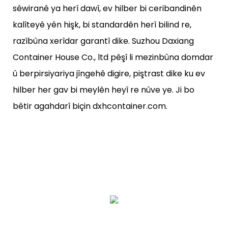
sêwiranê ya herî dawî, ev hilber bi ceribandinên
kalîteyê yên hişk, bi standardên herî bilind re,
razîbûna xerîdar garantî dike. Suzhou Daxiang
Container House Co., ltd pêşî li mezinbûna domdar
û berpirsiyariya jîngehê digire, piştrast dike ku ev
hilber her gav bi meylên heyî re nûve ye. Ji bo
bêtir agahdarî biçin dxhcontainer.com.