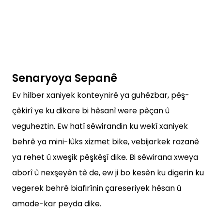
Senaryoya Sepanê
Ev hilber xaniyek konteynirê ya guhêzbar, pêş-
çêkirî ye ku dikare bi hêsanî were pêçan û
veguheztin. Ew hatî sêwirandin ku wekî xaniyek
behrê ya mini-lûks xizmet bike, vebijarkek razanê
ya rehet û xweşik pêşkêşî dike. Bi sêwirana xweya
aborî û nexşeyên tê de, ew ji bo kesên ku digerin ku
vegerek behrê biafirînin çareseriyek hêsan û
amade-kar peyda dike.