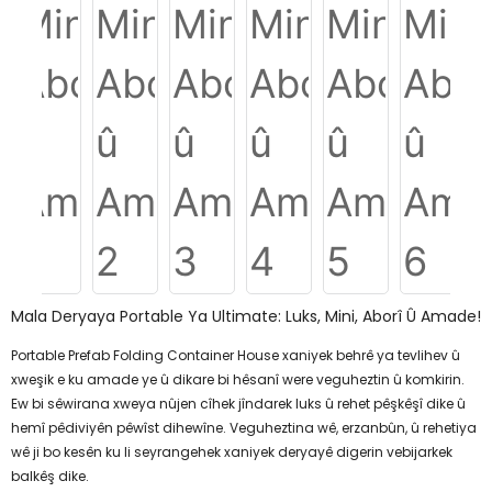
Mala Deryaya Portable Ya Ultimate: Luks, Mini, Aborî Û Amade!
Portable Prefab Folding Container House xaniyek behrê ya tevlihev û
xweşik e ku amade ye û dikare bi hêsanî were veguheztin û komkirin.
Ew bi sêwirana xweya nûjen cîhek jîndarek luks û rehet pêşkêşî dike û
hemî pêdiviyên pêwîst dihewîne. Veguheztina wê, erzanbûn, û rehetiya
wê ji bo kesên ku li seyrangehek xaniyek deryayê digerin vebijarkek
balkêş dike.