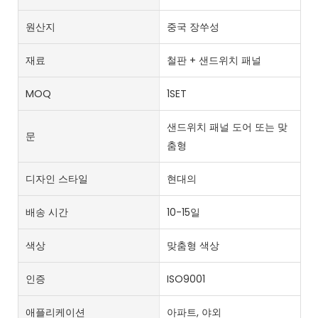
원산지
중국 장쑤성
재료
철판 + 샌드위치 패널
MOQ
1SET
샌드위치 패널 도어 또는 맞
문
춤형
디자인 스타일
현대의
배송 시간
10-15일
색상
맞춤형 색상
인증
ISO9001
애플리케이션
아파트, 야외