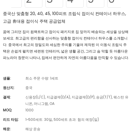
중국산 맞춤형 20, 40, 45, 100피트 조립식 접이식 컨테이너 하우스,
고급 휴대용 접이식 주택 공급업체
꿈에 그리던 집이 컴팩트하고 접이식 패키지로 집 앞까지 배송되는 세상을 상상해
보세요. 최고급의 편리함을 선사하는 맞춤형 접이식 컨테이너 하우스를 소개합니
다. 중국에서 최고의 정밀도와 세심한 주의를 기울여 제작된 이 이동식 조립식 주
택은 손쉽게 펼치면 세련된 인테리어, 넓은 생활 공간, 그리고 숨 막힐 듯 아름다운
파노라마 창문이 나타나, 집에서 편안하게 자연의 아름다움을 만끽할 수 있습니다.
샘플:
최소 주문 수량: 1세트
원산지:
중국
결제:
신용장(L/C), 지급결제(D/A), 지급결제(D/P), 송금(T/T), 웨스턴 유
니온, 머니그램, OA
MOQ:
1000
리드 타임:
1~500세트: 30일, 500세트 초과: 협의 예정(일)
해운:
해상 운송