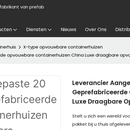
abrikant van prefab
ucten
Diensten
Nieuws
Over Ons
Distri
nerhuis
X-type opvouwbare containerhuizen
erde opvouwbare containerhuizen China Luxe draagbare opv
Leverancier Aange
Geprefabriceerde
Luxe Draagbare O
Stelt u zich een wereld v
pakket bij u thuis afgele