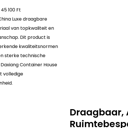
 45 100 Ft
China Luxe draagbare
aal van topkwaliteit en
nschap. Dit product is
erkende kwaliteitsnormen
en sterke technische
u Daxiang Container House
t volledige
nheid.
Draagbaar, 
Ruimtebesp