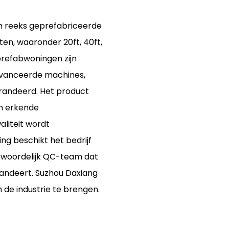
en reeks geprefabriceerde
en, waaronder 20ft, 40ft,
prefabwoningen zijn
avanceerde machines,
randeerd. Het product
n erkende
liteit wordt
ng beschikt het bedrijf
twoordelijk QC-team dat
ndeert. Suzhou Daxiang
n de industrie te brengen.