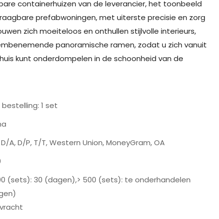
re containerhuizen van de leverancier, het toonbeeld
raagbare prefabwoningen, met uiterste precisie en zorg
uwen zich moeiteloos en onthullen stijlvolle interieurs,
embenemende panoramische ramen, zodat u zich vanuit
 huis kunt onderdompelen in de schoonheid van de
 bestelling: 1 set
na
, D/A, D/P, T/T, Western Union, MoneyGram, OA
0
00 (sets): 30 (dagen),> 500 (sets): te onderhandelen
gen)
vracht