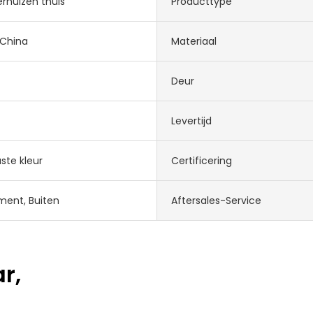
rhuizen thuis
Producttype
 China
Materiaal
Deur
Levertijd
te kleur
Certificering
ent, Buiten
Aftersales-Service
r,