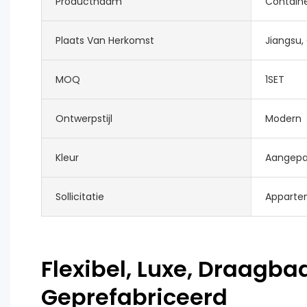
Productnaam
Containe
Plaats Van Herkomst
Jiangsu,
MOQ
1SET
Ontwerpstijl
Modern
Kleur
Aangepas
Sollicitatie
Appartem
Flexibel, Luxe, Draagbaa
Geprefabriceerd