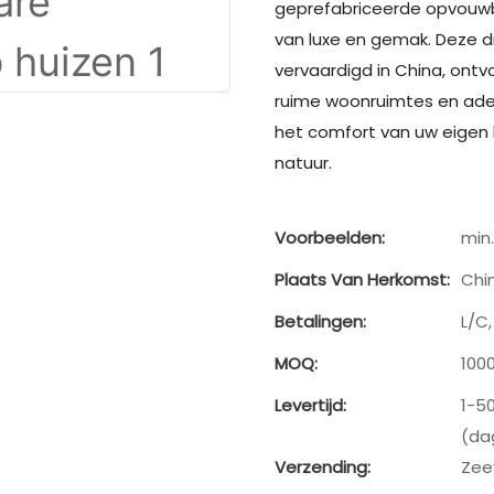
geprefabriceerde opvouwba
van luxe en gemak. Deze d
vervaardigd in China, ontvo
ruime woonruimtes en ad
het comfort van uw eigen
natuur.
Voorbeelden:
min.
Plaats Van Herkomst:
Chi
Betalingen:
L/C
MOQ:
100
Levertijd:
1-5
(da
Verzending:
Zee