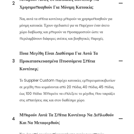
2
Χρησιμοποιηθούν Για Μόνιμη Κατοικία;
Ναι, αυτά τα σπίτια κοντέινερ μπορούν να χρησιμοποιηθούν για
μόνιμη κατοικία. Έχουν σχεδιαστεί για να παρέχουν έναν άνετο
χώρο διαβίωσης και μπορούν να προσαρμοστούν ώστε να
περιλαμβάνουν διάφορες ανέσεις και βοηθητικές παροχές.
Ποια Μεγέθη Είναι Διαθέσιμα Για Αυτά Τα
3
Προκατασκευασμένα Πτυσσόμενα Σπίτια
Κοντέινερ;
Το Supplier Custom παρέχει κατοικίες εμπορευματοκιβωτίων
σε μεγέθη που κυμαίνονται από 20 πόδια, 40 πόδια, 45 πόδια,
έως 100 πόδια. Μπορείτε να επιλέξετε το μέγεθος που ταιριάζει
στις απαιτήσεις σας και στον διαθέσιμο χώρο.
Μπορούν Αυτά Τα Σπίτια Κοντέινερ Να Διπλωθούν
4
Και Να Μεταφερθούν;