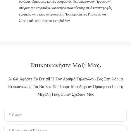
σενάρια. Ορισμένες κοινές εφαρμογές περιλαμβάνουν προσωρινή
στέγαση για εργοτάξια, καταφύγια ανακούφισης από καταστροφές,
εξοχικές κατοικίες, στέγαση σε απομακρυσμένες περιοχές και
λύσεις φιλικές προς το περιβάλλον.
Επικοινωνήστε Μαζί Μας.
Απλά Αφήστε Το Email Ή Τον Αριθμό Τηλεφώνου Σας Στη Φόρμα
Επικοινωνίας Για Να Σας Στείλουμε Μια Δωρεάν Προσφορά Για Τη
Μεγάλη Γκάμα Των Σχεδίων Μας
Όνομα
WhatsApp/Τηλέφωνο