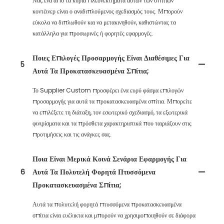
Ναι, ένα από τα κύρια πλεονεκτήματα αυτών των σπιτιών
κοντέινερ είναι ο αναδιπλούμενος σχεδιασμός τους. Μπορούν
εύκολα να διπλωθούν και να μετακινηθούν, καθιστώντας τα
κατάλληλα για προσωρινές ή φορητές εφαρμογές.
Ποιες Επιλογές Προσαρμογής Είναι Διαθέσιμες Για
5
Αυτά Τα Προκατασκευασμένα Σπίτια;
Το Supplier Custom προσφέρει ένα ευρύ φάσμα επιλογών
προσαρμογής για αυτά τα προκατασκευασμένα σπίτια. Μπορείτε
να επιλέξετε τη διάταξη, τον εσωτερικό σχεδιασμό, τα εξωτερικά
φινιρίσματα και τα πρόσθετα χαρακτηριστικά που ταιριάζουν στις
προτιμήσεις και τις ανάγκες σας.
Ποια Είναι Μερικά Κοινά Σενάρια Εφαρμογής Για
6
Αυτά Τα Πολυτελή Φορητά Πτυσσόμενα
Προκατασκευασμένα Σπίτια;
Αυτά τα πολυτελή φορητά πτυσσόμενα προκατασκευασμένα
σπίτια είναι ευέλικτα και μπορούν να χρησιμοποιηθούν σε διάφορα