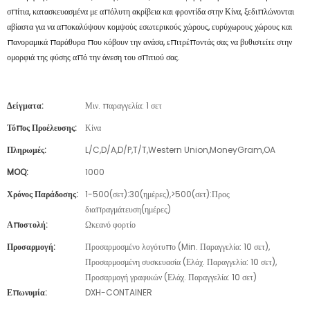
σπίτια, κατασκευασμένα με απόλυτη ακρίβεια και φροντίδα στην Κίνα, ξεδιπλώνονται
αβίαστα για να αποκαλύψουν κομψούς εσωτερικούς χώρους, ευρύχωρους χώρους και
πανοραμικά παράθυρα που κόβουν την ανάσα, επιτρέποντάς σας να βυθιστείτε στην
ομορφιά της φύσης από την άνεση του σπιτιού σας.
Δείγματα:
Μιν. παραγγελία: 1 σετ
Τόπος Προέλευσης:
Κίνα
Πληρωμές:
L/C,D/A,D/P,T/T,Western Union,MoneyGram,OA
MOQ:
1000
Χρόνος Παράδοσης:
1-500(σετ):30(ημέρες),>500(σετ):Προς
διαπραγμάτευση(ημέρες)
Αποστολή:
Ωκεανό φορτίο
Προσαρμογή:
Προσαρμοσμένο λογότυπο (Min. Παραγγελία: 10 σετ),
Προσαρμοσμένη συσκευασία (Ελάχ. Παραγγελία: 10 σετ),
Προσαρμογή γραφικών (Ελάχ. Παραγγελία: 10 σετ)
Επωνυμία:
DXH-CONTAINER