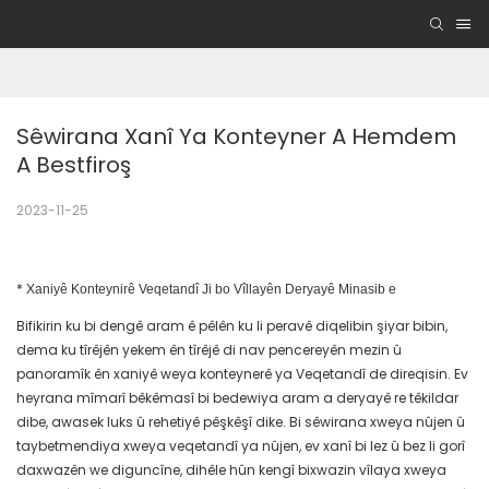
Sêwirana Xanî Ya Konteyner A Hemdem 
A Bestfiroş
2023-11-25
*
Xaniyê Konteynirê Veqetandî Ji bo Vîllayên Deryayê Minasib e
Bifikirin ku bi dengê aram ê pêlên ku li peravê diqelibin şiyar bibin,
dema ku tîrêjên yekem ên tîrêjê di nav pencereyên mezin û
panoramîk ên xaniyê weya konteynerê ya Veqetandî de direqisin. Ev
heyrana mîmarî bêkêmasî bi bedewiya aram a deryayê re têkildar
dibe, awasek luks û rehetiyê pêşkêşî dike. Bi sêwirana xweya nûjen û
taybetmendiya xweya veqetandî ya nûjen, ev xanî bi lez û bez li gorî
daxwazên we diguncîne, dihêle hûn kengî bixwazin vîlaya xweya