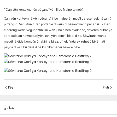
* Xaniyên konteyner ên pêçandî yên ji bo Malpera mobîl
Xaniyên konteynirê yên pêçandî ji bo malperên mobîl çareseriyek hêsan û
pirreng in. Van strukturên portable dikarin bi hêsanî werin pêçan û li cîhên
cihêreng werin veguheztin, ku wan ji bo cîhên avakirinê, deverên arîkariya
karesatê, an hewcedariyên xanî yên demkî îdeal dike. Sêwirana wan a
maqûl rê dide kombûn û rakirina bilez, cîhek jîndarek rehet û bikêrhatî
peyda dike li ku derê dibe ku bikarhêner hewce bike.
Pêş
Piştî
هەڵەی