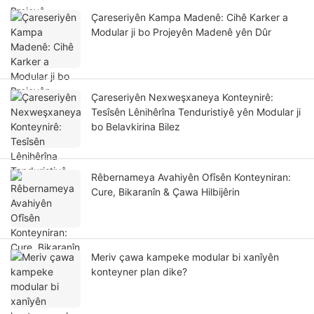
Çareseriyên Kampa Madenê: Cihê Karker a
Modular ji bo Projeyên Madenê yên Dûr
Çareseriyên Nexweşxaneya Konteynirê:
Tesîsên Lênihêrîna Tenduristiyê yên Modular ji
bo Belavkirina Bilez
Rêbernameya Avahiyên Ofîsên Konteyniran:
Cure, Bikaranîn & Çawa Hilbijêrin
Meriv çawa kampeke modular bi xanîyên
konteyner plan dike?