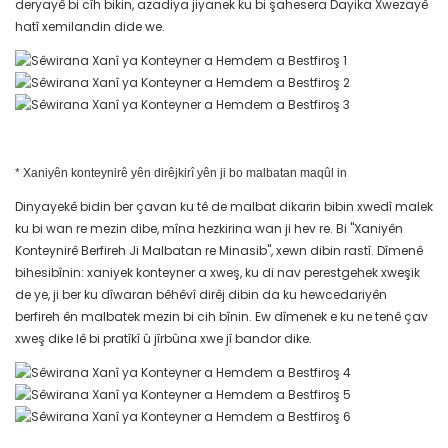
deryayê bi cîh bikin, azadiya jiyanek ku bi şahesera Dayika Xwezayê
hatî xemilandin dide we.
* Xaniyên konteynirê yên dirêjkirî yên ji bo malbatan maqûl in
Dinyayekê bidin ber çavan ku tê de malbat dikarin bibin xwedî malek
ku bi wan re mezin dibe, mîna hezkirina wan ji hev re. Bi "Xaniyên
Konteynirê Berfireh Ji Malbatan re Minasib", xewn dibin rastî. Dîmenê
bihesibînin: xaniyek konteyner a xweş, ku di nav perestgehek xweşik
de ye, ji ber ku dîwaran bêhêvî dirêj dibin da ku hewcedariyên
berfireh ên malbatek mezin bi cih bînin. Ew dîmenek e ku ne tenê çav
xweş dike lê bi pratîkî û jîrbûna xwe jî bandor dike.