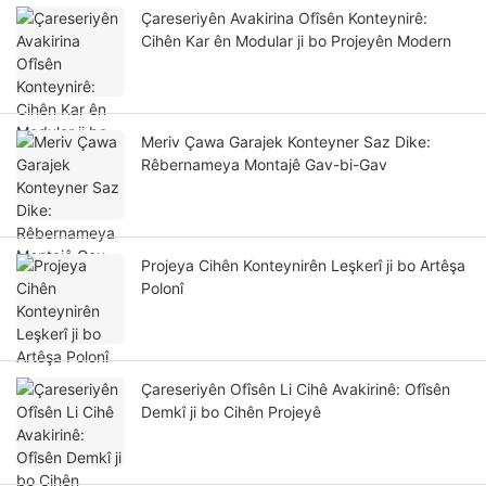
Çareseriyên Avakirina Ofîsên Konteynirê:
Cihên Kar ên Modular ji bo Projeyên Modern
Meriv Çawa Garajek Konteyner Saz Dike:
Rêbernameya Montajê Gav-bi-Gav
Projeya Cihên Konteynirên Leşkerî ji bo Artêşa
Polonî
Çareseriyên Ofîsên Li Cihê Avakirinê: Ofîsên
Demkî ji bo Cihên Projeyê