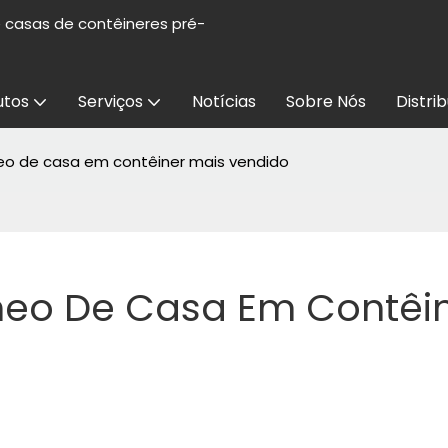
e casas de contêineres pré-
utos
Serviços
Notícias
Sobre Nós
Distri
o de casa em contêiner mais vendido
eo De Casa Em Contêin