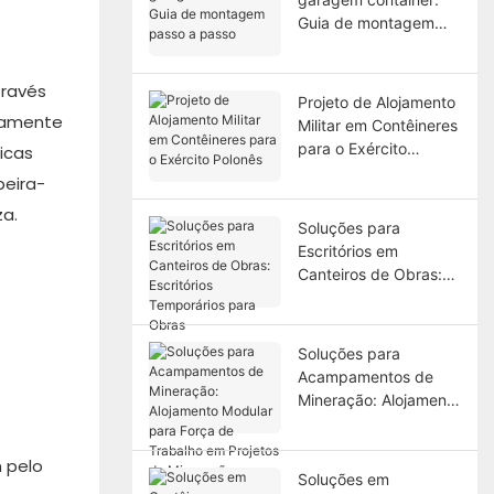
Guia de montagem
passo a passo
través
Projeto de Alojamento
itamente
Militar em Contêineres
para o Exército
icas
Polonês
beira-
za.
Soluções para
Escritórios em
Canteiros de Obras:
Escritórios
Temporários para
Obras
Soluções para
Acampamentos de
Mineração: Alojamento
Modular para Força de
Trabalho em Projetos
 pelo
de Mineração
Soluções em
Remotos