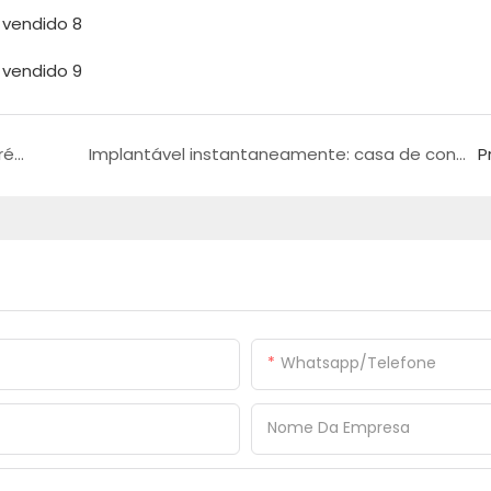
Máxima conveniência: vaso sanitário interno pré-fabricado com recursos superiores
Implantável instantaneamente: casa de contêiner dobrável pronta em 5 minutos!
P
Whatsapp/Telefone
Nome Da Empresa