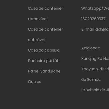
Casa de contêiner
Whatsapp/We
removível
18020269337
Casa de contêiner
E-mail:
dxh@dx
dobrável
Adicionar:
Casa da cápsula
Xunqing Rd No.
Banheiro portátil
Taoyuan, distr
Painel Sanduíche
de Suzhou,
Outros
Província de J