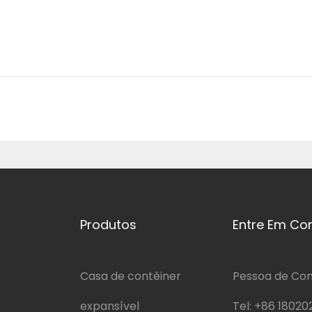
Produtos
Entre Em Co
Casa de contêiner
Pessoa de Cont
expansível
Tel:
+86 18020