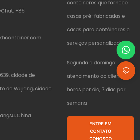
contêineres que fornece
Chat:
+86
casas pré-fabricadas e
casas para contêineres e
hcontainer.com
serviços personalizados.
Segunda a domingo:
639, cidade de
atendimento ao cliente 24
ito de Wujiang, cidade
horas por dia, 7 dias por
semana
iangsu, China
ENTRE EM
CONTATO
CONOSCO