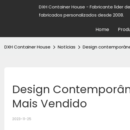
DXH Container House - Fabricante líder d
fabricados personalizados desde 2008.
Home
Prod
DXH Container House
Notícias
Design contemporâne
Design Contemporân
Mais Vendido
2023-11-25