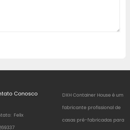
ntato Conosco
DXH Container House é um
fabricante profissional de
ato: Felix
casas pré-fabricadas para
269337