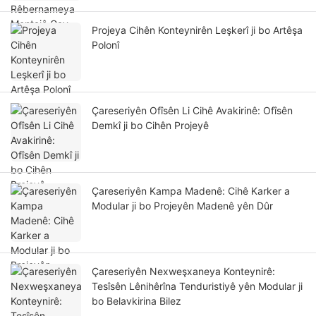
Projeya Cihên Konteynirên Leşkerî ji bo Artêşa
Polonî
Çareseriyên Ofîsên Li Cihê Avakirinê: Ofîsên
Demkî ji bo Cihên Projeyê
Çareseriyên Kampa Madenê: Cihê Karker a
Modular ji bo Projeyên Madenê yên Dûr
Çareseriyên Nexweşxaneya Konteynirê:
Tesîsên Lênihêrîna Tenduristiyê yên Modular ji
bo Belavkirina Bilez