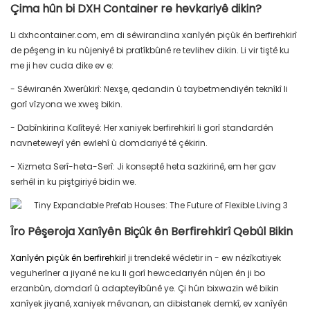
Çima hûn bi DXH Container re hevkariyê dikin?
Li dxhcontainer.com, em di sêwirandina xanîyên piçûk ên berfirehkirî
de pêşeng in ku nûjeniyê bi pratîkbûnê re tevlihev dikin. Li vir tiştê ku
me ji hev cuda dike ev e:
- Sêwiranên Xwerûkirî: Nexşe, qedandin û taybetmendiyên teknîkî li
gorî vîzyona we xweş bikin.
- Dabînkirina Kalîteyê: Her xaniyek berfirehkirî li gorî standardên
navneteweyî yên ewlehî û domdariyê tê çêkirin.
- Xizmeta Serî-heta-Serî: Ji konseptê heta sazkirinê, em her gav
serhêl in ku piştgiriyê bidin we.
Îro Pêşeroja Xanîyên Biçûk ên Berfirehkirî Qebûl Bikin
Xanîyên piçûk ên berfirehkirî
ji trendekê wêdetir in - ew nêzîkatiyek
veguherîner a jiyanê ne ku li gorî hewcedariyên nûjen ên ji bo
erzanbûn, domdarî û adapteyîbûnê ye. Çi hûn bixwazin wê bikin
xanîyek jiyanê, xaniyek mêvanan, an dibistanek demkî, ev xanîyên