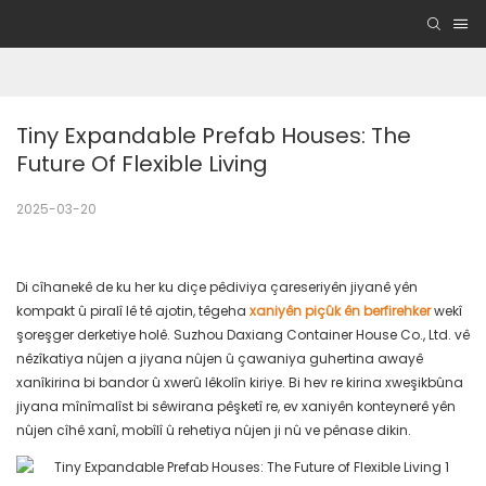
Tiny Expandable Prefab Houses: The 
Future Of Flexible Living
2025-03-20
Di cîhanekê de ku her ku diçe pêdiviya çareseriyên jiyanê yên
kompakt û piralî lê tê ajotin, têgeha
xaniyên piçûk ên berfirehker
wekî
şoreşger derketiye holê. Suzhou Daxiang Container House Co., Ltd. vê
nêzîkatiya nûjen a jiyana nûjen û çawaniya guhertina awayê
xanîkirina bi bandor û xwerû lêkolîn kiriye. Bi hev re kirina xweşikbûna
jiyana mînîmalîst bi sêwirana pêşketî re, ev xaniyên konteynerê yên
nûjen cîhê xanî, mobîlî û rehetiya nûjen ji nû ve pênase dikin.