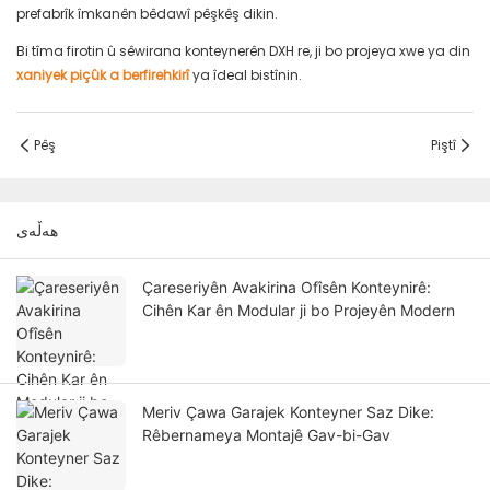
prefabrîk îmkanên bêdawî pêşkêş dikin.
Bi tîma firotin û sêwirana konteynerên DXH re, ji bo projeya xwe ya din
xaniyek piçûk a berfirehkirî
ya îdeal bistînin.
Pêş
Piştî
هەڵەی
Çareseriyên Avakirina Ofîsên Konteynirê:
Cihên Kar ên Modular ji bo Projeyên Modern
Meriv Çawa Garajek Konteyner Saz Dike:
Rêbernameya Montajê Gav-bi-Gav