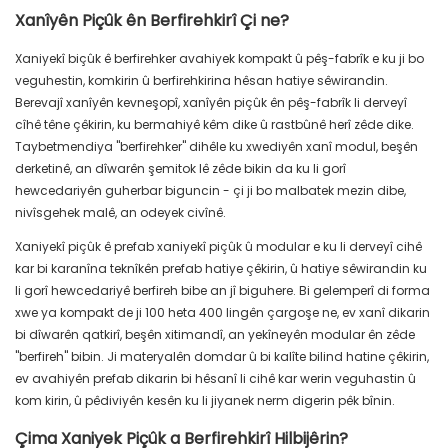
Xanîyên Piçûk ên Berfirehkirî Çi ne?
Xaniyekî biçûk ê berfirehker avahiyek kompakt û pêş-fabrîk e ku ji bo
veguhestin, komkirin û berfirehkirina hêsan hatiye sêwirandin.
Berevajî xanîyên kevneşopî, xanîyên piçûk ên pêş-fabrîk li derveyî
cîhê têne çêkirin, ku bermahiyê kêm dike û rastbûnê herî zêde dike.
Taybetmendiya "berfirehker" dihêle ku xwediyên xanî modul, beşên
derketinê, an dîwarên şemitok lê zêde bikin da ku li gorî
hewcedariyên guherbar biguncin - çi ji bo malbatek mezin dibe,
nivîsgehek malê, an odeyek civînê.
Xaniyekî piçûk ê prefab xaniyekî piçûk û modular e ku li derveyî cihê
kar bi karanîna teknîkên prefab hatiye çêkirin, û hatiye sêwirandin ku
li gorî hewcedariyê berfireh bibe an jî biguhere. Bi gelemperî di forma
xwe ya kompakt de ji 100 heta 400 lingên çargoşe ne, ev xanî dikarin
bi dîwarên qatkirî, beşên xitimandî, an yekîneyên modular ên zêde
"berfireh" bibin. Ji materyalên domdar û bi kalîte bilind hatine çêkirin,
ev avahiyên prefab dikarin bi hêsanî li cihê kar werin veguhastin û
kom kirin, û pêdiviyên kesên ku li jiyanek nerm digerin pêk bînin.
Çima Xaniyek Piçûk a Berfirehkirî Hilbijêrin?