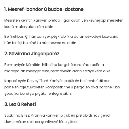
1. Mesref-bandor û budce-dostane
Mesrefên Kêmtir: Xanîyên prefab li gorî avahiyên kevneşopî mesrefên
ked û materyalan kêm dikin.
Berfirehbar: Çi hûn xaniyek pêş-fabrîk a du an sê-odeyî bixwazin,
hûn tenê ji bo cîhê ku hûn hewce ne didin.
2. Sêwirana Jîngehparêz
Bermayiyên Kêmtirîn: Hilberîna kargehê karanîna rastîn a
materyalan misoger dike, bermayiyên avahîsaziyê kêm dike.
Kapasîteyên Derveyî Torê: Xanîyên piçûk ên berfirehkirî dikarin
panelên rojê, tuwaletên kompostkirinê û pergalên ava baranê ji bo
şopa karbonê ya piçûktir entegre bikin.
3. Lez û Rehetî
Sazkirina Bilez: Piraniya xanîyên piçûk ên prefab di nav çend
demjimêran de li ser şantiyeyê têne çêkirin.