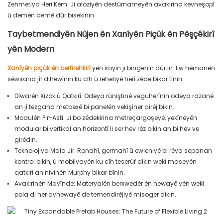
Zehmetiya Herî Kêm: Ji aloziyên destûrnameyên avakirina kevneşopî
û demên demê dûr bisekinin.
Taybetmendiyên Nûjen ên Xanîyên Piçûk ên Pêşçêkirî
yên Modern
Xanîyên piçûk ên berfirehkirî
yên îroyîn ji bingehîn dûr in. Ew hêmanên
sêwirana jîr dihewînin ku cîh û rehetiyê herî zêde bikar tînin.
Dîwarên Xizok û Qatkirî: Odeya rûniştinê veguherînin odeya razanê
an jî tezgaha metbexê bi panelên vekişîner dirêj bikin.
Modulên Pir-Astî: Ji bo zêdekirina metreçargoşeyê, yekîneyên
modular bi vertîkal an horizontî li ser hev rêz bikin an bi hev ve
girêdin.
Teknolojiya Mala Jîr: Ronahî, germahî û ewlehiyê bi rêya sepanan
kontrol bikin, û mobîlyayên ku cîh teserûf dikin wekî maseyên
qatkirî an nivînên Murphy bikar bînin.
Avakirinên Mayînde: Materyalên berxwedêr ên hewayê yên wekî
pola di her avhewayê de temendirêjiyê misoger dikin.