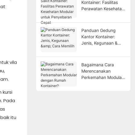
Kontainer: Fasilitas
uat
Perawatan Kesehatan
Modular untuk
Penyebaran Cepat
Panduan Gedung
Kantor Kontainer:
Jenis, Kegunaan &
Cara Memilih
tuk vila
Bagaimana Cara
u,
Merencanakan
Perkemahan Modular
lam.
dengan Rumah
Kontainer?
 kursi
n. Pada
tas
aik itu