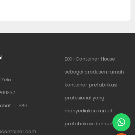
i
DXH Container House
sebagai produsen rumah
Felix
kontainer prefabrikasi
269337
profesional yang
chat ：
+86
menyediakan rumah
prefabrikasi dan rumah
container.com