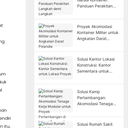
Panduan Perakitan
Langkah demi
Langkah
at
Proyek Akomodasi
Kontainer Militer untuk
Angkatan Darat
ng
Polandia
Solusi Kantor Lokasi
Konstruksi: Kantor
Sementara untuk
lum
Lokasi Proyek
kuk
l
Solusi Kamp
Pertambangan:
Akomodasi Tenaga
nan
Kerja Modular untuk
Proyek Pertambangan
ndiri
di Lokasi Terpencil
Solusi Rumah Sakit
 itu,