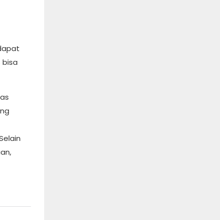
 dapat
 bisa
tas
ang
Selain
an,