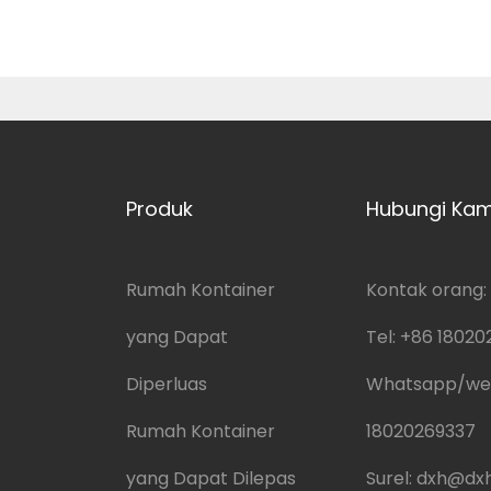
Produk
Hubungi Kam
Rumah Kontainer
Kontak orang: 
yang Dapat
Tel:
+86 18020
Diperluas
Whatsapp/we
Rumah Kontainer
18020269337
yang Dapat Dilepas
Surel:
dxh@dxh