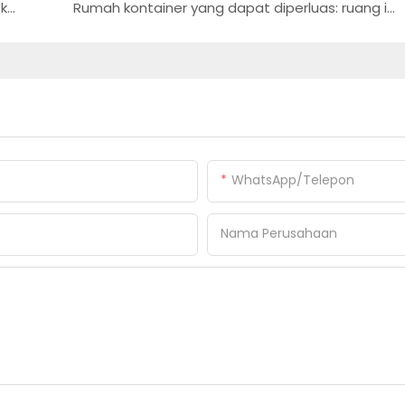
Rumah kontainer lipat: model ruang fleksibel yang inovatif
Rumah kontainer yang dapat diperluas: ruang inovatif, potensi tak terbatas
WhatsApp/Telepon
Nama Perusahaan