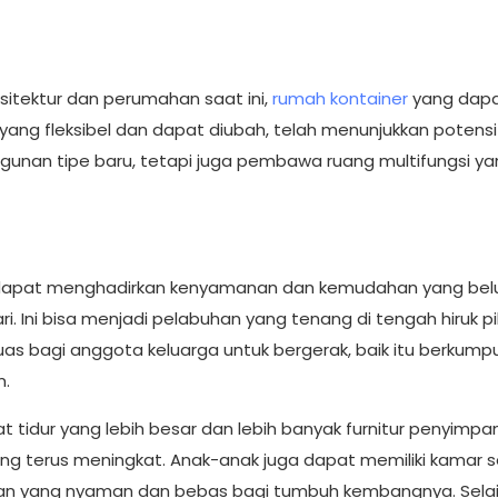
arsitektur dan perumahan saat ini,
rumah kontainer
yang dap
l yang fleksibel dan dapat diubah, telah menunjukkan potensi
gunan tipe baru, tetapi juga pembawa ruang multifungsi ya
as dapat menghadirkan kenyamanan dan kemudahan yang be
. Ini bisa menjadi pelabuhan yang tenang di tengah hiruk pi
as bagi anggota keluarga untuk bergerak, baik itu berkumpu
m.
tidur yang lebih besar dan lebih banyak furnitur penyimpa
 terus meningkat. Anak-anak juga dapat memiliki kamar se
gan yang nyaman dan bebas bagi tumbuh kembangnya. Selain