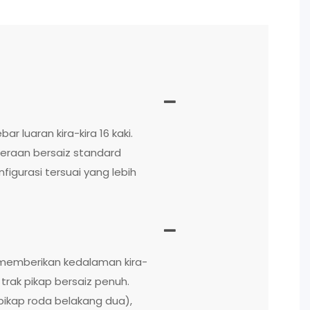
 luaran kira-kira 16 kaki.
deraan bersaiz standard
igurasi tersuai yang lebih
n memberikan kedalaman kira-
trak pikap bersaiz penuh.
pikap roda belakang dua),