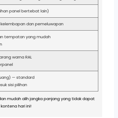
ihan panel bertebat lain)
an kelembapan dan pemeluwapan
gan tempatan yang mudah
an
barang warna RAL
erpanel
ruang) — standard
uk sisi pilihan
dan mudah alih jangka panjang yang tidak dapat
kontena hari ini!