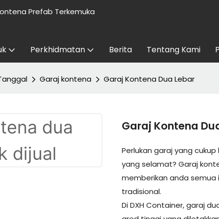
ontena Prefab Terkemuka
uk
Perkhidmatan
Berita
Tentang Kami
Tanggal
Garaj kontena
Garaj Kontena Dua Lebar
Garaj Kontena Du
Perlukan garaj yang cukup
yang selamat? Garaj kont
memberikan anda semua itu
tradisional.
Di DXH Container, garaj du
gred tinggi yang diletakk