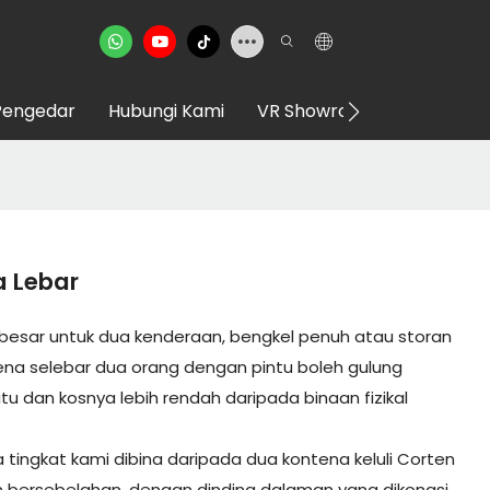
Pengedar
Hubungi Kami
VR Showroom
a Lebar
 besar untuk dua kenderaan, bengkel penuh atau storan
ena selebar dua orang dengan pintu boleh gulung
 dan kosnya lebih rendah daripada binaan fizikal
a tingkat kami dibina daripada dua kontena keluli Corten
an bersebelahan, dengan dinding dalaman yang dikongsi