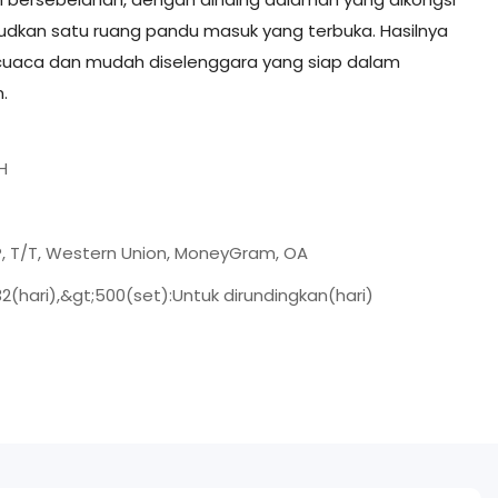
udkan satu ruang pandu masuk yang terbuka. Hasilnya
p cuaca dan mudah diselenggara yang siap dalam
.
H
/P, T/T, Western Union, MoneyGram, OA
2(hari),&gt;500(set):Untuk dirundingkan(hari)