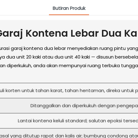
Butiran Produk
araj Kontena Lebar Dua Ka
gurasi garaj kontena dua lebar menyediakan ruang pintu yang 
ua unit 20 kaki atau dua unit 40 kaki — disusun bersebel
 dan diperkukuh, anda akan mempunyai ruang terbuka tungga
luli korten untuk tahan karat, tahan hentaman, direka untu
Ditanggalkan dan diperkukuh dengan pengepala 
Lantai kontena keluli standard; salutan epoksi tersed
sal yang ditutup rapat dan kalis air; bumbung condong at