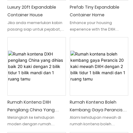
Luxury 20ft Expandable
Prefab Tiny Expandable
Container House
Container Home
Jika anda memerlukan kabin
Enhance your housing
pasang siap untuk pejabat,
experience with the DXH
kelas, kedai runcit, atau tapak
Prefab Tiny Expandable
perkhemahan sementara,
Container Home. This
rumah kontena yang boleh
innovative, durable, and
diperkembangkan 20ft
affordable home is built with
mewah ini menawarkan kualiti
advanced steel sandwich
dan fleksibiliti yang luar biasa.
panels, offering a flexible,
Direka untuk kecekapan dan
eco-friendly, and quick-to-
ketahanan, ia dapat
assemble solution for
diperluas untuk mewujudkan
modern living, working, or
persekitaran yang luas dan
emergencies
selesa, sementara juga
Rumah Kontena DXH
Rumah Kontena Boleh
mudah untuk mengangkut
Pengilang China Yang
Kembang Gaya Perancis
dan menubuhkan
Dihias Baik 20 Kaki Dengan
20 Kaki Mewah DXH
Melangkah ke kehidupan
Alami kehidupan mewah di
moden dengan rumah
rumah kontena boleh
2 Bilik Tidur 1 Bilik Mandi Dan
Dengan 2 Bilik Tidur 1 Bilik
kontena 20 kaki yang boleh
kembang gaya Perancis 20