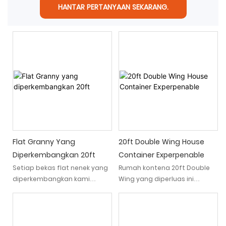
HANTAR PERTANYAAN SEKARANG.
Flat Granny Yang
20ft Double Wing House
Diperkembangkan 20ft
Container Experpenable
Setiap bekas flat nenek yang
Rumah kontena 20ft Double
diperkembangkan kami
Wing yang diperluas ini
dibina dengan bahan
menawarkan gaya yang
berkualiti tinggi dan
sempurna antara fleksibiliti,
kejuruteraan yang tepat
reka bentuk kontemporari,
untuk memastikan kekuatan
dan kecekapan dalam