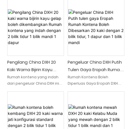
1 Ruang Tamu
Mandi Dan 1 Ruang Tamu
dikembangkan dengan indah
kaki yang menakjubkan ini,
DXH, lengkap dengan 2 bilik
menampilkan dua bilik tidur,
tidur, 1 bilik mandi dan ruang
satu bilik mandi dan ruang
tamu yang luas. Rumah yang
tamu yang luas. Dengan
dihias dengan baik ini sesuai
kemasan terbaik dan reka
untuk mereka yang mencari
bentuk moden, rumah yang
ruang tamu yang bergaya
anggun dan bergaya ini
dan berfungsi
menawarkan keselesaan dan
kecanggihan
Pengilang China DXH 20
Pengeluar China DXH Putih
Kaki Warna Bijirin Kayu
Tulen Gaya Eropah Rumah
Gelap Boleh Dikembangkan
Kontena Boleh Dibesarkan
Rumah kontena yang indah
Rumah Kontena Boleh
dari pengeluar China DXH ini
Diperluas Gaya Eropah DXH
Rumah Kontena Yang
20 Kaki Dengan 2 Bilik Tidur,
menampilkan warna bijian
Pure putih dari China ialah
Indah Dengan 2 Bilik Tidur 1
1 Dapur Dan 1 Bilik Mandi
kayu yang gelap. Kemasan
ruang tamu yang anggun
Bilik Mandi 1 Dapur
anggun dan moden
dan moden yang
digabungkan dengan susun
menawarkan dua bilik tidur,
atur berfungsi
dapur dan bilik mandi
menjadikannya pilihan yang
semuanya dalam bekas 20
sempurna untuk mereka yang
kaki