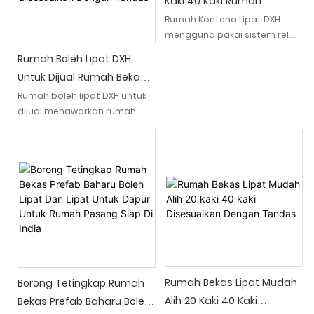
Kaki 40 Kaki Rumah
mudah alih dan cekap.
unparalleled versatility
Kontena Boleh Dilipat
Rumah Kontena Lipat DXH
mengguna pakai sistem rel
Disesuaikan Dengan
termaju, yang boleh
Tandas
Rumah Boleh Lipat DXH
merealisasikan lipatan
Untuk Dijual Rumah Bekas
pinggang yang licin dan
Boleh Lipat 20 Kaki 40 Kaki
Rumah boleh lipat DXH untuk
stabil dengan operasi mudah,
dijual menawarkan rumah
dan boleh menyelesaikan
Disesuaikan Dengan
kontena 20 kaki dan 40 kaki
lipatan dan buka dengan
Tandas
yang boleh disesuaikan yang
mudah tanpa alat yang rumit
boleh dilipat untuk
pengangkutan dan
pemasangan yang mudah.
Rumah-rumah ini dilengkapi
dengan tandas dan
merupakan penyelesaian
serba boleh untuk ruang
kediaman sementara atau
kekal
Rumah Bekas Lipat Mudah
Borong Tetingkap Rumah
Alih 20 Kaki 40 Kaki
Bekas Prefab Baharu Boleh