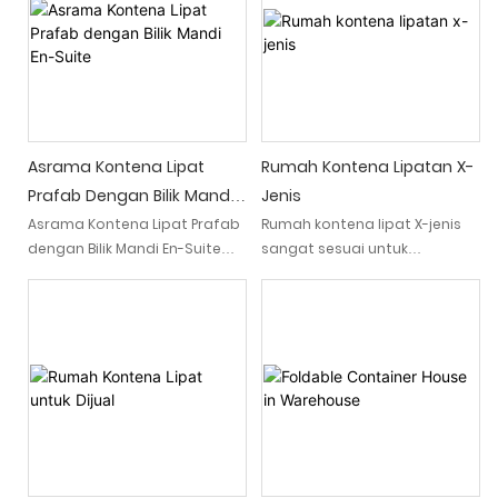
Asrama Kontena Lipat
Rumah Kontena Lipatan X-
Prafab Dengan Bilik Mandi
Jenis
En-Suite
Asrama Kontena Lipat Prafab
Rumah kontena lipat X-jenis
dengan Bilik Mandi En-Suite
sangat sesuai untuk
ialah penyelesaian
kediaman sementara dan
perumahan modular binaan
perlindungan kecemasan. Ia
kilang yang direka untuk
boleh dibentangkan ke dalam
tapak pembinaan, projek
struktur lengkap dalam
terpencil dan keperluan
beberapa minit,
penginapan sementara yang
menjadikannya sangat
lain. Ia dibina untuk
mudah untuk projek cepat
penggunaan pantas,
atau keperluan sementara,
penghantaran padat dan
yang membolehkan anda
penggunaan di tapak yang
membina dan berpindah