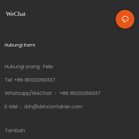
flatpack. Pembekal yang
keperluan pembinaan pantas
boleh dipercayai ini
WeChat
menawarkan penyelesaian
yang kos efektif dan mesra
pengguna
Hubungi Kami
Hubungi orang: Felix
Tel:
+86 18020269337
Whatsapp/WeChat ：
+86 18020269337
E-Mel：
dxh@dxhcontainer.com
Tambah: