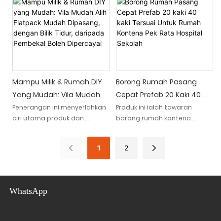
tingkatnya. Struktur inovatif
mengikut piawaian Australia,
ini disertakan dengan tandas
rumah pek rata ini
dan sesuai untuk sekolah,
menawarkan pemasangan
menyediakan persediaan
yang mudah dan sesuai untuk
yang mudah dan cekap untuk
digunakan sebagai ruang
keperluan perumahan
pejabat
sementara atau kekal
Mampu Milik & Rumah DIY
Borong Rumah Pasang
Yang Mudah: Vila Mudah
Cepat Prefab 20 Kaki 40
Alih Flatpack Mudah
Kaki Tersuai Untuk Rumah
Penerangan ini menyerlahkan
Produk ini ialah tawaran
ciri utama produk dan
borong rumah kontena
Dipasang, Dengan Bilik
Kontena Pek Rata Hospital
menyerlahkan
pasang siap yang boleh
Tidur, Daripada Pembekal
Sekolah
keterjangkauan dan
disesuaikan dan mudah
Boleh Dipercayai
1
2
kemudahannya.
dipasang dalam saiz 20 kaki
dan 40 kaki. Sesuai untuk
"Memperkenalkan Rumah DIY
sekolah, hospital dan
Mudah Berpatutan & kami: vila
pertubuhan lain, rumah pek
WhatsApp
mudah alih yang mudah
rata ini menyediakan
dipasang dengan bilik tidur,
penyelesaian yang mudah
tersedia dalam reka bentuk
dan serba boleh untuk