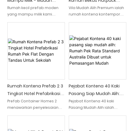
Mampu Milik - Mudah
Rumah Bekas Flatpack
Dipasang, Reka Bentuk
Mewah 2-3 Bilik Tidur Yang
Rumah kecil prefab moden
Vila Mudah Alih Premium ialah
yang mampu milik kami
rumah kontena kontemporari
Flatpack Untuk Sekolah
Luas
menawarkan pemasangan
dan mewah dengan ruang
tanpa kerumitan dan
yang luas, menawarkan 2
mempunyai reka bentuk
hingga 3 bilik tidur.
flatpack yang mudah,
Penyelesaian kehidupan
menjadikannya sesuai untuk
moden dan bergaya ini
persekitaran sekolah
menggabungkan kemudahan
dan keselesaan, sesuai untuk
mereka yang mencari pilihan
perumahan yang mewah dan
fleksibel
Rumah Kontena Prefab 2 3
Pejabat Kontena 40 Kaki
Tingkat Hotel Prefabrikasi
Pasang Siap Mudah Alih:
Rumah Pek Flat Dengan
Rumah Pek Rata Standard
Prefab Container Homes 2
Pejabat Kontena 40 kaki
menawarkan penyelesaian
Pasang Mudah Alih ialah
Tandas Untuk Sekolah
Australia Dibuat Untuk
penginapan yang moden dan
struktur modular yang direka
Pemasangan Mudah
mudah dengan rumah pek
untuk pemasangan yang
rata hotel pasang siap 3
mudah dan pantas. Dibina