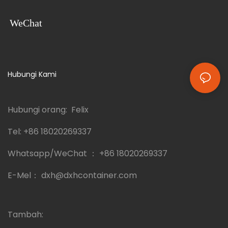
WeChat
Hubungi Kami
Hubungi orang: Felix
Tel:
+86 18020269337
Whatsapp/WeChat ：
+86 18020269337
E-Mel：
dxh@dxhcontainer.com
Tambah: