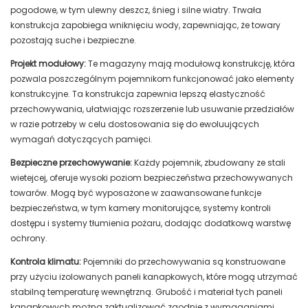
pogodowe, w tym ulewny deszcz, śnieg i silne wiatry. Trwała
konstrukcja zapobiega wniknięciu wody, zapewniając, że towary
pozostają suche i bezpieczne.
Projekt modułowy:
Te magazyny mają modułową konstrukcję, która
pozwala poszczególnym pojemnikom funkcjonować jako elementy
konstrukcyjne. Ta konstrukcja zapewnia lepszą elastyczność
przechowywania, ułatwiając rozszerzenie lub usuwanie przedziałów
w razie potrzeby w celu dostosowania się do ewoluujących
wymagań dotyczących pamięci.
Bezpieczne przechowywanie:
Każdy pojemnik, zbudowany ze stali
wietejcej, oferuje wysoki poziom bezpieczeństwa przechowywanych
towarów. Mogą być wyposażone w zaawansowane funkcje
bezpieczeństwa, w tym kamery monitorujące, systemy kontroli
dostępu i systemy tłumienia pożaru, dodając dodatkową warstwę
ochrony.
Kontrola klimatu:
Pojemniki do przechowywania są konstruowane
przy użyciu izolowanych paneli kanapkowych, które mogą utrzymać
stabilną temperaturę wewnętrzną. Grubość i materiał tych paneli
kanapkowych można zaktualizować zgodnie z wymaganiami