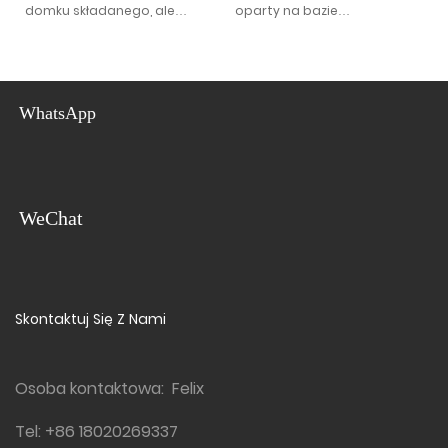
domku składanego, ale
oparty na bazie
wymaga podciągnięcia
standardowego składanego
ściany po dłuższych bokach,
domku, z ulepszoną izolacją i
za pomocą krążka
wodoodpornością, wysokiej
ułatwiającego rozkładanie
jakości materiały zapewniają
WhatsApp
dłuższą żywotność.
WeChat
Skontaktuj Się Z Nami
Osoba kontaktowa: Felix
Tel:
+86 18020269337