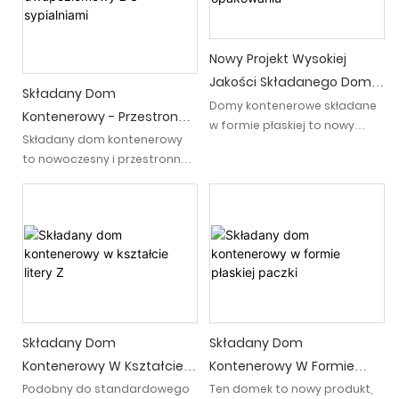
Nowy Projekt Wysokiej
Jakości Składanego Domu
Składany Dom
Kontenerowego W Płaskim
Domy kontenerowe składane
Kontenerowy - Przestronny,
w formie płaskiej to nowy
Opakowaniu
Dwupoziomowy Z 3
Składany dom kontenerowy
rodzaj produktu
to nowoczesny i przestronny
Sypialniami
budowlanego. Łącząc
dwupiętrowy dom z 3
najlepsze cechy składanego
sypialniami, który oferuje
domu kontenerowego i
unikalny i innowacyjny design.
płaskiego domu
Dzięki funkcji składania
kontenerowego, demontaż i
zapewnia wszechstronność i
montaż składanego domu
można go łatwo
kontenerowego jest szybki, a
transportować lub
system odwadniający
rozbudowywać w zależności
płaskiego domu
od indywidualnych wymagań
kontenerowego jest
Składany Dom
Składany Dom
doskonalszy
Kontenerowy W Kształcie
Kontenerowy W Formie
Litery Z
Płaskiej Paczki
Podobny do standardowego
Ten domek to nowy produkt,