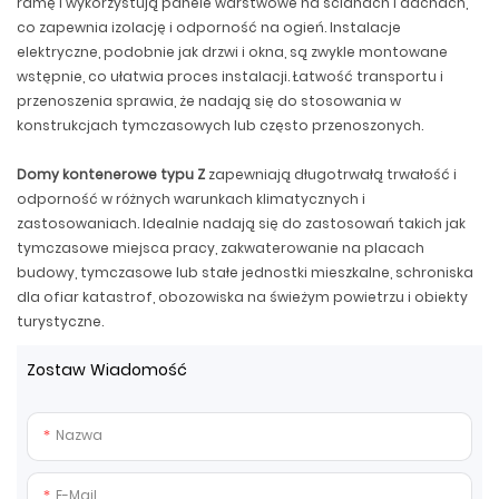
ramę i wykorzystują panele warstwowe na ścianach i dachach,
co zapewnia izolację i odporność na ogień. Instalacje
elektryczne, podobnie jak drzwi i okna, są zwykle montowane
wstępnie, co ułatwia proces instalacji. Łatwość transportu i
przenoszenia sprawia, że ​​nadają się do stosowania w
konstrukcjach tymczasowych lub często przenoszonych.
Domy kontenerowe typu Z
zapewniają długotrwałą trwałość i
odporność w różnych warunkach klimatycznych i
zastosowaniach. Idealnie nadają się do zastosowań takich jak
tymczasowe miejsca pracy, zakwaterowanie na placach
budowy, tymczasowe lub stałe jednostki mieszkalne, schroniska
dla ofiar katastrof, obozowiska na świeżym powietrzu i obiekty
turystyczne.
Zostaw Wiadomość
Nazwa
E-Mail