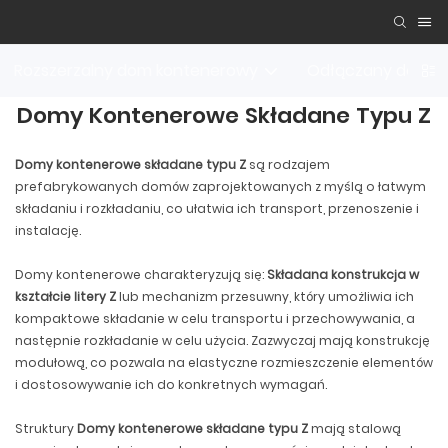
Rozszerzalny dom kontenerowy
Odłączany dom k
Domy Kontenerowe Składane Typu Z
Domy kontenerowe składane typu Z
są rodzajem
prefabrykowanych domów zaprojektowanych z myślą o łatwym
składaniu i rozkładaniu, co ułatwia ich transport, przenoszenie i
instalację.
Domy kontenerowe charakteryzują się:
Składana konstrukcja w
kształcie litery Z
lub mechanizm przesuwny, który umożliwia ich
kompaktowe składanie w celu transportu i przechowywania, a
następnie rozkładanie w celu użycia. Zazwyczaj mają konstrukcję
modułową, co pozwala na elastyczne rozmieszczenie elementów
i dostosowywanie ich do konkretnych wymagań.
Struktury
Domy kontenerowe składane typu Z
mają stalową