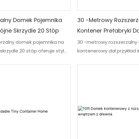
potrzeby mieszkaniowe
zalny Domek Pojemnika
30 -metrowy Rozszer
jne Skrzydle 20 Stóp
Kontener Prefabryki 
erzalny domek pojemnika na
30 -metrowy rozszerzaln
krzydle 20 stóp oferuje styl
kontenerowy dał przykład i
między wszechstronnością,
elastyczności na arenie pł
nym projektem i wydajnością
kompaktowych i niewygo
iu przestrzeni. Niezależnie od
Skonstruowany specjalnie 
 używasz go jako domu
przemyślanego właściciela
, dzielnic gościnnych, biura
modułowy dom, w którym
 czy kabiny wypożyczalni
zaawansowana inżynieria 
en składany i rozszerzalny dom
największą elastyczność, 
obrą długoterminową wartość
wrażenia z siedziby, które 
co wcześniej znane jako 
kontenerowe