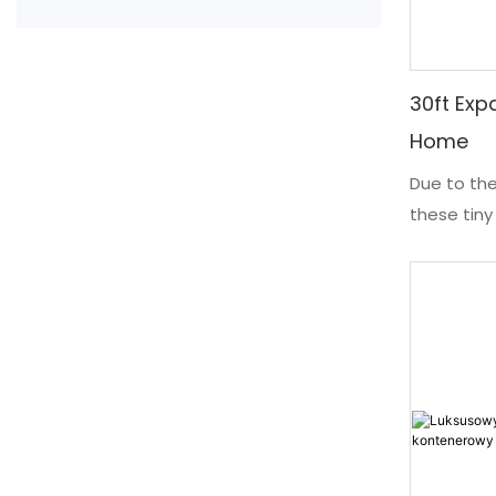
30ft Exp
Home
Due to the
these tiny
houses offe
working s
time comp
buildings.
applicati
accommoda
small per
lodging