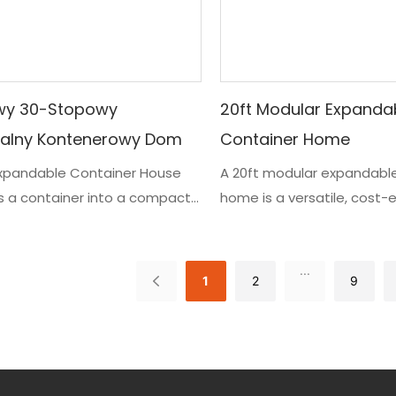
wy 30-Stopowy
20ft Modular Expanda
zalny Kontenerowy Dom
Container Home
Expandable Container House
A 20ft modular expandabl
s a container into a compact
home is a versatile, cost-
ace. Ten innowacyjny mały dom
housing solution made fro
odatkową składaną sekcję i
These container homes ar
 umieszczone w solidnej
be compact, portable, an
...
1
2
9
amie. Obiekt oferuje
customizable, making them 
e i konfigurowalne wnętrze,
homes, vacation cabins, o
mu nadaje się do użytku
permanent residences
 rekreacyjnego lub
lnego. Projekt jest zarówno