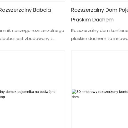
Rozszerzalny Babcia
Rozszerzalny Dom Poj
Płaskim Dachem
emnik naszego rozszerzalnego
Rozszerzalny dom kontene
a babci jest zbudowany z
płaskim dachem to innowa
 jakości materiałów i
modułowy dom, który integr
 inżynierii, aby zapewnić siłę i
współczesnym stylem życi
 Ten innowacyjny modułowy
prefabrykowane mieszkani
ozszerzalny, oferując komfort i
łączy estetyczny urok z 
ść w zwartej przestrzeni.
funkcjonalnością, oferując 
 mała jednostka, którą można
zrównoważone i stylowe ro
cić w komfortowy salon z
współczesnego życia. Niez
 trzema sypialniami, łazienką i
tego, czy jest wykorzystyw
główna rezydencja, rekolek
świąteczne, czy tymczas
zakwaterowanie, zaspokaj