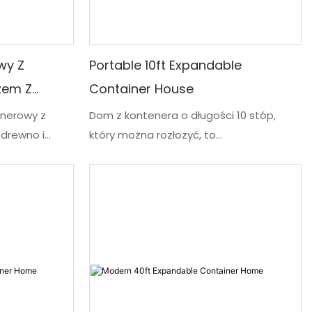
zaspokoi Twoje ewoluujące potrzeby z
czasem
wy Z
Portable 10ft Expandable
zem Z
Container House
nerowy z
Dom z kontenera o długości 10 stóp,
drewno i
który można rozłożyć, to
bie idealne
prefabrykowany, przenośny dom, który
i i piękna.
pozwala żyć jak w małym domu. Ten typ
 przenoszeniu;
domu można rozbudować, aby uzyskać
odą życia
większą przestrzeń życiową, co stanowi
alnemu domowi
ekonomiczne i elastyczne rozwiązanie
mieszkaniowe