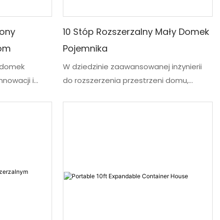
zony
10 Stóp Rozszerzalny Mały Domek
Dom
Pojemnika
y domek
W dziedzinie zaawansowanej inżynierii
nnowacji i
do rozszerzenia przestrzeni domu,
ynnej
rozszerzalny dom kontenerowy 10 -
dnych domów.
metrowy można interpretować jako
dla
koncepcję wydajnego materiału
 domu, jest to
kwadratowego o hojnych wnętrzach,
które obchodzą ograniczenia
spełnia
tradycyjnego fundamentu. Taka unikalna
aby oferować
funkcja pozwala na łatwą transformację
leży poza tym,
w celu stworzenia dodatkowej
domy
przestrzeni sypialni dla nowej rodziny lub
nowożeńcy, zapewniając, że Twój dom