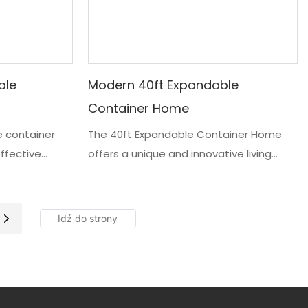
ble
Modern 40ft Expandable
Container Home
e container
The 40ft Expandable Container Home
effective
offers a unique and innovative living
m containers.
solution for those seeking a versatile,
e designed to
eco-friendly, and affordable housing
d
option. Made with a sturdy 40ft steel
ideal for tiny
frame, this modular home design offers
r even
ample living space that can be
customized to your specific needs