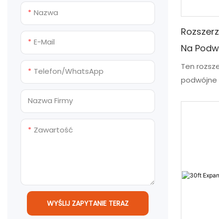
kabiny prysznicowe
Nazwa
Zakwaterowanie w
kontenerze
Rozszer
E-Mail
Na Podwó
Wszechstronne domy
kontenerowe
Ten rozsz
Telefon/WhatsApp
podwójne s
idealnie 
Nazwa Firmy
współczes
w planowan
Zawartość
tego, czy
rodzinnego
domowego,
kurortu, t
oferuje d
WYŚLIJ ZAPYTANIE TERAZ