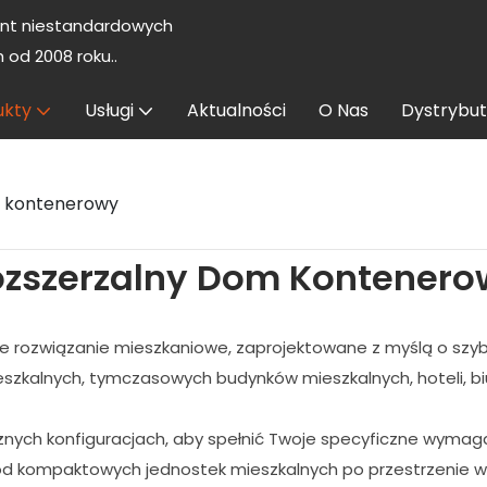
nt niestandardowych
od 2008 roku..
ukty
Usługi
Aktualności
O Nas
Dystrybut
m kontenerowy
ozszerzalny Dom Kontenero
rozwiązanie mieszkaniowe, zaprojektowane z myślą o szybk
szkalnych, tymczasowych budynków mieszkalnych, hoteli, biu
h konfiguracjach, aby spełnić Twoje specyficzne wymagania 
od kompaktowych jednostek mieszkalnych po przestrzenie 