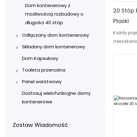
Dom kontenerowy z
20 Stóp 
możliwością rozbudowy o
Płaski
długości 40 stóp
Każdy poj
Odłączany dom kontenerowy
mieszkani
Kontener na placu budowy
Składany dom kontenerowy
najwyższej
Biuro kontenera
Składane domy
precyzyjnej
Dom Kapsułowy
kontenerowe typu X
trwałość.
Domy kontenerowe
Toaleta przenośna
dom jest r
mieszkalne
Domy kontenerowe
Toalety przenośne ze stali
Panel warstwowy
praktyczno
składane typu Z
Garaż kontenerowy
powlekanej kolorem
Panele warstwowe
Działa jak
Dostosuj wielofunkcyjne domy
Warehouse kontenera
Toalety i łazienki
produkowane maszynowo
przekształ
kontenerowe
kontenerowe
dwiema lub
Sklep kontenerowy
Panele warstwowe robione
kuchnią
Plastikowe toalety mobilne
ręcznie
Szkoła kontenerowa
Zostaw Wiadomość
Prefabrykowane toalety i
Szpital kontenerowy