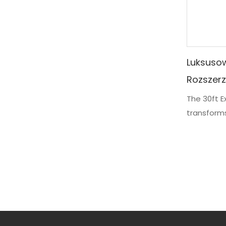
Luksuso
Rozszer
The 30ft 
transform
living sp
posiada d
duże okna
stalowej r
nowoczesn
dzięki cze
domowego,
profesjona