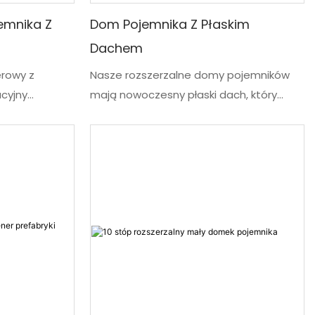
emnika Z
Dom Pojemnika Z Płaskim
Dachem
rowy z
Nasze rozszerzalne domy pojemników
cyjny
mają nowoczesny płaski dach, który
uje się z
maksymalizuje przestrzeń wewnętrzną,
a. To
zapewniając jednocześnie stylową
e harmonijnie
estetykę. Zdecydowane na łatwe
pragmatyczną
rozszerzenie, jednostki te przekształcają
niedrogie,
kompaktową przestrzeń w przestronne i
związanie dla
funkcjonalne środowisko w ciągu kilku
ależnie od
godzin, zapewniając jednocześnie
any jako
bezpieczną i bezpieczną konstrukcję
cje
odporną na warunki atmosferyczne
owe
a różnorodne