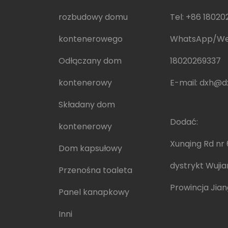
rozbudowy domu
Tel:
+86 18020
kontenerowego
WhatsApp/W
Odłączany dom
18020269337
kontenerowy
E-mail:
dxh@dx
Składany dom
Dodać:
kontenerowy
Xunqing Rd nr 
Dom kapsułowy
dystrykt Wujia
Przenośna toaleta
Prowincja Jian
Panel kanapkowy
Inni