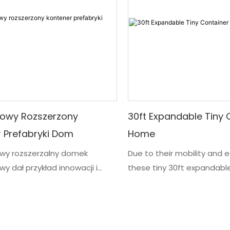
rowy Rozszerzony
30ft Expandable Tiny 
 Prefabryki Dom
Home
wy rozszerzalny domek
Due to their mobility and 
y dał przykład innowacji i
these tiny 30ft expandabl
ści na arenie płynnej
houses offer flexibility in li
wych i niewygodnych domów.
working spaces at a minim
wany specjalnie dla
time compared to convent
nego właściciela domu, jest to
buildings. This design has 