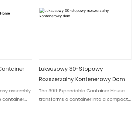
Container
Luksusowy 30-Stopowy
Rozszerzalny Kontenerowy Dom
easy assembly,
The 30ft Expandable Container House
e container
transforms a container into a compact
ving and
living space. Ten innowacyjny mały dom
al cost and
posiada dodatkową składaną sekcję i
ional
duże okna umieszczone w solidnej
diverse
stalowej ramie. Obiekt oferuje