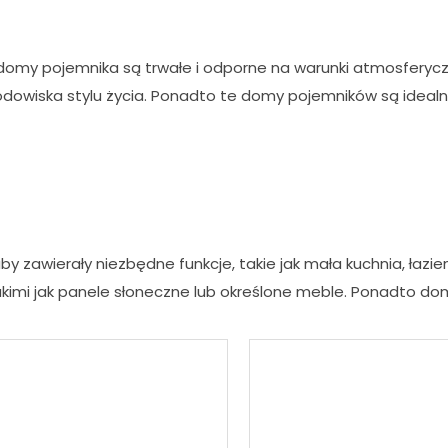
e domy pojemnika są trwałe i odporne na warunki atmosferyc
dowiska stylu życia. Ponadto te domy pojemników są idealne 
y zawierały niezbędne funkcje, takie jak mała kuchnia, łazi
kimi jak panele słoneczne lub określone meble. Ponadto do