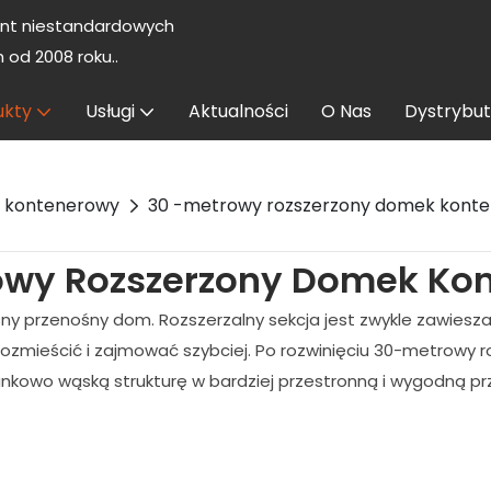
nt niestandardowych
od 2008 roku..
ukty
Usługi
Aktualności
O Nas
Dystrybut
m kontenerowy
30 -metrowy rozszerzony domek kont
owy Rozszerzony Domek Ko
 przenośny dom. Rozszerzalny sekcja jest zwykle zawiesza
ozmieścić i zajmować szybciej. Po rozwinięciu 30-metrowy
osunkowo wąską strukturę w bardziej przestronną i wygodną