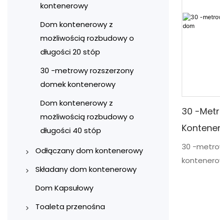
kontenerowy
Dom kontenerowy z
możliwością rozbudowy o
długości 20 stóp
30 -metrowy rozszerzony
domek kontenerowy
Dom kontenerowy z
30 -met
możliwością rozbudowy o
Kontener
długości 40 stóp
30 -metro
Odłączany dom kontenerowy
kontenerow
Kontener na placu budowy
Składany dom kontenerowy
elastyczno
Biuro kontenera
Składane domy
kompakto
Dom Kapsułowy
kontenerowe typu X
Skonstruo
Domy kontenerowe
Toaleta przenośna
przemyśla
mieszkalne
Domy kontenerowe