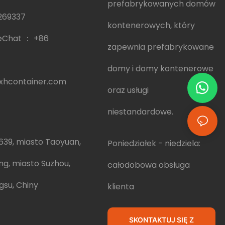
prefabrykowanych domów
269337
kontenerowych, który
eChat ：
+86
zapewnia prefabrykowane
domy i domy kontenerowe
hcontainer.com
oraz usługi
niestandardowe.
639, miasto Taoyuan,
Poniedziałek - niedziela:
ng, miasto Suzhou,
całodobowa obsługa
gsu, Chiny
klienta
SKONTAKTUJ SIĘ Z