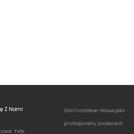
ię Z Nami
DXH Container House jako
profesjonalny producent
owa: Felix