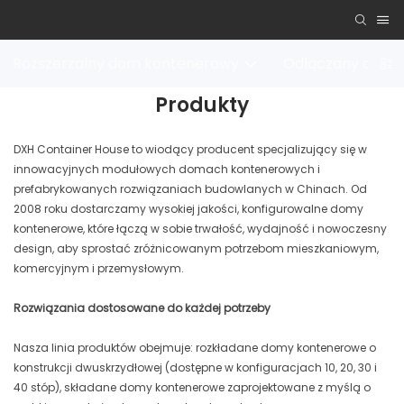
Rozszerzalny dom kontenerowy
Odłączany dom 
Produkty
DXH Container House to wiodący producent specjalizujący się w
innowacyjnych modułowych domach kontenerowych i
prefabrykowanych rozwiązaniach budowlanych w Chinach. Od
2008 roku dostarczamy wysokiej jakości, konfigurowalne domy
kontenerowe, które łączą w sobie trwałość, wydajność i nowoczesny
design, aby sprostać zróżnicowanym potrzebom mieszkaniowym,
komercyjnym i przemysłowym.
Rozwiązania dostosowane do każdej potrzeby
Nasza linia produktów obejmuje: rozkładane domy kontenerowe o
konstrukcji dwuskrzydłowej (dostępne w konfiguracjach 10, 20, 30 i
40 stóp), składane domy kontenerowe zaprojektowane z myślą o