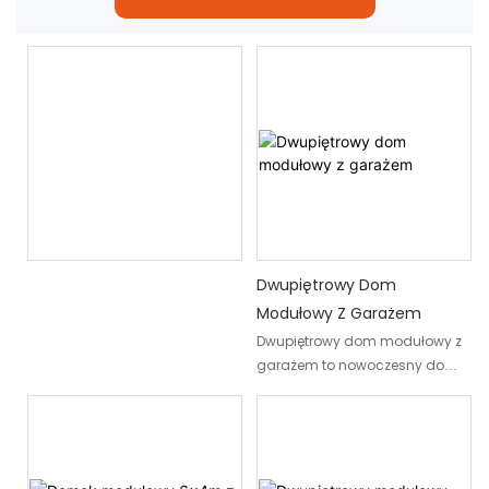
Dwupiętrowy Dom
Modułowy Z Garażem
Dwupiętrowy dom modułowy z
garażem to nowoczesny dom
prefabrykowany,
zaprojektowany z myślą o
rodzinach, prywatnych
deweloperach oraz
właścicielach nieruchomości