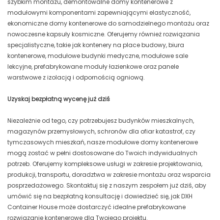
szybkim montażu, demontowalne domy kontenerowe z
modułowymi komponentami zapewniającymi elastyczność,
ekonomiczne domy kontenerowe do samodzielnego montażu oraz
nowoczesne kapsuły kosmiczne. Oferujemy również rozwiązania
specjalistyczne, takie jak kontenery na place budowy, biura
kontenerowe, modułowe budynki medyczne, modułowe sale
lekcyjne, prefabrykowane moduły łazienkowe oraz panele
warstwowe z izolacją i odpornością ogniową.
Uzyskaj bezpłatną wycenę już dziś
Niezależnie od tego, czy potrzebujesz budynków mieszkalnych,
magazynów przemysłowych, schronów dla ofiar katastrof, czy
tymczasowych mieszkań, nasze modułowe domy kontenerowe
mogą zostać w pełni dostosowane do Twoich indywidualnych
potrzeb. Oferujemy kompleksowe usługi w zakresie projektowania,
produkcji, transportu, doradztwa w zakresie montażu oraz wsparcia
posprzedażowego. Skontaktuj się z naszym zespołem już dziś, aby
umówić się na bezpłatną konsultację i dowiedzieć się, jak DXH
Container House może dostarczyć idealne prefabrykowane
rozwiązanie kontenerowe dla Twojego projektu.