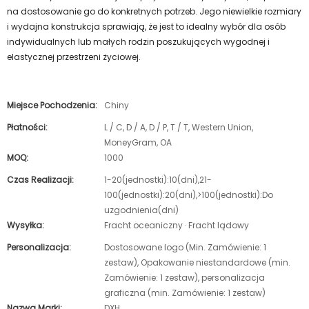
na dostosowanie go do konkretnych potrzeb. Jego niewielkie rozmiary
i wydajna konstrukcja sprawiają, że jest to idealny wybór dla osób
indywidualnych lub małych rodzin poszukujących wygodnej i
elastycznej przestrzeni życiowej.
Miejsce Pochodzenia:
Chiny
Płatności:
L / C, D / A, D / P, T / T, Western Union,
MoneyGram, OA
MOQ:
1000
Czas Realizacji:
1-20(jednostki):10(dni),21-
100(jednostki):20(dni),>100(jednostki):Do
uzgodnienia(dni)
Wysyłka:
Fracht oceaniczny · Fracht lądowy
Personalizacja:
Dostosowane logo (Min. Zamówienie: 1
zestaw), Opakowanie niestandardowe (min.
Zamówienie: 1 zestaw), personalizacja
graficzna (min. Zamówienie: 1 zestaw)
Nazwa Marki:
DXH