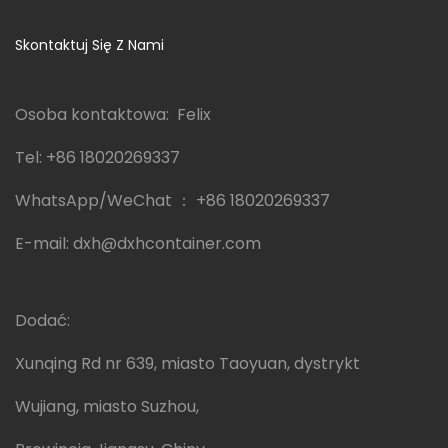
Skontaktuj Się Z Nami
Osoba kontaktowa: Felix
Tel:
+86 18020269337
WhatsApp/WeChat ：
+86 18020269337
E-mail:
dxh@dxhcontainer.com
Dodać:
Xunqing Rd nr 639, miasto Taoyuan, dystrykt
Wujiang, miasto Suzhou,