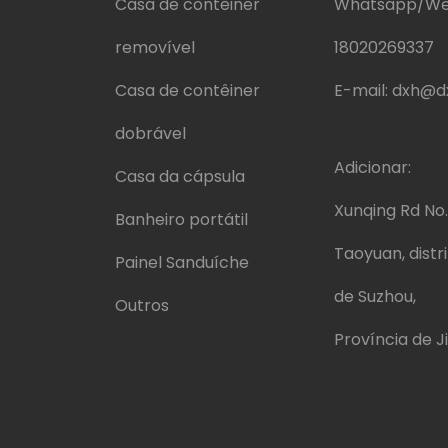
Casa de contêiner
Whatsapp/We
removível
18020269337
Casa de contêiner
E-mail:
dxh@dx
dobrável
Adicionar:
Casa da cápsula
Xunqing Rd No.
Banheiro portátil
Taoyuan, distr
Painel Sanduíche
de Suzhou,
Outros
Província de J