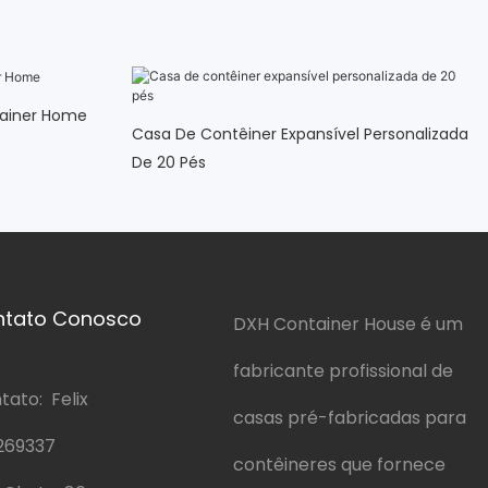
tainer Home
Casa De Contêiner Expansível Personalizada
De 20 Pés
ntato Conosco
DXH Container House é um
fabricante profissional de
ato: Felix
casas pré-fabricadas para
269337
contêineres que fornece