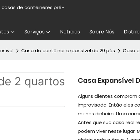
e casas de contêineres pré-
utos
Serviços
Notícias
Sobre Nós
Distri
nsível
Casa de contêiner expansível de 20 pés
Casa ex
Casa Expansível D
Alguns clientes compram
improvisada. Então eles c
menos dinheiro. Uma carav
Antes que sua casa real r
podem viver neste lugar. M
eletricidade e água. A c