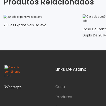
Produtos Relacionados
20 Pés Expansíveis Da Avó
Casa De Contê
Dupla De 20 P
Links De Atalho
Casa
Whatsapp
Produtos