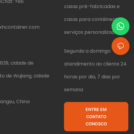
Chat:
+86
casas pré-fabricadas e
casas para contêineres e
hcontainer.com
serviços personalizados.
Segunda a domingo:
639, cidade de
atendimento ao cliente 24
ito de Wujiang, cidade
horas por dia, 7 dias por
semana
iangsu, China
ENTRE EM
CONTATO
CONOSCO