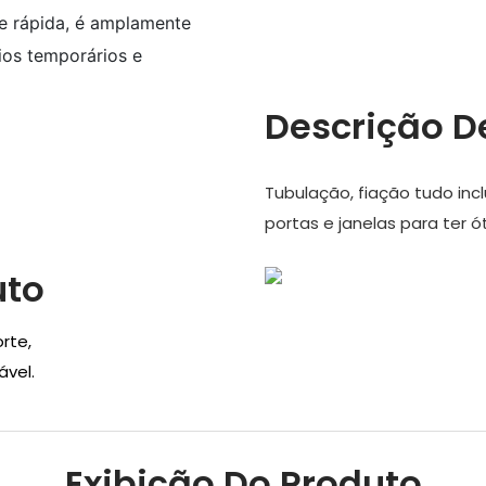
 e rápida, é amplamente
rios temporários e
Descrição D
Tubulação, fiação tudo inc
portas e janelas para ter
uto
orte,
vel.
Exibição Do Produto