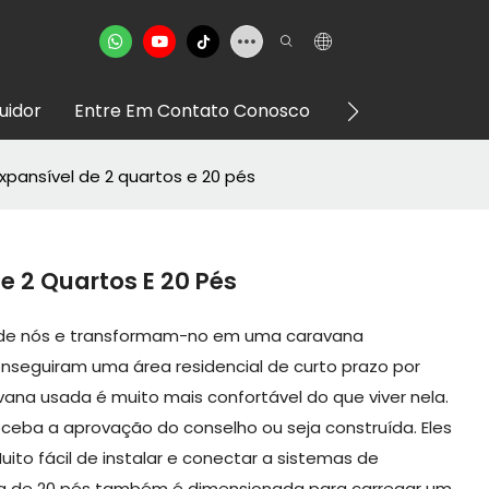
buidor
Entre Em Contato Conosco
VR Showroom
pansível de 2 quartos e 20 pés
e 2 Quartos E 20 Pés
 de nós e transformam-no em uma caravana
onseguiram uma área residencial de curto prazo por
ana usada é muito mais confortável do que viver nela.
eceba a aprovação do conselho ou seja construída. Eles
uito fácil de instalar e conectar a sistemas de
asa de 20 pés também é dimensionada para carregar um