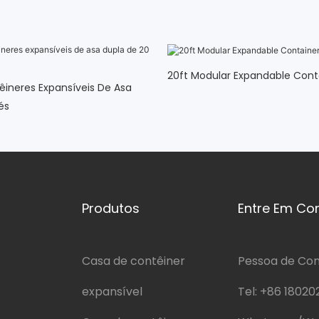
20ft Modular Expandable Con
ineres Expansíveis De Asa
és
Produtos
Entre Em Co
Casa de contêiner
Pessoa de Cont
expansível
Tel:
+86 18020