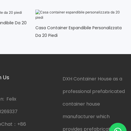
ndibile Da 20
Casa Container Espandibile Personalizzata
Da 20 Piedi
h Us
DXH Container House as a
professional prefabricated
: Felix
container house
0269337
manufacturer which
eChat：
+86
provides prefabricated