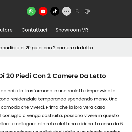
butore
Contattaci
Showroom VR
andibile di 20 piedi con 2 camere da letto
Di 20 Piedi Con 2 Camere Da Letto
o da noi e la trasformano in una roulotte improvvisata.
 zona residenziale temporanea spendendo meno. Una
 comoda che viverci. Prima che la loro vera casa
 consiglio o venga costruita, possono vivere in questo
llare e collegare alla rete elettrica e idrica. La casa da 6
 per caricare un pallet ribaltabile o un piccolo camion.