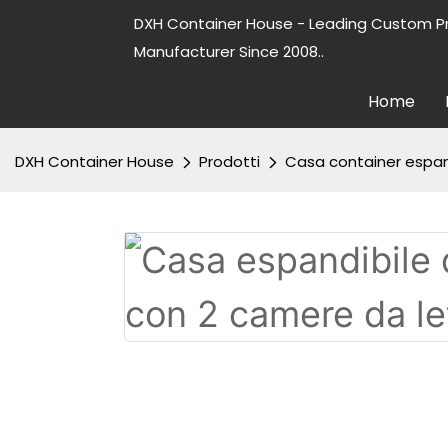
DXH Container House - Leading Custom P
Manufacturer Since 2008..
Home
DXH Container House
Prodotti
Casa container espan