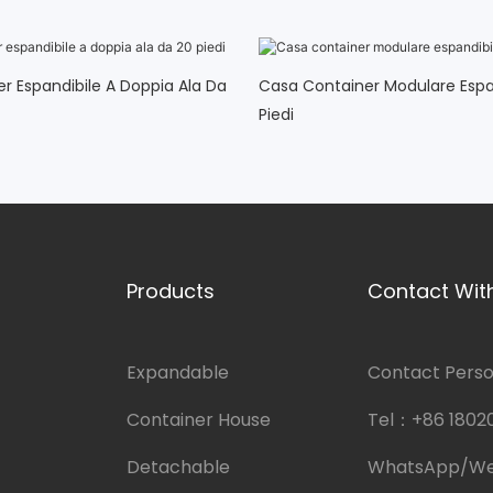
r Espandibile A Doppia Ala Da
Casa Container Modulare Espa
Piedi
Products
Contact Wit
Expandable
Contact Person
Container House
Tel：
+86 1802
Detachable
WhatsApp/W