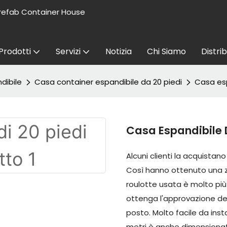
refab Container House
Prodotti
Servizi
Notizia
Chi Siamo
Distri
dibile
Casa container espandibile da 20 piedi
Casa esp
Casa Espandibile 
Alcuni clienti la acquistan
Così hanno ottenuto una
roulotte usata è molto più
ottenga l'approvazione del
posto. Molto facile da insta
metri è anche dimensionata