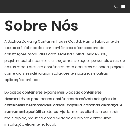
Sobre Nós
A Suzhou Daxiang Container House Co., Ltd. é uma fabricante de
casas pré-fabricadas em contêineres e fornecedora de
construções modulares com sede na China. Desde 2008,
projetamos, fabricamos e entregamos soluções personalizáveis ​​de
casas modulares em contêineres para canteiros de obras, projetos
comerciais, residências, instalações temporárias e outras
aplicações práticas.
De
casas contêineres expansíveis
e
casas contêineres
desmontáveis
para
casas contêineres dobráveis
,
soluções de
contêineres desmontáveis
,
casas-cápsula
,
cabanas de maçã
, e
saneamento portátil
produtos. Ajudamos os clientes a construir
mais rápido, reduzir a complexidade do projeto e obter uma
instalação eficiente no local.