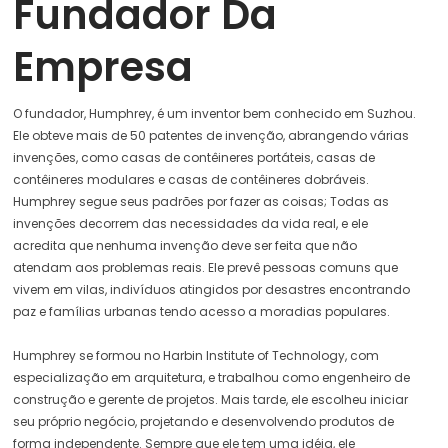
Fundador Da
Empresa
O fundador, Humphrey, é um inventor bem conhecido em Suzhou.
Ele obteve mais de 50 patentes de invenção, abrangendo várias
invenções, como casas de contêineres portáteis, casas de
contêineres modulares e casas de contêineres dobráveis.
Humphrey segue seus padrões por fazer as coisas; Todas as
invenções decorrem das necessidades da vida real, e ele
acredita que nenhuma invenção deve ser feita que não
atendam aos problemas reais. Ele prevê pessoas comuns que
vivem em vilas, indivíduos atingidos por desastres encontrando
paz e famílias urbanas tendo acesso a moradias populares.
Humphrey se formou no Harbin Institute of Technology, com
especialização em arquitetura, e trabalhou como engenheiro de
construção e gerente de projetos. Mais tarde, ele escolheu iniciar
seu próprio negócio, projetando e desenvolvendo produtos de
forma independente. Sempre que ele tem uma idéia, ele