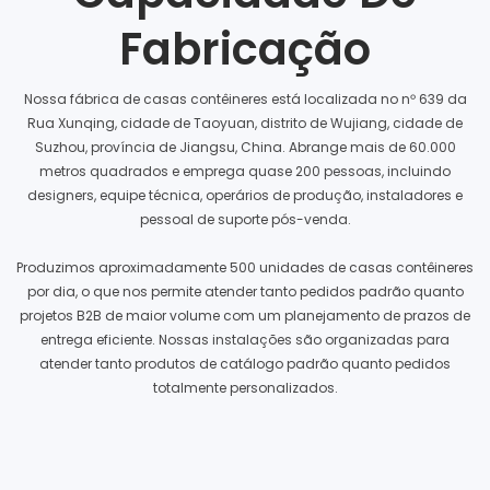
Fabricação
Nossa fábrica de casas contêineres está localizada no nº 639 da
Rua Xunqing, cidade de Taoyuan, distrito de Wujiang, cidade de
Suzhou, província de Jiangsu, China. Abrange mais de 60.000
metros quadrados e emprega quase 200 pessoas, incluindo
designers, equipe técnica, operários de produção, instaladores e
pessoal de suporte pós-venda.
Produzimos aproximadamente 500 unidades de casas contêineres
por dia, o que nos permite atender tanto pedidos padrão quanto
projetos B2B de maior volume com um planejamento de prazos de
entrega eficiente. Nossas instalações são organizadas para
atender tanto produtos de catálogo padrão quanto pedidos
totalmente personalizados.