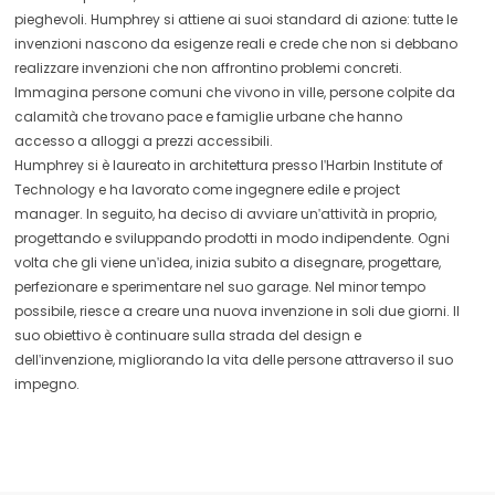
pieghevoli. Humphrey si attiene ai suoi standard di azione: tutte le
invenzioni nascono da esigenze reali e crede che non si debbano
realizzare invenzioni che non affrontino problemi concreti.
Immagina persone comuni che vivono in ville, persone colpite da
calamità che trovano pace e famiglie urbane che hanno
accesso a alloggi a prezzi accessibili.
Humphrey si è laureato in architettura presso l'Harbin Institute of
Technology e ha lavorato come ingegnere edile e project
manager. In seguito, ha deciso di avviare un'attività in proprio,
progettando e sviluppando prodotti in modo indipendente. Ogni
volta che gli viene un'idea, inizia subito a disegnare, progettare,
perfezionare e sperimentare nel suo garage. Nel minor tempo
possibile, riesce a creare una nuova invenzione in soli due giorni. Il
suo obiettivo è continuare sulla strada del design e
dell'invenzione, migliorando la vita delle persone attraverso il suo
impegno.