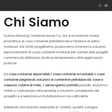
Chi Siamo
Suzhou Daxiang Container House Co., Ltd. è un'azienda cinese
produttrice di case container prefabbricate e fornitrice di edifici
modulari. Dal 2008, progettiamo, produciamo e forniamo soluzioni
personalizzabili di case container modulari per cantieri edili, progetti
commerciali, abitazioni, strutture temporanee e altre applicazioni
pratiche.
Da
case container espandibili
E
case container smontabili
A
case
container pieghevoli
,
soluzioni di contenitori prefabbricati
,
case a
capsula
,
cabine di mele
, E
servizi igienici portatili
prodotti. Aiutiamo i
clienti a costruire più velocemente, a ridurre la complessità del
progetto e a realizzare un'installazione in loco efficiente.
Aderendo alla filosofia aziendale di "onestà, qualità, sviluppo