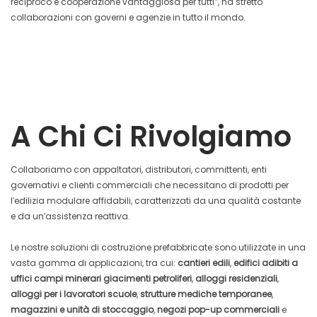
reciproco e cooperazione vantaggiosa per tutti", ha stretto
collaborazioni con governi e agenzie in tutto il mondo.
A Chi Ci Rivolgiamo
Collaboriamo con appaltatori, distributori, committenti, enti
governativi e clienti commerciali che necessitano di prodotti per
l'edilizia modulare affidabili, caratterizzati da una qualità costante
e da un'assistenza reattiva.
Le nostre soluzioni di costruzione prefabbricate sono utilizzate in una
vasta gamma di applicazioni, tra cui:
cantieri edili
,
edifici adibiti a
uffici
campi minerari
giacimenti petroliferi
,
alloggi residenziali
,
alloggi per i lavoratori
scuole
,
strutture mediche temporanee
,
magazzini e unità di stoccaggio
,
negozi pop-up commerciali
e