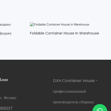
Продажу
Foldable Container House In Warehouse
Нами
DXH Container House -
профессиональный
о: Феликс
производитель сборных
269337