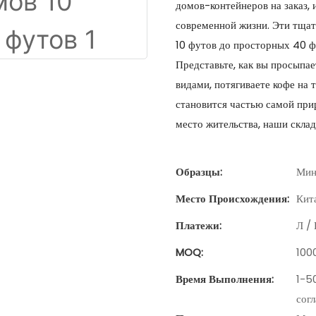
домов-контейнеров на заказ,
современной жизни. Эти тща
10 футов до просторных 40 фу
Представьте, как вы просып
видами, потягиваете кофе на 
становится частью самой при
место жительства, наши скла
Образцы:
Мин.
Место Происхождения:
Кит
Платежи:
Л / 
MOQ:
100
Время Выполнения:
1-5
сог