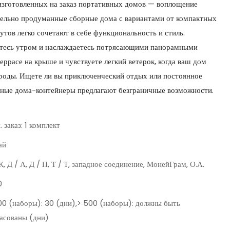
 изготовленных на заказ портативных домов — воплощение
тельно продуманные сборные дома с вариантами от компактных
тов легко сочетают в себе функциональность и стиль.
аетесь утром и наслаждаетесь потрясающими панорамными
террасе на крыше и чувствуете легкий ветерок, когда ваш дом
роды. Ищете ли вы приключенческий отдых или постоянное
дные дома-контейнеры предлагают безграничные возможности.
 заказ: 1 комплект
ай
К, Д / А, Д / П, Т / Т, западное соединение, МонейГрам, О.А.
0
00 (наборы): 30 (дни),> 500 (наборы): должны быть
ласованы (дни)