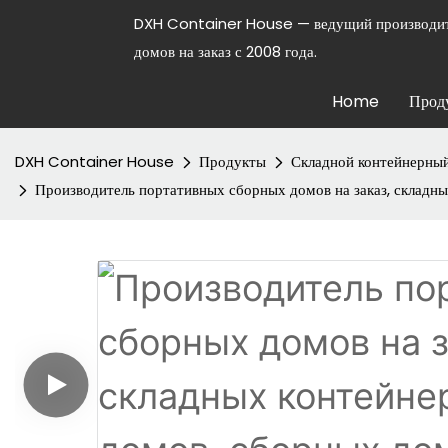
DXH Container House — ведущий производит
домов на заказ с 2008 года.
Home
Прод
DXH Container House
Продукты
Складной контейнерны
Производитель портативных сборных домов на заказ, складны