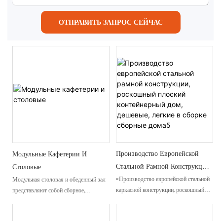
ОТПРАВИТЬ ЗАПРОС СЕЙЧАС
Производство Европейской
Модульные Кафетерии И
Стальной Рамной Конструкции,
Столовые
Роскошный Плоский
«Производство европейской стальной
Модульная столовая и обеденный зал
каркасной конструкции, роскошный
представляют собой сборное,
Контейнерный Дом, Дешевые,
плоский контейнерный дом, дешевые
полностью функциональное
Легкие В Сборке Сборные
сборные дома с легкой сборкой5» —
помещение для приема пищи,
Дома5