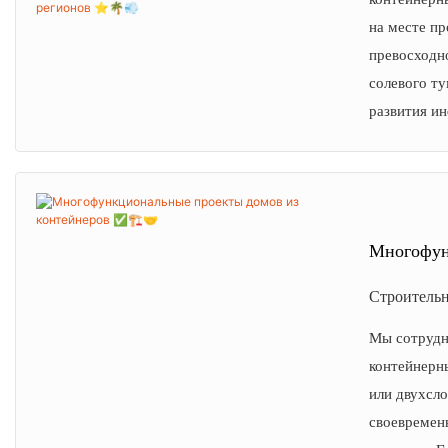
на месте п
превосходн
солевого т
развития и
Многофун
Строительн
Мы сотрудн
контейнерн
или двухсл
своевремен