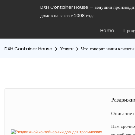
DXH Container House — ведущий производит
домов на заказ с 2008 года.
Home
Прод
DXH Container House
Услуги
Что говорят наши клиенты
Раздвижн
Описание п
Нам срочно 
контейнерн