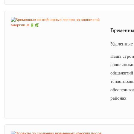
Временны
Удаленные 
Наша строи
солнечными
общежитий 
теплоизоля
обеспечива
районах