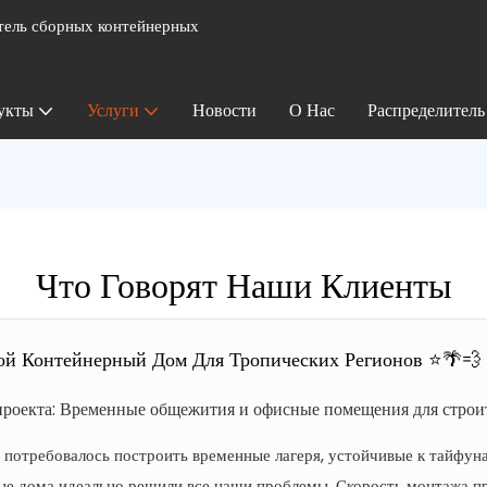
ель сборных контейнерных
укты
Услуги
Новости
О Нас
Распределитель
Что Говорят Наши Клиенты
ой Контейнерный Дом Для Тропических Регионов ⭐🌴💨
роекта: Временные общежития и офисные помещения для строи
потребовалось построить временные лагеря, устойчивые к тайфуна
ые дома идеально решили все наши проблемы. Скорость монтажа пр