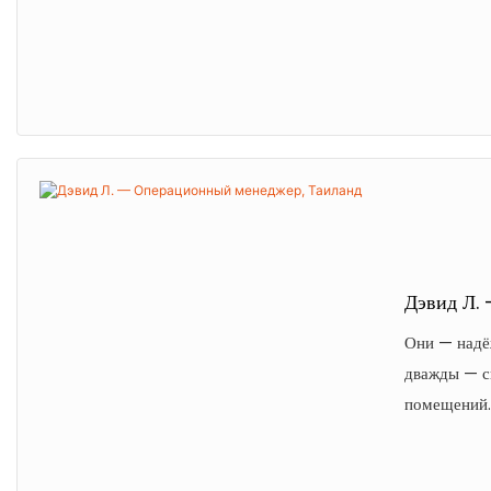
Дэвид Л.
Они — надё
дважды — сн
помещений.