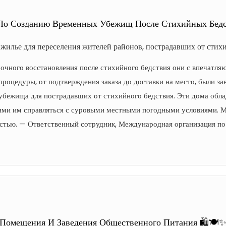
По Созданию Временных Убежищ После Стихийных Бедст
жилье для переселения жителей районов, пострадавших от стих
рочного восстановления после стихийного бедствия они с впечат
процедуры, от подтверждения заказа до доставки на место, были за
убежища для пострадавших от стихийного бедствия. Эти дома обл
ми им справляться с суровыми местными погодными условиями. М
стью. — Ответственный сотрудник, Международная организация п
Помещения И Заведения Общественного Питания 🛍️🍽️