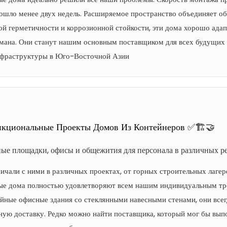
рошло менее двух недель. Расширяемое пространство объединяет об
ой герметичности и коррозионной стойкости, эти дома хорошо ад
умана. Они станут нашим основным поставщиком для всех будущих 
нфраструктуры в Юго-Восточной Азии
кциональные Проекты Домов Из Контейнеров ✅🏗️🤝
ые площадки, офисы и общежития для персонала в различных ре
ичали с ними в различных проектах, от горных строительных лаге
ые дома полностью удовлетворяют всем нашим индивидуальным тре
ойные офисные здания со стеклянными навесными стенами, они все
ную доставку. Редко можно найти поставщика, который мог бы вып