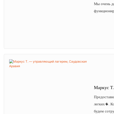
Мы очень до
функциониру
Маркус Т
Предоставил
легких🌵. 
будем сотру