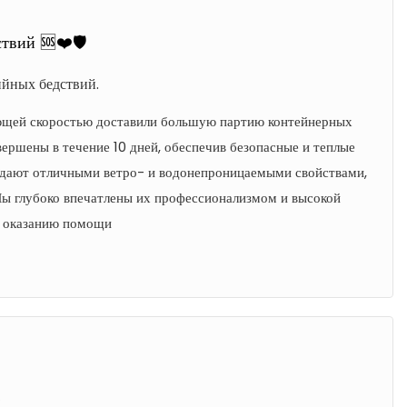
вий 🆘❤️🛡️
ийных бедствий.
ляющей скоростью доставили большую партию контейнерных
вершены в течение 10 дней, обеспечив безопасные и теплые
адают отличными ветро- и водонепроницаемыми свойствами,
ы глубоко впечатлены их профессионализмом и высокой
о оказанию помощи
✨