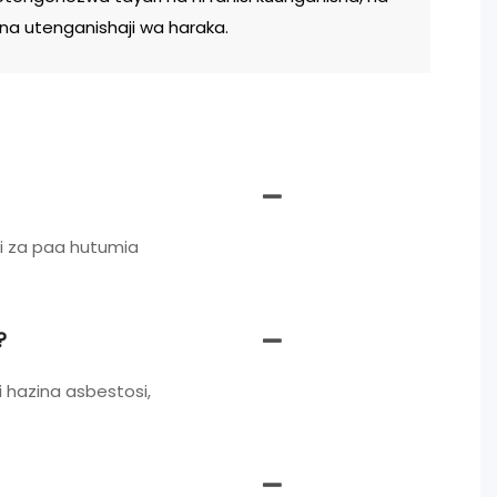
na utenganishaji wa haraka.
li za paa hutumia
?
 hazina asbestosi,