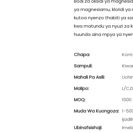
Bodi za oksidi ya magnes
ya magnesiamu, kloridi ya 
kutoa nyenzo thabiti ya s
kwa matundu ya nyuzi za ki
huunda aina mpya ya nye
Chapa:
Kont
Sampuli:
Kiwa
Mahali Pa Asili:
Uchi
Malipo:
L/C,
MOQ:
1000
Muda Wa Kuongoza:
1-50
Ijadi
Ubinafsishaji:
Imeb