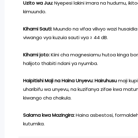
Uzito wa Juu:
Nyepesi lakini imara na hudumu, ikito
kimuundo.
Kihami Sauti:
Muundo na vifaa vilivyo wazi husaidia
viwango vya kuzuia sauti vya ≥ 44 dB.
Kihami joto:
Kiini cha magnesiamu hutoa kinga bor
halijoto thabiti ndani ya nyumba.
Haipitishi Maji na Haina Unyevu: Hairuhusu
maji kupi
uharibifu wa unyevu, na kuzifanya zifae kwa matum
kiwango cha chakula.
Salama kwa Mazingira:
Haina asbestosi, formaldeh
kutumika.