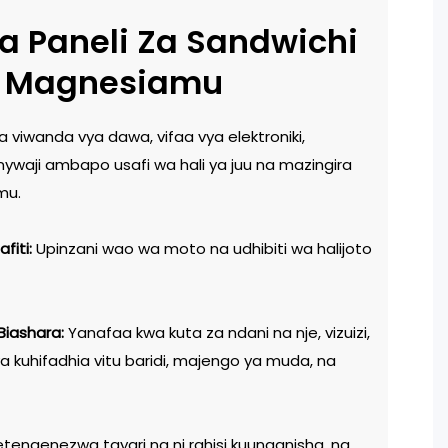
a Paneli Za Sandwichi
Za Magnesiamu
 viwanda vya dawa, vifaa vya elektroniki,
inywaji ambapo usafi wa hali ya juu na mazingira
mu.
fiti:
Upinzani wao wa moto na udhibiti wa halijoto
Biashara:
Yanafaa kwa kuta za ndani na nje, vizuizi,
 kuhifadhia vitu baridi, majengo ya muda, na
engenezwa tayari na ni rahisi kuunganisha, na