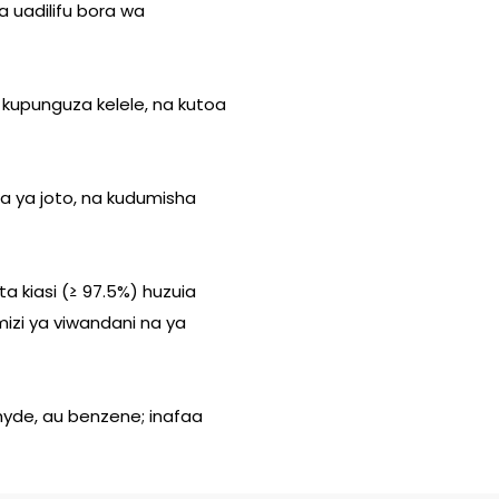
a uadilifu bora wa
 kupunguza kelele, na kutoa
a ya joto, na kudumisha
ta kiasi (≥ 97.5%) huzuia
izi ya viwandani na ya
yde, au benzene; inafaa