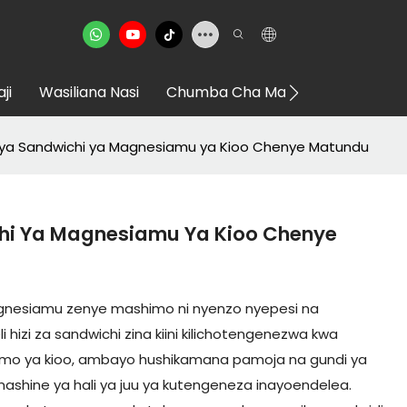
ji
Wasiliana Nasi
Chumba Cha Maonyesho Cha VR
 ya Sandwichi ya Magnesiamu ya Kioo Chenye Matundu
chi Ya Magnesiamu Ya Kioo Chenye
agnesiamu zenye mashimo ni nyenzo nyepesi na
i hizi za sandwichi zina kiini kilichotengenezwa kwa
o ya kioo, ambayo hushikamana pamoja na gundi ya
ashine ya hali ya juu ya kutengeneza inayoendelea.