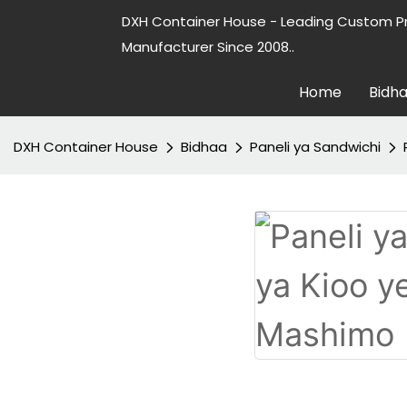
DXH Container House - Leading Custom P
Manufacturer Since 2008..
Home
Bidh
DXH Container House
Bidhaa
Paneli ya Sandwichi