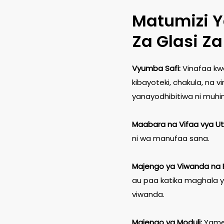
Matumizi Y
Za Glasi 
Vyumba Safi:
Vinafaa kwa
kibayoteki, chakula, na v
yanayodhibitiwa ni muhi
Maabara na Vifaa vya Uta
ni wa manufaa sana.
Majengo ya Viwanda na 
au paa katika maghala ya
viwanda.
Majengo ya Moduli:
Yamet