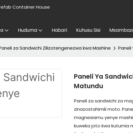
refab Container House
aa
Huduma
Habari
Kuhusu Sisi
Msambaza
Paneli za Sandwichi Zilizotengenezwa kwa Mashine
Paneli
Paneli Ya Sandwi
Matundu
Paneli za sandwichi za m
zinazostahimili moto. Panel
magnesiamu yenye mashim
kuweka joto kwa kutumia m