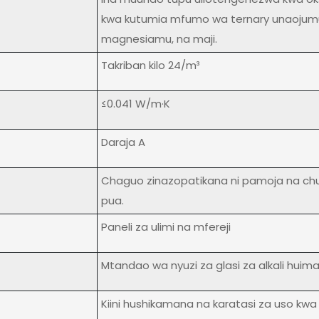
kwa kutumia mfumo wa ternary unaojumui
magnesiamu, na maji.
Takriban kilo 24/m³
≤0.041 W/m·K
Daraja A
Chaguo zinazopatikana ni pamoja na ch
pua.
Paneli za ulimi na mfereji
Mtandao wa nyuzi za glasi za alkali huimari
Kiini hushikamana na karatasi za uso k