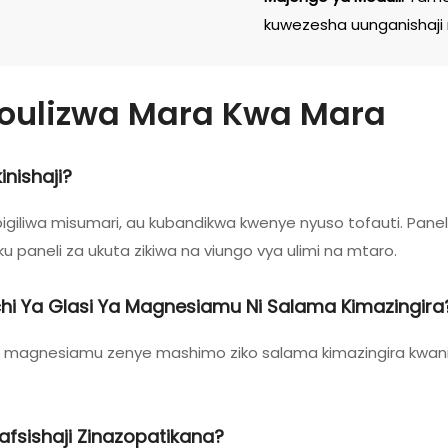
kuwezesha uunganishaji 
oulizwa Mara Kwa Mara
inishaji?
pigiliwa misumari, au kubandikwa kwenye nyuso tofauti. Pane
u paneli za ukuta zikiwa na viungo vya ulimi na mtaro.
ichi Ya Glasi Ya Magnesiamu Ni Salama Kimazingira
za magnesiamu zenye mashimo ziko salama kimazingira kwani
afsishaji Zinazopatikana?