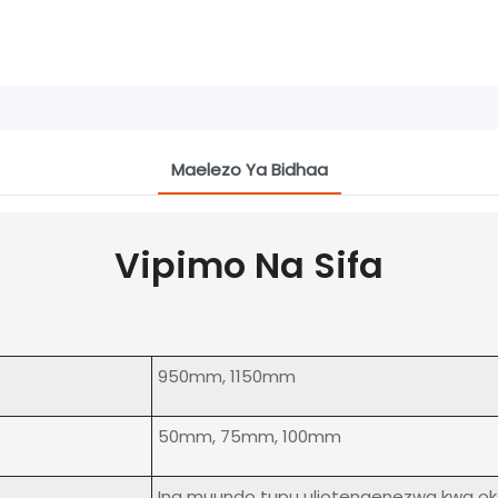
Maelezo Ya Bidhaa
Vipimo Na Sifa
950mm, 1150mm
50mm, 75mm, 100mm
Ina muundo tupu uliotengenezwa kwa ok