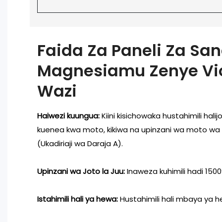
Faida Za Paneli Za Sa
Magnesiamu Zenye Vio
Wazi
Haiwezi kuungua:
Kiini kisichowaka hustahimili hal
kuenea kwa moto, kikiwa na upinzani wa moto wa z
(Ukadiriaji wa Daraja A).
Upinzani wa Joto la Juu:
Inaweza kuhimili hadi 1500
Istahimili hali ya hewa:
Hustahimili hali mbaya ya h