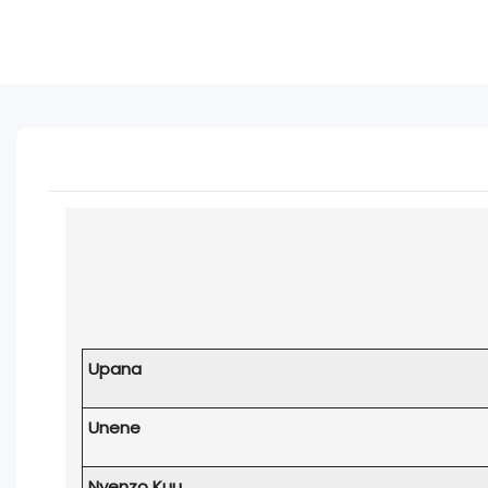
Upana
Unene
Nyenzo Kuu