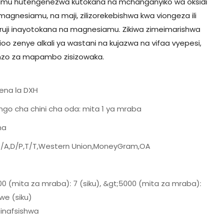
iamu hutengenezwa kutokana na mchanganyiko wa oksidi
magnesiamu, na maji, zilizorekebishwa kwa viongeza ili
aruji inayotokana na magnesiamu. Zikiwa zimeimarishwa
oo zenye alkali ya wastani na kujazwa na vifaa vyepesi,
nzo za mapambo zisizowaka.
ena la DXH
ngo cha chini cha oda: mita 1 ya mraba
na
D/A,D/P,T/T,Western Union,MoneyGram,OA
00 (mita za mraba): 7 (siku), &gt;5000 (mita za mraba):
liwe (siku)
inafsishwa