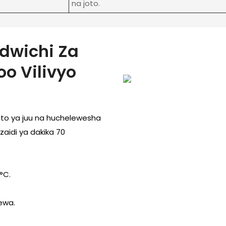
na joto.
ndwichi Za
o Vilivyo
ijoto ya juu na huchelewesha
aidi ya dakika 70
°C.
ewa.