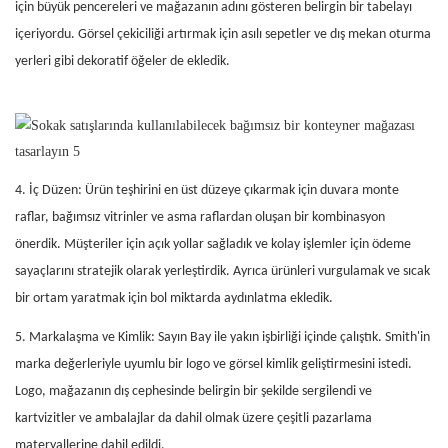
için büyük pencereleri ve mağazanın adını gösteren belirgin bir tabelayı
içeriyordu. Görsel çekiciliği artırmak için asılı sepetler ve dış mekan oturma
yerleri gibi dekoratif öğeler de ekledik.
4. İç Düzen: Ürün teşhirini en üst düzeye çıkarmak için duvara monte
raflar, bağımsız vitrinler ve asma raflardan oluşan bir kombinasyon
önerdik. Müşteriler için açık yollar sağladık ve kolay işlemler için ödeme
sayaçlarını stratejik olarak yerleştirdik. Ayrıca ürünleri vurgulamak ve sıcak
bir ortam yaratmak için bol miktarda aydınlatma ekledik.
5. Markalaşma ve Kimlik: Sayın Bay ile yakın işbirliği içinde çalıştık. Smith'in
marka değerleriyle uyumlu bir logo ve görsel kimlik geliştirmesini istedi.
Logo, mağazanın dış cephesinde belirgin bir şekilde sergilendi ve
kartvizitler ve ambalajlar da dahil olmak üzere çeşitli pazarlama
materyallerine dahil edildi.