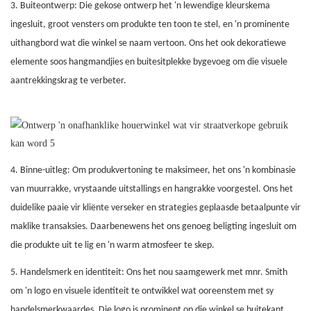
3. Buiteontwerp: Die gekose ontwerp het 'n lewendige kleurskema
ingesluit, groot vensters om produkte ten toon te stel, en 'n prominente
uithangbord wat die winkel se naam vertoon. Ons het ook dekoratiewe
elemente soos hangmandjies en buitesitplekke bygevoeg om die visuele
aantrekkingskrag te verbeter.
4. Binne-uitleg: Om produkvertoning te maksimeer, het ons 'n kombinasie
van muurrakke, vrystaande uitstallings en hangrakke voorgestel. Ons het
duidelike paaie vir kliënte verseker en strategies geplaasde betaalpunte vir
maklike transaksies. Daarbenewens het ons genoeg beligting ingesluit om
die produkte uit te lig en 'n warm atmosfeer te skep.
5. Handelsmerk en identiteit: Ons het nou saamgewerk met mnr. Smith
om 'n logo en visuele identiteit te ontwikkel wat ooreenstem met sy
handelsmerkwaardes. Die logo is prominent op die winkel se buitekant