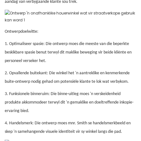
aandag van verbygaande klante sou trek.
Ontwerpdoelwitte:
1. Optimaliseer spasie: Die ontwerp moes die meeste van die beperkte
beskikbare spasie benut terwyl dit maklike beweging vir beide kliënte en
personeel verseker het.
2. Opvallende buitekant: Die winkel het 'n aantreklike en kenmerkende
buite-ontwerp nodig gehad om potensiële klante te lok wat verbykom.
3. Funksionele binneruim: Die binne-uitleg moes 'n verskeidenheid
produkte akkommodeer terwyl dit 'n gemaklike en doeltreffende inkopie-
ervaring bied.
4. Handelsmerk: Die ontwerp moes mnr. Smith se handelsmerkbeeld en
skep 'n samehangende visuele identiteit vir sy winkel langs die pad.