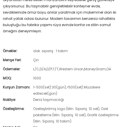
çıkıyorsunuz. Bu taşınabilir genişletilebilir konteyner evde,
sevdiklerinizle ömür boyu anılar yaratmak için mükemmel olan iki
rahat yatak odası bulunur. Modern tasarımın benzersiz rahatlıkla
buluştuğu bu fabrika yapımı rüya evinde konfor ve stilin somut
örneğini deneyimleyin.
Örnekler:
dak. sipariş : 1 takım
Menşe Yeri:
Çin
Ödemeler:
L/C,D/A,D/P,T/T,Western Union,MoneyGram,OA
MOQ:
1000
Kurşun Zamanı:
1-500(set):30(gün),>500(set):Müzakere
edilecek(gün)
Nakliye:
Deniz taşımacılığı
Özelleştirme:
Özelleştirilmiş logo (Min. Sipariş: 10 set), Özel
paketleme (Min. Sipariş: 10 set), Grafik özelleştirme
(Min. Sipariş: 10 takım)