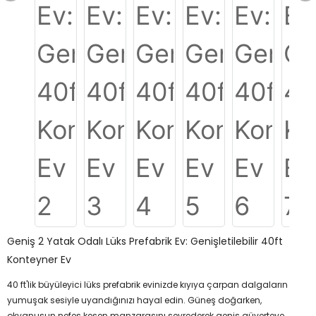
Geniş 2 Yatak Odalı Lüks Prefabrik Ev: Genişletilebilir 40ft
Konteyner Ev
40 ft'lik büyüleyici lüks prefabrik evinizde kıyıya çarpan dalgaların
yumuşak sesiyle uyandığınızı hayal edin. Güneş doğarken,
okyanusun nefes kesen manzarasını seyrederek geniş güverteye