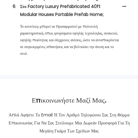
6
Στο Factory Luxury Prefabricated 40ft
Modular Houses Portable Prefab Home;
Το κοντέινερ μπορεί να προσαρμοστεί με πολυτελή
χαρακτηριστικά, όπως φινιρίσματα υψηλής τεχνολογίας, συσκευές
υψηλής ποιότητας και σύγχρονες ανέσεις, ώστε να ανταποκρίνεται
σε συγκεκριμένες απαιτήσεις και να βελτιώσει την άνεση και το
στυλ.
Επικοινωνήστε Μαζί Μας.
Απλά Αφήστε Το Email Ή Τον Αριθμό Τηλεφώνου Σας Στη Φόρμα
Επικοινωνίας Για Να Σας Στείλουμε Μια Δωρεάν Προσφορά Για Τη
Μεγάλη Γκάμα Των Σχεδίων Μας