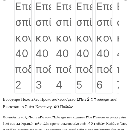
Ευρύχωρο Πολυτελές Προκατασκευασμένο Σπίτι 2 Υπνοδωματίων:
Επεκτάσιμο Σπίτι Κοντέινερ 40 Ποδιών
Φανταστείτε να ξυπνάτε από τον απαλό ήχο των κυμάτων που πέφτουν στην ακτή στο
δικό σας εκπληκτικό πολυτελές προκατασκευασμένο σπίτι 40 ποδιών. Καθώς ο ήλιος
ανατέλλει, πατάτε στο ευρύχωρο κατάστρωμα, απολαμβάνοντας εκπληκτική θέα στον