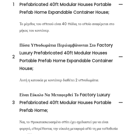
1
Prefabricated 40ft Modular Houses Portable
Prefab Home Expandable Container House;
Το μέγεθος του σπιτιού είναι 40 πόδια, το οποίο αναφέρεται στο
μήκος του κοντέινερ.
Πόσα Υπνοδωμάτια Περιλαμβάνονται Στο Factory
Luxury Prefabricated 40ft Modular Houses
2
Portable Prefab Home Expandable Container
House;
Αυτή η κατοικία με κοντέινερ διαθέτει 2 υπνοδωμάτια.
Είναι Εύκολο Να Μεταφερθεί Το Factory Luxury
3
Prefabricated 40ft Modular Houses Portable
Prefab Home;
Ναι, το προκατασκευασμένο σπίτι έχει σχεδιαστεί για να είναι
φορητό, επιτρέποντας την εύκολη μεταφορά από τη μια τοποθεσία