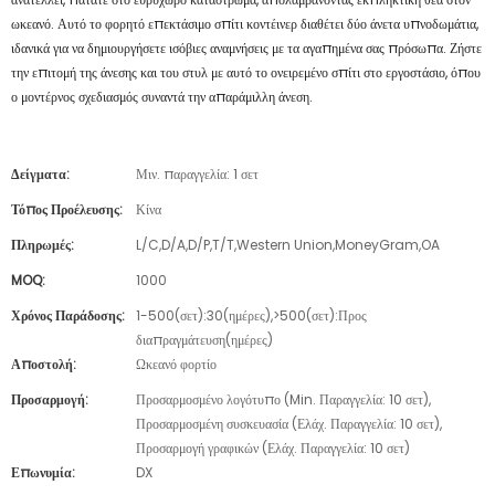
ωκεανό. Αυτό το φορητό επεκτάσιμο σπίτι κοντέινερ διαθέτει δύο άνετα υπνοδωμάτια,
ιδανικά για να δημιουργήσετε ισόβιες αναμνήσεις με τα αγαπημένα σας πρόσωπα. Ζήστε
την επιτομή της άνεσης και του στυλ με αυτό το ονειρεμένο σπίτι στο εργοστάσιο, όπου
ο μοντέρνος σχεδιασμός συναντά την απαράμιλλη άνεση.
Δείγματα:
Μιν. παραγγελία: 1 σετ
Τόπος Προέλευσης:
Κίνα
Πληρωμές:
L/C,D/A,D/P,T/T,Western Union,MoneyGram,OA
MOQ:
1000
Χρόνος Παράδοσης:
1-500(σετ):30(ημέρες),>500(σετ):Προς
διαπραγμάτευση(ημέρες)
Αποστολή:
Ωκεανό φορτίο
Προσαρμογή:
Προσαρμοσμένο λογότυπο (Min. Παραγγελία: 10 σετ),
Προσαρμοσμένη συσκευασία (Ελάχ. Παραγγελία: 10 σετ),
Προσαρμογή γραφικών (Ελάχ. Παραγγελία: 10 σετ)
Επωνυμία:
DX