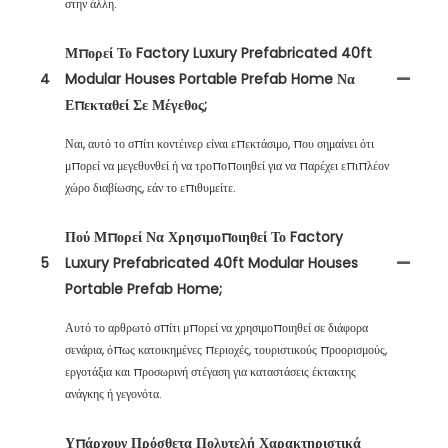
στην άλλη.
Μπορεί Το Factory Luxury Prefabricated 40ft
4
Modular Houses Portable Prefab Home Να
Επεκταθεί Σε Μέγεθος;
Ναι, αυτό το σπίτι κοντέινερ είναι επεκτάσιμο, που σημαίνει ότι
μπορεί να μεγεθυνθεί ή να τροποποιηθεί για να παρέχει επιπλέον
χώρο διαβίωσης, εάν το επιθυμείτε.
Πού Μπορεί Να Χρησιμοποιηθεί Το Factory
5
Luxury Prefabricated 40ft Modular Houses
Portable Prefab Home;
Αυτό το αρθρωτό σπίτι μπορεί να χρησιμοποιηθεί σε διάφορα
σενάρια, όπως κατοικημένες περιοχές, τουριστικούς προορισμούς,
εργοτάξια και προσωρινή στέγαση για καταστάσεις έκτακτης
ανάγκης ή γεγονότα.
Υπάρχουν Πρόσθετα Πολυτελή Χαρακτηριστικά