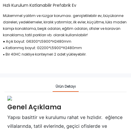
Hızlı Kurulum Katlanabilir Prefabrik Ev
Mükemmel yalıtım ve rüzgar koruması. genişletilebilir ev, büyükanne
daireleri, yedeklemeler, kiralık yatırımlar, ilk evler, küçültme, lüks maden
kampı konaklama, beşik odaları, eğitim odaları, ofisler ve karavan
konaklama, tatil parkları vb. olarak kullanılabilir!
● Açık boyut: G6300*L5900*H2480mm
Katlanmış boyut: G2200*L5900*H2480mm
●
Bir 40HC nakliye konteyneri 2 adet yükleyebilir.
●
Ürün Detayı
Genel Açıklama
Yapısı basittir ve kurulumu rahat ve hızlıdır.
eğlence
villalarında, tatil evlerinde, geçici ofislerde ve