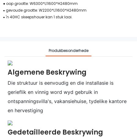
● oop grootte: W6300*L11600*H2480mm
gevoude grootte: W2200*L11600*H2480mm
●
'n 40HC skeepshouer kan 1 stuk laai.
●
Produkbesonderhede
Algemene Beskrywing
Die struktuur is eenvoudig en die installasie is
gerieflik en vinnig
word wyd gebruik in
ontspanningsvilla's, vakansiehuise, tydelike kantore
en
hervestiging
Gedetailleerde Beskrywing