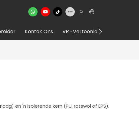
reider
Kontak Ons
VR -vertoonlokaal
ag) en 'n isolerende kern (PU, rotswol of EPS).