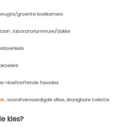
, vrugte/groente koelkamers
taal-, laboratoriummure/dakke
erkswinkels
pkoelers
ie-doeltreffende fasades
se
, voorafvervaardigde villas, draagbare toilette
e kies?