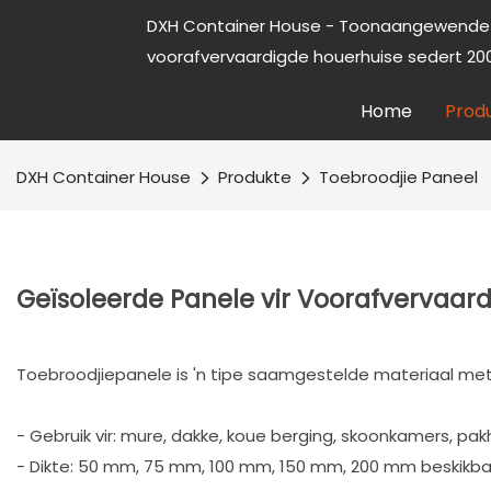
DXH Container House - Toonaangewende 
voorafvervaardigde houerhuise sedert 200
Home
Prod
DXH Container House
Produkte
Toebroodjie Paneel
Geïsoleerde Panele vir Voorafvervaa
Toebroodjiepanele is 'n tipe saamgestelde materiaal met 
- Gebruik vir: mure, dakke, koue berging, skoonkamers, pak
- Dikte: 50 mm, 75 mm, 100 mm, 150 mm, 200 mm beskikba