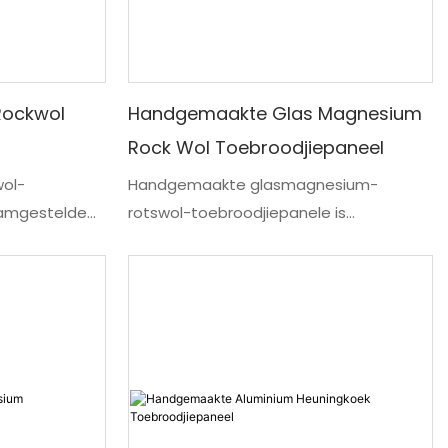
Rockwol
Handgemaakte Glas Magnesium
Rock Wol Toebroodjiepaneel
ol-
Handgemaakte glasmagnesium-
aamgestelde
rotswol-toebroodjiepanele is
n
voorafvervaardigde panele wat bestaan
 gladde
​​uit glas-magnesium-buitenste lae,
laktes.
rotswol-kernmateriaal (vir termiese
egering- of
isolasie) en randverseëling (tipies
m, word
gegalvaniseerde staal). Hierdie panele
roodjiepanele
word gewoonlik ontwerp vir hoë
tige
brandweerstand, uitstekende
s-rotswol-
lugdigtheid en liggewig-