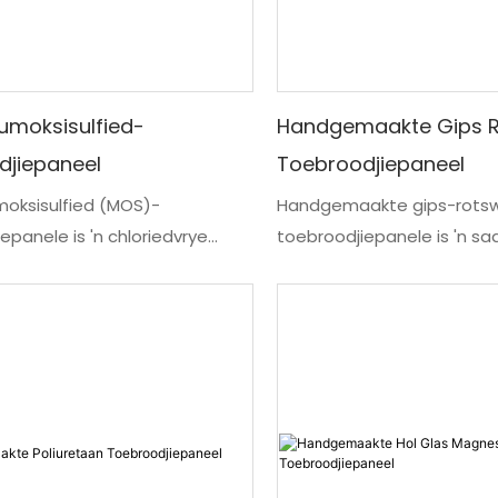
umoksisulfied-
Handgemaakte Gips 
djiepaneel
Toebroodjiepaneel
oksisulfied (MOS)-
Handgemaakte gips-rotsw
epanele is 'n chloriedvrye
toebroodjiepanele is 'n s
vaardigde boumateriaal wat
materiaal met rotswol as '
s vir hoë-aanvraag omgewings.
hoëdigtheid-kernvuller en
l het 'n digte MOS-kern - 'n
gipsborde op beide opperv
an magnesiumoksied,
Versterk met 'n aluminiuml
sulfaat, modifiseerders,
gegalvaniseerde staalraa
aas en prestasievullers -
hierdie hoëprestasie-toeb
ssen twee kleurbedekte staal-
vervaardig deur 'n handma
aniseerde staal-
saamgestelde proses. Gip