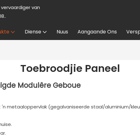
vervaardiger van
8..
ukte
Diense
Nuus
Aangaande Ons
Versp
Toebroodjie Paneel
rdigde Modulêre Geboue
'n metaaloppervlak (gegalvaniseerde staal/aluminium/kleurla
huise.
ar.