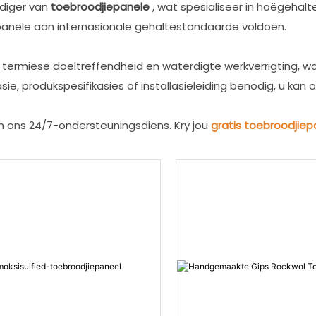
diger van
toebroodjiepanele
, wat spesialiseer in hoëgehal
iepanele aan internasionale gehaltestandaarde voldoen.
ermiese doeltreffendheid en waterdigte werkverrigting, wat
ie, produkspesifikasies of installasieleiding benodig, u kan
n ons 24/7-ondersteuningsdiens. Kry jou
gratis toebroodjie