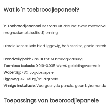
Wat is 'n toebroodjiepaneel?
'n Toebroodjiepaneel
bestaan ​​uit drie lae: twee metaalve
magnesiumoksisulfied) omring.
Hierdie konstruksie bied liggewig, hoë sterkte, goeie term
Brandveiligheid:
Klas B1 tot A1 brandgradering
Termiese Isolasie:
0.019-0.035 W/mK geleidingsvermoë
Waterdig:
≤3% vogabsorpsie
Liggewig:
42-45 kg/m³ digtheid
Vinnige installasie:
Voorgesnyde panele, geen bykomende i
Toepassings van toebroodjiepanele