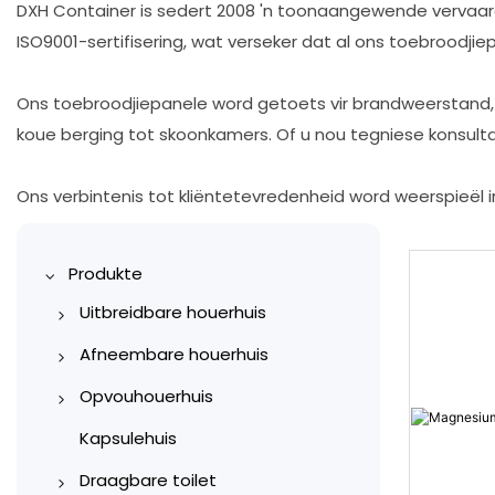
DXH Container is sedert 2008 'n toonaangewende vervaar
ISO9001-sertifisering, wat verseker dat al ons toebroodj
Ons toebroodjiepanele word getoets vir brandweerstand, t
koue berging tot skoonkamers. Of u nou tegniese konsultas
Ons verbintenis tot kliëntetevredenheid word weerspieël i
Produkte
Uitbreidbare houerhuis
10ft uitbreidbare houerhuis
Afneembare houerhuis
20ft uitbreidbare houerhuis
Konstruksieterreinhouer
Opvouhouerhuis
30ft uitbreidbare houerhuis
Houerkantoor
X-tipe Opvoubare
Kapsulehuis
Houerhuise
40 voet uitbreidbare
Residensiële Houerhuise
Draagbare toilet