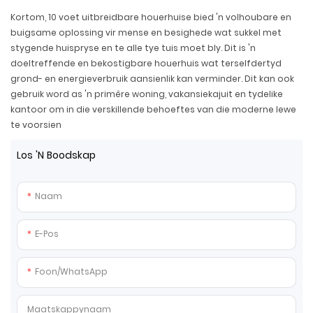
Kortom, 10 voet uitbreidbare houerhuise bied 'n volhoubare en
buigsame oplossing vir mense en besighede wat sukkel met
stygende huispryse en te alle tye tuis moet bly. Dit is 'n
doeltreffende en bekostigbare houerhuis wat terselfdertyd
grond- en energieverbruik aansienlik kan verminder. Dit kan ook
gebruik word as 'n primêre woning, vakansiekajuit en tydelike
kantoor om in die verskillende behoeftes van die moderne lewe
te voorsien
Los 'n Boodskap
Naam
E-Pos
Foon/whatsApp
Maatskappynaam