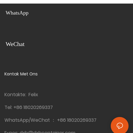
mengsel van veelsydigheid en
house can be expanded to
skoonheid. Dit is maklik om te
create a larger living space,
WhatsApp
installeer en maklik om te
providing a cost-effective
hervestig; geniet buigsame
and flexible housing solution
lewensvryheid met ons
uitbreidbare houerhuis
WeChat
Kontak Met Ons
Kontakte: Felix
Tel:
+86 18020269337
WhatsApp/WeChat ：
+86 18020269337
E-pos:
dxh@dxhcontainer.com