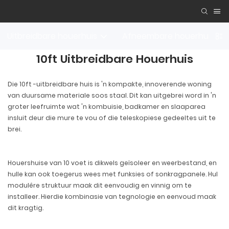
Uitbreidbare houerhuis
Afneembare houerhuis
10ft Uitbreidbare Houerhuis
Die 10ft -uitbreidbare huis is 'n kompakte, innoverende woning
van duursame materiale soos staal. Dit kan uitgebrei word in 'n
groter leefruimte wat 'n kombuisie, badkamer en slaaparea
insluit deur die mure te vou of die teleskopiese gedeeltes uit te
brei.
Houershuise van 10 voet is dikwels geïsoleer en weerbestand, en
hulle kan ook toegerus wees met funksies of sonkragpanele. Hul
modulêre struktuur maak dit eenvoudig en vinnig om te
installeer. Hierdie kombinasie van tegnologie en eenvoud maak
dit kragtig.