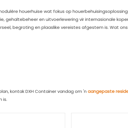
modulêre houerhuise wat fokus op houerbehuisingsoplossings
ehaltebeheer en uitvoerlewering vir internasionale kopers. 
eel, begroting en plaaslike vereistes afgestem is. Wat ons
eplan, kontak DXH Container vandag om 'n
aangepaste reside
 is.