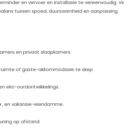
erminder en vervoer en installasie te vereenvoudig. Vir
n balans tussen spoed, duursaamheid en aanpassing.
kamers en privaat slaapkamers.
ruimte of gaste-akkommodasie te skep.
 en eko-oordontwikkelings.
e
, en vakansie-eiendomme.
euning op afstand.