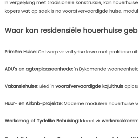
In vergelyking met tradisionele konstruksie, kan houerhuise
kopers wat op soek is na voorafvervaardigde huise, modul
Waar kan residensiële houerhuise geb
Primêre Huise:
Ontwerp vir voltydse lewe met praktiese ui
ADU's en agterplaaseenhede:
'n Bykomende wooneenheid 
Vakansiehuise:
Bied 'n
voorafvervaardigde kajuithuis
oploss
Huur- en Airbnb-projekte:
Moderne modulêre houerhuise w
Werksmag of Tydelike Behuising:
Ideaal vir
werkersakkomm