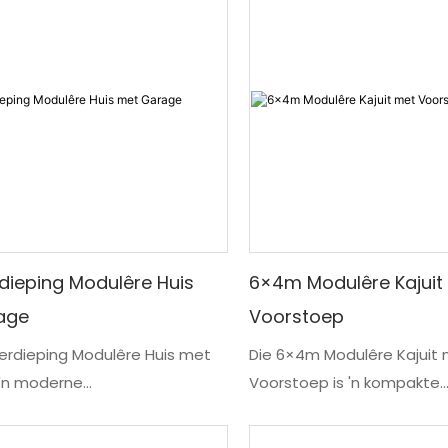
dieping Modulêre Huis
6×4m Modulêre Kajuit
age
Voorstoep
erdieping Modulêre Huis met
Die 6×4m Modulêre Kajuit
 'n moderne
Voorstoep is 'n kompakte
vaardigde huis wat ontwerp is
voorafvervaardigde kajuit
e, privaat ontwikkelaars en
is vir residensiële, vakansi