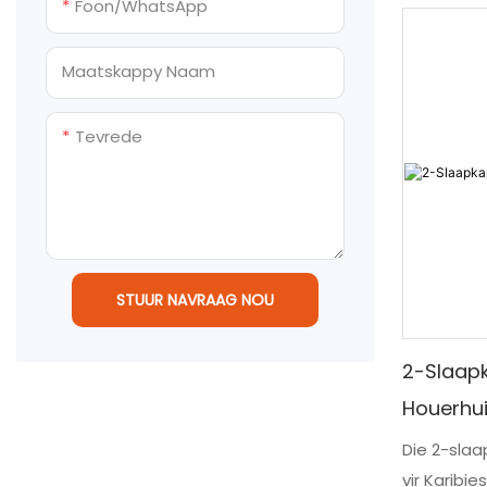
Foon/whatsApp
residensië
buigsame u
vinnige ko
ontplooiin
Maatskappy Naam
aanpassin
staalstru
duursaamh
ontwerpop
Tevrede
modulêre 
gesinswon
werksmag
behuising
langtermyn
Die getoon
STUUR NAVRAAG NOU
verwysings
houerhuis 
2-Slaap
kamerkonf
Houerhu
binne-afwe
aanpas vol
Die 2-slaa
vir Karibies