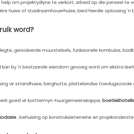
 help om projektydlyne te verkort, arbeid op die perseel te v
êre huise of staalraamhouerhuise, bied hierdie oplossing '
ruik word?
tlegte, geïsoleerde muurstelsels, funksionele kombuise, bad
kan by 'n bestaande eiendom gevoeg word om ekstra leef
ing vir strandhuise, berghutte, plattelandse toevlugsoorde
erk goed vir korttermyn-huurgemeenskappe,
boetiekhotell
odasie
, behuising op konstruksieterreine en projekonderst