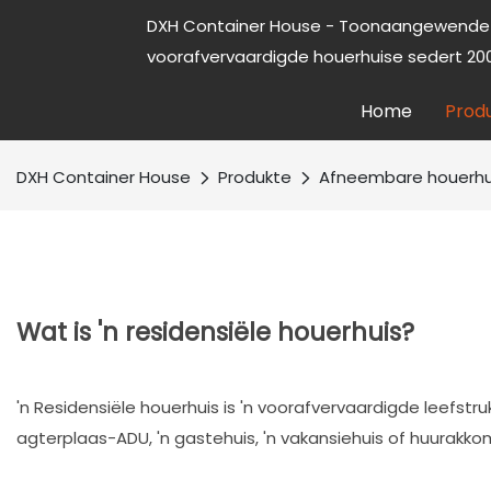
DXH Container House - Toonaangewende 
voorafvervaardigde houerhuise sedert 200
Home
Prod
DXH Container House
Produkte
Afneembare houerhu
Wat is 'n residensiële houerhuis?
'n Residensiële houerhuis is 'n voorafvervaardigde leefstr
agterplaas-ADU, 'n gastehuis, 'n vakansiehuis of huurakk