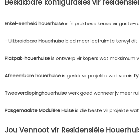
Beskikbare konfigurasies vir residensi
Enkel-eenheid houerhuise
is 'n praktiese keuse vir gaste-r
-
Uitbreidbare Houerhuise
bied meer leefruimte terwyl dit d
Platpak-houerhuise
is ontwerp vir kopers wat maksimum ve
Afneembare houerhuise
is geskik vir projekte wat vereis
ty
Tweeverdiepinghouerhuise
werk goed wanneer jy meer rui
Pasgemaakte Modulêre Huise
is die beste vir projekte wat
Jou Vennoot vir Residensiële Houerhui