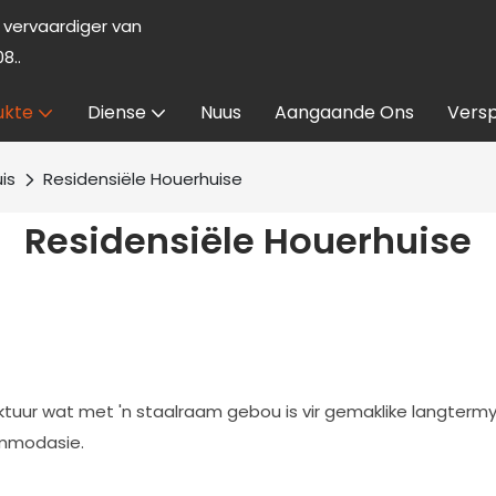
vervaardiger van
8..
ukte
Diense
Nuus
Aangaande Ons
Versp
is
Residensiële Houerhuise
Residensiële Houerhuise
uktuur wat met 'n staalraam gebou is vir gemaklike langtermy
ommodasie.