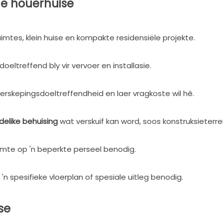
ële houerhuise
uimtes, klein huise en kompakte residensiële projekte.
oeltreffend bly vir vervoer en installasie.
rskepingsdoeltreffendheid en laer vragkoste wil hê.
delike behuising
wat verskuif kan word, soos konstruksieterre
mte op 'n beperkte perseel benodig.
 'n spesifieke vloerplan of spesiale uitleg benodig.
se