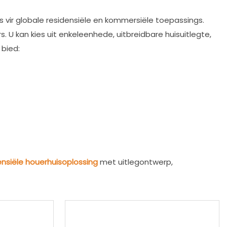
 vir globale residensiële en kommersiële toepassings.
U kan kies uit enkeleenhede, uitbreidbare huisuitlegte,
 bied:
nsiële houerhuisoplossing
met uitlegontwerp,