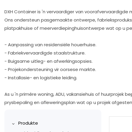
DXH Container is 'n vervaardiger van voorafvervaardigde 
Ons ondersteun pasgemaakte ontwerpe, fabrieksproduksie, g
platpakhuise of meerverdiepinghuisontwerpe wat op u pers
- Aanpassing van residensiële houerhuise.
- Fabriekvervaardigde staalstrukture.
- Buigsame uitleg- en afwerkingsopsies.
- Projekondersteuning vir oorsese markte.
- Installasie- en logistieke leiding.
As u 'n primêre woning, ADU, vakansiehuis of huurprojek b
prysbepaling en afleweringsplan wat op u projek afgestem
Produkte