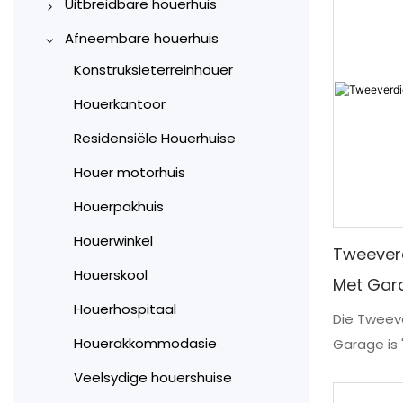
Uitbreidbare houerhuis
10ft uitbreidbare houerhuis
Afneembare houerhuis
20ft uitbreidbare houerhuis
Konstruksieterreinhouer
30ft uitbreidbare houerhuis
Houerkantoor
40 voet uitbreidbare
Residensiële Houerhuise
houerhuis
Houer motorhuis
Houerpakhuis
Houerwinkel
Tweever
Houerskool
Met Gar
Houerhospitaal
Die Tweev
Houerakkommodasie
Garage is
voorafver
Veelsydige houershuise
vir gesinn