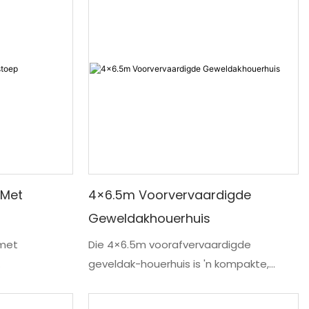
 Met
4×6.5m Voorvervaardigde
Geweldakhouerhuis
 met
Die 4×6.5m voorafvervaardigde
geveldak-houerhuis is 'n kompakte,
 wat ontwerp
modulêre leefoplossing wat ontwerp is
e- en
vir residensiële gebruik, vakansiehuise,