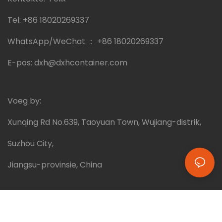
Tel:
+86 18020269337
WhatsApp/WeChat ：
+86 18020269337
E-pos:
dxh@dxhcontainer.com
Voeg by:
Xunqing Rd No.639, Taoyuan Town, Wujiang-distrik,
Suzhou City,
Jiangsu-provinsie, China