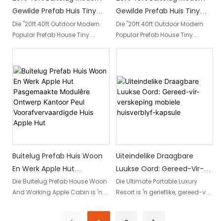
manier uit te voer.
Gewilde Prefab Huis Tiny
Gewilde Prefab Huis Tiny
House Mobiele Werkhuis
House Mobiele Werkhuis
Die "20ft 40ft Outdoor Modern
Die "20ft 40ft Outdoor Modern
Popular Prefab House Tiny
Popular Prefab House Tiny
Kantoor Pod Apple Cabin1
Kantoor Pod Apple Cabin
House Mobile Working House
House Mobile Working House
Office Pod Apple Cabin1" is 'n
Office Pod Apple Cabin" is 'n
nuwerwetse en innoverende
nuwerwetse en innoverende
mobiele leefruimte wat ontwerp
mobiele behuisingsoplossing,
is vir werk en lewe op die pad.
ideaal vir diegene wat 'n
Hierdie kompakte en moderne
kompakte en moderne ruimte
voorafvervaardigde huis bied 'n
soek om te werk of te woon. Sy
veelsydige en gerieflike
modulêre ontwerp en buite-
oplossing vir diegene wat 'n
kenmerke maak dit 'n gewilde
funksionele en stylvolle mobiele
keuse vir diegene wat op soek is
kantoor of woning soek.
na 'n gerieflike en stylvolle klein
Buitelug Prefab Huis Woon
Uiteindelike Draagbare
huisie
En Werk Apple Hut
Luukse Oord: Gereed-Vir-
Pasgemaakte Modulêre
Verskeping Mobiele
Die Buitelug Prefab House Woon
Die Ultimate Portable Luxury
And Working Apple Cabin is 'n
Resort is 'n gerieflike, gereed-vir-
Ontwerp Kantoor Peul
Huisverblyf-Kapsule
aanpasbare en modulêre
verskeepbare mobiele
Voorafvervaardigde Huis
ontwerp kantoorpeul wat 'n
huisverblyfkapsule wat ontwerp
Apple Hut