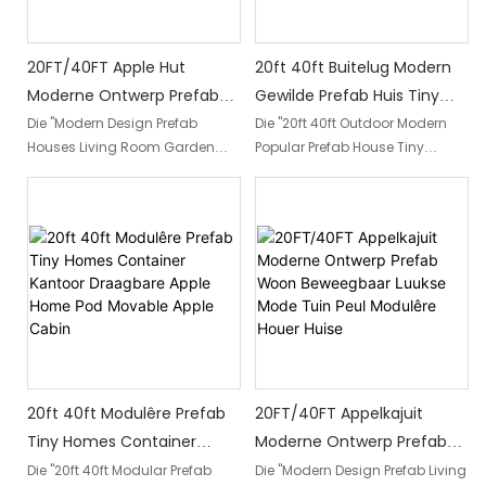
20FT/40FT Apple Hut
20ft 40ft Buitelug Modern
Moderne Ontwerp Prefab
Gewilde Prefab Huis Tiny
Huise Woonkamer Tuin Peul
House Mobiele Werkhuis
Die "Modern Design Prefab
Die "20ft 40ft Outdoor Modern
Houses Living Room Garden
Popular Prefab House Tiny
Lewende Houer Huise
Kantoor Pod Apple Cabin2
Pod Living Container Homes
House Mobile Working House
Apple Cabin" bied 'n unieke en
Office Pod Apple Cabin2" is 'n
kontemporêre oplossing vir
kontemporêre en gesogte
individue wat op soek is na 'n
draagbare leef- of
stylvolle en draagbare
werkoplossing. Dit bied 'n
leefruimte. Met sy innoverende
kompakte dog funksionele
ontwerp bied hierdie houerhuis
ruimte, ideaal vir individuele
'n gemaklike en funksionele
behoeftes, met die gerief van
sitkamer, terwyl dit ook 'n
mobiliteit vir verskeie
pragtige tuinpeul bevat vir
toepassings
buitelug-ontspanning
20ft 40ft Modulêre Prefab
20FT/40FT Appelkajuit
Tiny Homes Container
Moderne Ontwerp Prefab
Kantoor Draagbare Apple
Woon Beweegbaar Luukse
Die "20ft 40ft Modular Prefab
Die "Modern Design Prefab Living