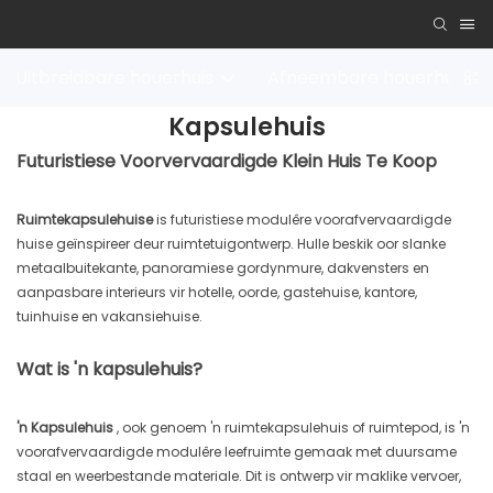
Uitbreidbare houerhuis
Afneembare houerhuis
Kapsulehuis
Futuristiese Voorvervaardigde Klein Huis Te Koop
Ruimtekapsulehuise
is futuristiese modulêre voorafvervaardigde
huise geïnspireer deur ruimtetuigontwerp. Hulle beskik oor slanke
metaalbuitekante, panoramiese gordynmure, dakvensters en
aanpasbare interieurs vir hotelle, oorde, gastehuise, kantore,
tuinhuise en vakansiehuise.
Wat is 'n kapsulehuis?
'n Kapsulehuis
, ook genoem 'n ruimtekapsulehuis of ruimtepod, is 'n
voorafvervaardigde modulêre leefruimte gemaak met duursame
staal en weerbestande materiale. Dit is ontwerp vir maklike vervoer,