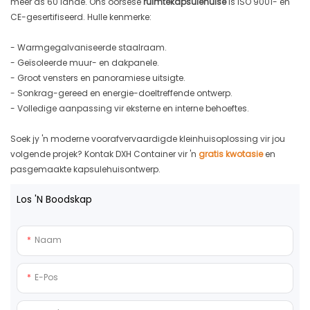
meer as 60 lande. Ons oorsese
ruimtekapsulehuise
is ISO 9001- en
CE-gesertifiseerd. Hulle kenmerke:
- Warmgegalvaniseerde staalraam.
- Geïsoleerde muur- en dakpanele.
- Groot vensters en panoramiese uitsigte.
- Sonkrag-gereed en energie-doeltreffende ontwerp.
- Volledige aanpassing vir eksterne en interne behoeftes.
Soek jy 'n moderne voorafvervaardigde kleinhuisoplossing vir jou
volgende projek? Kontak DXH Container vir 'n
gratis kwotasie
en
pasgemaakte kapsulehuisontwerp.
Los 'n Boodskap
Naam
E-Pos