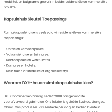
mobiliteit en buigsame gebruik in beide residensiële en kommersiële
projekte.
Kapsulehuis Sleutel Toepassings
Ruimtekapsulehuise is veelsydig vir residensiële en kommersiële
toepassings:
- Oorde en kampeerplekke.
- Vakansiehuise en tuinhuise.
- Kantoorpeule en werkruimtes.
- Koshuise en hotelle.
- Klein huise vir stedelike of afgeleë leefstyl.
Waarom DXH-houerruimtekapsulehuise kies?
DXH Container vervaardig sedert 2008 pasgemaakte
voorafvervaardigde huise. Ons fabriek is geleë in Suzhou, Jiangsu,
China. Ons produseer 500 eenhede per dag en bedien kliënte in