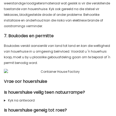
weerstandige loodgietersmateriaal wat geskik is vir die verskillende
toestande van houershuise. Kyk ook gereeld na die stelsel vir
lekkasies, blootgestelde drade of ander probleme. Behoorlike
installasie en onderhoud kan die risiko van elektriese brande of
oorstromings verminder.
7. Boukodes en permitte
Boukodes verskil aansienlik van land tot land en kan die wettigheid
van houerhuise in u omgewing beïnvloed. Voordat u 'n houerhuis
koop, moet u by u plaaslike gebouafdeling gaan om te bepaal of 'n
permit benodig word.
Vrae oor houershuise
Is houershuise veilig teen natuurrampe?
Kyk na antwoord
Is houershuise geneig tot roes?