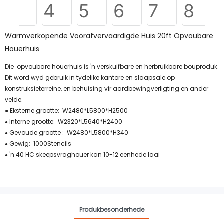
Warmverkopende Voorafvervaardigde Huis 20ft Opvoubare
Houerhuis
Die opvoubare houerhuis is 'n verskuifbare en herbruikbare bouproduk.
Dit word wyd gebruik in tydelike kantore en slaapsale op
konstruksieterreine, en behuising vir aardbewingverligting en ander
velde.
● Eksterne grootte: W2480*L5800*H2500
Interne grootte: W2320*L5640*H2400
●
Gevoude grootte : W2480*L5800*H340
●
Gewig: 1000Stencils
●
'n 40 HC skeepsvraghouer kan 10-12 eenhede laai
●
Produkbesonderhede