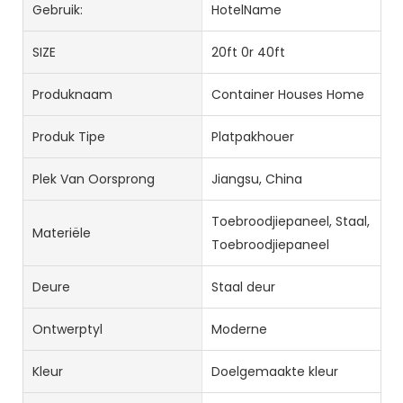
Gebruik:
HotelName
SIZE
20ft 0r 40ft
Produknaam
Container Houses Home
Produk Tipe
Platpakhouer
Plek Van Oorsprong
Jiangsu, China
Toebroodjiepaneel, Staal,
Materiële
Toebroodjiepaneel
Deure
Staal deur
Ontwerptyl
Moderne
Kleur
Doelgemaakte kleur