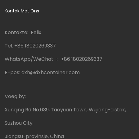
Kontak Met Ons
Kontakte: Felix
Tel:
+86 18020269337
WhatsApp/WeChat ：
+86 18020269337
E-pos:
dxh@dxhcontainer.com
Voeg by:
Xunqing Rd No.639, Taoyuan Town, Wujiang-distrik,
Suzhou City,
Jiangsu-provinsie, China