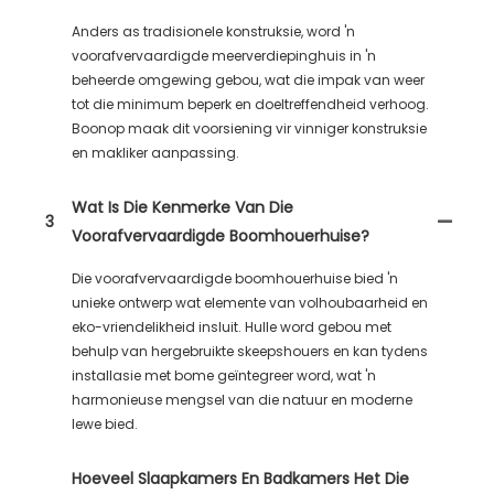
Anders as tradisionele konstruksie, word 'n
voorafvervaardigde meerverdiepinghuis in 'n
beheerde omgewing gebou, wat die impak van weer
tot die minimum beperk en doeltreffendheid verhoog.
Boonop maak dit voorsiening vir vinniger konstruksie
en makliker aanpassing.
Wat Is Die Kenmerke Van Die
3
Voorafvervaardigde Boomhouerhuise?
Die voorafvervaardigde boomhouerhuise bied 'n
unieke ontwerp wat elemente van volhoubaarheid en
eko-vriendelikheid insluit. Hulle word gebou met
behulp van hergebruikte skeepshouers en kan tydens
installasie met bome geïntegreer word, wat 'n
harmonieuse mengsel van die natuur en moderne
lewe bied.
Hoeveel Slaapkamers En Badkamers Het Die