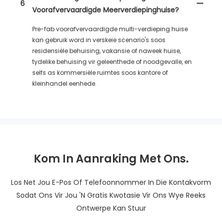
6
Voorafvervaardigde Meerverdiepinghuise?
Pre-fab voorafvervaardigde multi-verdieping huise
kan gebruik word in verskeie scenario's soos
residensiële behuising, vakansie of naweek huise,
tydelike behuising vir geleenthede of noodgevalle, en
selfs as kommersiële ruimtes soos kantore of
kleinhandel eenhede.
Kom In Aanraking Met Ons.
Los Net Jou E-Pos Of Telefoonnommer In Die Kontakvorm
Sodat Ons Vir Jou 'n Gratis Kwotasie Vir Ons Wye Reeks
Ontwerpe Kan Stuur