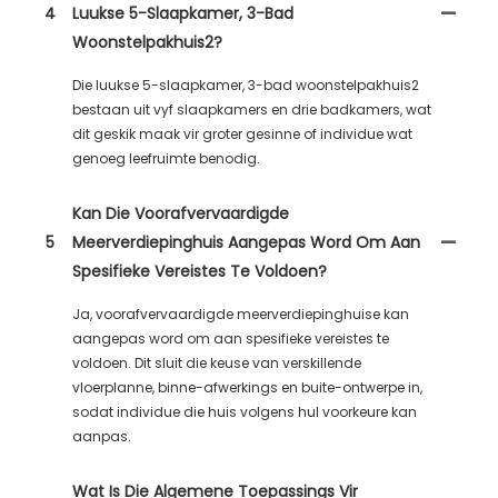
4
Luukse 5-Slaapkamer, 3-Bad
Woonstelpakhuis2?
Die luukse 5-slaapkamer, 3-bad woonstelpakhuis2
bestaan ​​uit vyf slaapkamers en drie badkamers, wat
dit geskik maak vir groter gesinne of individue wat
genoeg leefruimte benodig.
Kan Die Voorafvervaardigde
5
Meerverdiepinghuis Aangepas Word Om Aan
Spesifieke Vereistes Te Voldoen?
Ja, voorafvervaardigde meerverdiepinghuise kan
aangepas word om aan spesifieke vereistes te
voldoen. Dit sluit die keuse van verskillende
vloerplanne, binne-afwerkings en buite-ontwerpe in,
sodat individue die huis volgens hul voorkeure kan
aanpas.
Wat Is Die Algemene Toepassings Vir