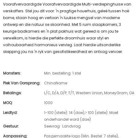
Voorafvervaardigde Voorafvervaardigde Multi-verdiepinghuise van
verskaffers. Stel jou dit voor: 'n pragtige houerhuis, geleë tussen hoë
bome, staan ​​hoog en vertoon 'n luukse mengsel van moderne
ontwerp en die natuur se skoonheid. Met 5 ruim slaapkamers, 3
keurige badkamers en 'n plat pakhuis wat gereed is om jou te
verwelkom, is hierdie die perfekte droomhuis waar styl en
volhoubaarheid harmonieus vervleg. Laat hierdie uitsonderlike
skepping jou na 'n ryk van gesofistikeerdheid en ontsag vervoer.
Monsters:
Min. bestelling: 1 stel
Plek Van Oorsprong:
ChinaName
Betalings:
L/C, D/A, D/P, T/T, Western Union, MoneyGram, OA
MOQ:
1000
Leidtyd:
1-100 (stelle): 14 (dae),> 100 (stelle): Moet
onderhandel word (dae)
Gestuur:
Seevrag · Landvrag
Aanpassing:
Pasgemaakte logo (Min. Bestel: 7 stelle),