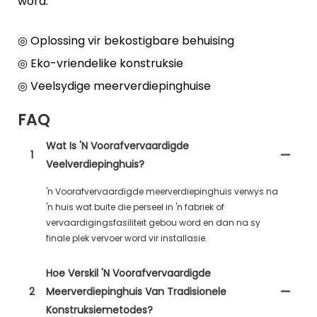
word.
◎ Oplossing vir bekostigbare behuising
◎ Eko-vriendelike konstruksie
◎ Veelsydige meerverdiepinghuise
FAQ
Wat Is 'n Voorafvervaardigde
1
Veelverdiepinghuis?
'n Voorafvervaardigde meerverdiepinghuis verwys na
'n huis wat buite die perseel in 'n fabriek of
vervaardigingsfasiliteit gebou word en dan na sy
finale plek vervoer word vir installasie.
Hoe Verskil 'n Voorafvervaardigde
2
Meerverdiepinghuis Van Tradisionele
Konstruksiemetodes?