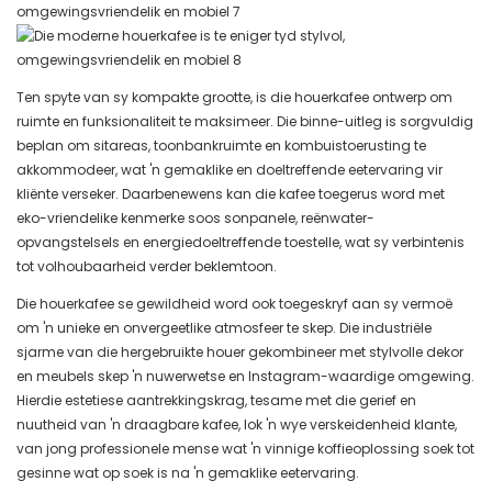
Ten spyte van sy kompakte grootte, is die houerkafee ontwerp om
ruimte en funksionaliteit te maksimeer. Die binne-uitleg is sorgvuldig
beplan om sitareas, toonbankruimte en kombuistoerusting te
akkommodeer, wat 'n gemaklike en doeltreffende eetervaring vir
kliënte verseker. Daarbenewens kan die kafee toegerus word met
eko-vriendelike kenmerke soos sonpanele, reënwater-
opvangstelsels en energiedoeltreffende toestelle, wat sy verbintenis
tot volhoubaarheid verder beklemtoon.
Die houerkafee se gewildheid word ook toegeskryf aan sy vermoë
om 'n unieke en onvergeetlike atmosfeer te skep. Die industriële
sjarme van die hergebruikte houer gekombineer met stylvolle dekor
en meubels skep 'n nuwerwetse en Instagram-waardige omgewing.
Hierdie estetiese aantrekkingskrag, tesame met die gerief en
nuutheid van 'n draagbare kafee, lok 'n wye verskeidenheid klante,
van jong professionele mense wat 'n vinnige koffieoplossing soek tot
gesinne wat op soek is na 'n gemaklike eetervaring.