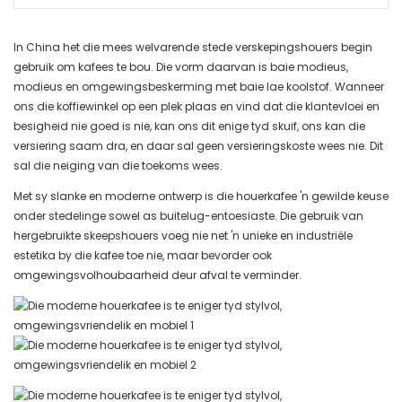
In China het die mees welvarende stede verskepingshouers begin
gebruik om kafees te bou. Die vorm daarvan is baie modieus,
modieus en omgewingsbeskerming met baie lae koolstof. Wanneer
ons die koffiewinkel op een plek plaas en vind dat die klantevloei en
besigheid nie goed is nie, kan ons dit enige tyd skuif, ons kan die
versiering saam dra, en daar sal geen versieringskoste wees nie. Dit
sal die neiging van die toekoms wees.
Met sy slanke en moderne ontwerp is die houerkafee 'n gewilde keuse
onder stedelinge sowel as buitelug-entoesiaste. Die gebruik van
hergebruikte skeepshouers voeg nie net 'n unieke en industriële
estetika by die kafee toe nie, maar bevorder ook
omgewingsvolhoubaarheid deur afval te verminder.