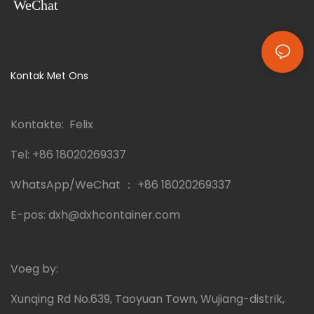
WeChat
Kontak Met Ons
Kontakte: Felix
Tel:
+86 18020269337
WhatsApp/WeChat ：
+86 18020269337
E-pos:
dxh@dxhcontainer.com
Voeg by:
Xunqing Rd No.639, Taoyuan Town, Wujiang-distrik,