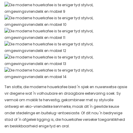
Ten slotte, die moderne houerkafee bied 'n sjiek en nuwerwetse opsie
vir diegene wat 'n volhoubare en draagbare eetervaring soek. Sy
vermoë om maklik te hervestig, gekombineer met sy stylvolle
ontwerp en eko-vriendelike kenmerke, maak dit 'n gewilde keuse
onder stedelinge en buitelug-entoesiaste. Of dit nou 'n bedrywige
stad of 'n afgeleë ligging is, die houerkafee verseker toeganklikheid
en beskikbaarheid enige tyd en oral.