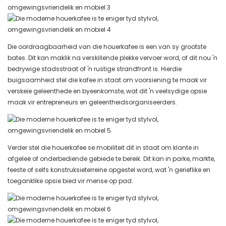
Die oordraagbaarheid van die houerkafee is een van sy grootste
bates. Dit kan maklik na verskillende plekke vervoer word, of dit nou 'n
bedrywige stadsstraat of 'n rustige strandfront is. Hierdie
buigsaamheid stel die kafee in staat om voorsiening te maak vir
verskeie geleenthede en byeenkomste, wat dit 'n veelsydige opsie
maak vir entrepreneurs en geleentheidsorganiseerders.
Verder stel die houerkafee se mobiliteit dit in staat om klante in
afgeleë of onderbediende gebiede te bereik. Dit kan in parke, markte,
feeste of selfs konstruksieterreine opgestel word, wat 'n gerieflike en
toeganklike opsie bied vir mense op pad.