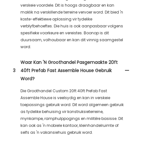
verskeie voordele. Dit is hoogs draagbaar en kan
maklik na verskillende terreine vervoer word. Dit bied 'n
koste-effektiewe oplossing vir tydelike
verblyfbehoeftes. Die huis is ook aanpasbaar volgens
spesifieke voorkeure en vereistes. Boonop is dit
duursaam, volhoubaar en kan dit vinnig saamgestel
word.
Waar Kan 'n Groothandel Pasgemaakte 20ft
3
40ft Prefab Fast Assemble House Gebruik
Word?
Die Groothandel Custom 20ft 40ft Prefab Fast
Assemble House is veelsydig en kan in verskeie
toepassings gebruik word. Dit word algemeen gebruik
as tydelike behuising vir konstruksieterreine,
mynkampe, ramphulppogings en militêre basisse. Dit
kan ook as 'n mobiele kantoor, kleinhandelruimte of
selfs as 'n vakansiehuis gebruik word.