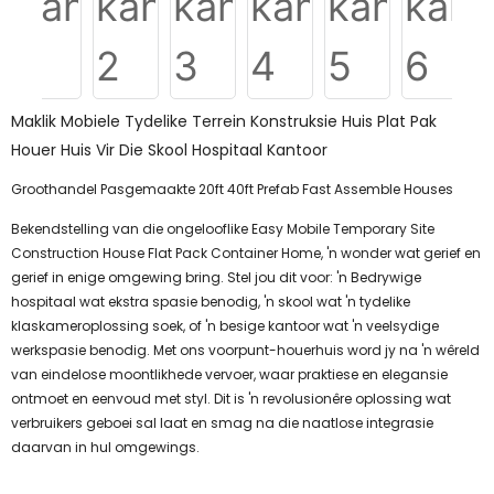
Maklik Mobiele Tydelike Terrein Konstruksie Huis Plat Pak
Houer Huis Vir Die Skool Hospitaal Kantoor
Groothandel Pasgemaakte 20ft 40ft Prefab Fast Assemble Houses
Bekendstelling van die ongelooflike Easy Mobile Temporary Site
Construction House Flat Pack Container Home, 'n wonder wat gerief en
gerief in enige omgewing bring. Stel jou dit voor: 'n Bedrywige
hospitaal wat ekstra spasie benodig, 'n skool wat 'n tydelike
klaskameroplossing soek, of 'n besige kantoor wat 'n veelsydige
werkspasie benodig. Met ons voorpunt-houerhuis word jy na 'n wêreld
van eindelose moontlikhede vervoer, waar praktiese en elegansie
ontmoet en eenvoud met styl. Dit is 'n revolusionêre oplossing wat
verbruikers geboei sal laat en smag na die naatlose integrasie
daarvan in hul omgewings.