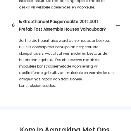
isolasie insluit. Die aanpassingsopsies maak dit
geskik vir verskeie doeleindes en voorkeure.
Is Groothandel Pasgemaakte 20ft 40ft
6
Prefab Fast Assemble Houses Volhoubaar?
Ja, hierdie houerhuise word as volhoubaar beskou.
Hulle is ontwerp met behulp van hergebruikte
skeepshouers, wat afval verminder en bestaande
hulpbronne gebruik. Daarbenewens maak die
modulêre konstruksiemetode voorsiening vir
doeltreffende gebruik van materiale en verminder die
omgewingsimpak van tradisionele
konstruksiemetodes.
Kom In Aanraking Met Ons.