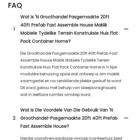
FAQ
Wat Is 'n Groothandel Pasgemaakte 20ft
40ft Prefab Fast Assemble House Maklik
1
Mobiele Tydelike Terrein Konstruksie Huis Flat
Pack Container Home?
Die Groothandel Pasgemaakte 20ft 40ft Prefab Fast
Assemble House Maklik Mobiele Tydelike Terrein
Konstruksie Huis Flat Pack Container Home is 'n tipe
modulêre behuising opsie wat ontwerp is om maklik
saamgestel en na verskillende plekke geskuif te word.
Dit word gebou met behulp van skeepsvraghouers
wat in leefbare ruimtes omskep word.
Wat Is Die Voordele Van Die Gebruik Van 'n
2
Groothandel-Pasgemaakte 20ft 40ft Prefab
Fast Assemble House?
Hierdie voorafvervaardigde vinnige monteerhuis bied