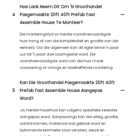
Hoe Lank Neem Dit Om 'n Groothandel
4
Pasgemaakte 20ft 40ft Prefab Fast
Assemble House Te Monteer?
Die monteringstyd vir hierdie voorafvervaardigde
huis hang af van die kompleksiteit en grootte van die
eenheid. Oor die algemeen kan dit egter binne 'n paar
uur tot 'n paar dae saamgestel word. Die
voorafvervaardigde aard van die huis maak
voorsiening vir vinnige en doeltreffende montering.
Kan Die Groothandel Pasgemaakte 20ft 40ft
5
Prefab Fast Assemble House Aangepas
Word?
Ja, hierdie houerhuis kan volgens spesifieke vereistes
aangepas word. Aanpassings kan die uitleg, grootte,
aantal kamers, materiaal wat gebruik word en
bykomende kenmerke soos vensters, deure en