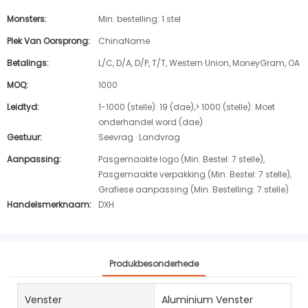
Monsters:
Min. bestelling: 1 stel
Plek Van Oorsprong:
ChinaName
Betalings:
L/C, D/A, D/P, T/T, Western Union, MoneyGram, OA
MOQ:
1000
Leidtyd:
1-1000 (stelle): 19 (dae),> 1000 (stelle): Moet
onderhandel word (dae)
Gestuur:
Seevrag · Landvrag
Aanpassing:
Pasgemaakte logo (Min. Bestel: 7 stelle),
Pasgemaakte verpakking (Min. Bestel: 7 stelle),
Grafiese aanpassing (Min. Bestelling: 7 stelle)
Handelsmerknaam:
DXH
Produkbesonderhede
Venster
Aluminium Venster