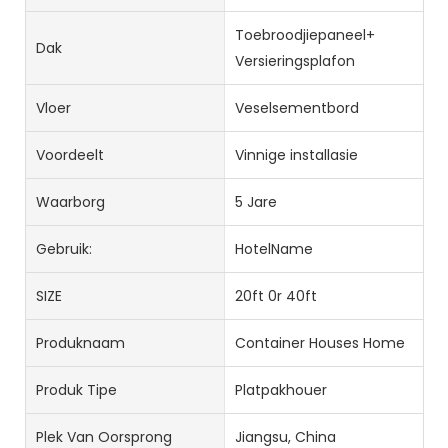
Toebroodjiepaneel+
Dak
Versieringsplafon
Vloer
Veselsementbord
Voordeelt
Vinnige installasie
Waarborg
5 Jare
Gebruik:
HotelName
SIZE
20ft 0r 40ft
Produknaam
Container Houses Home
Produk Tipe
Platpakhouer
Plek Van Oorsprong
Jiangsu, China