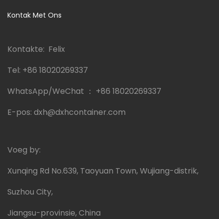
Kontak Met Ons
Kontakte: Felix
Tel:
+86 18020269337
WhatsApp/WeChat ：
+86 18020269337
E-pos:
dxh@dxhcontainer.com
Voeg by:
Xunqing Rd No.639, Taoyuan Town, Wujiang-distrik,
Suzhou City,
Jiangsu-provinsie, China