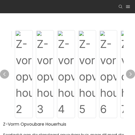
Z-Vorm Opvoubare Houerhuis
Soortgelyk aan die standaard opvoubare huis, maar dit moet die