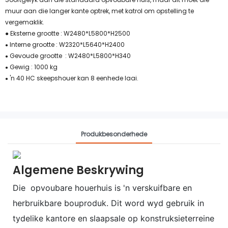
muur aan die langer kante optrek, met katrol om opstelling te
vergemaklik.
● Eksterne grootte : W2480*L5800*H2500
Interne grootte : W2320*L5640*H2400
●
Gevoude grootte : W2480*L5800*H340
●
Gewig : 1000 kg
●
'n 40 HC skeepshouer kan 8 eenhede laai.
●
Produkbesonderhede
Algemene Beskrywing
Die opvoubare houerhuis is 'n verskuifbare en
herbruikbare bouproduk.
Dit word wyd gebruik in
tydelike kantore en slaapsale op konstruksieterreine