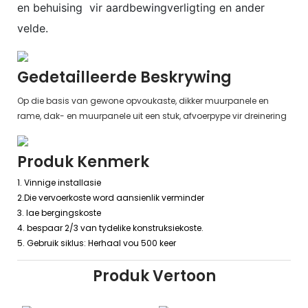
en behuising
vir aardbewingverligting en ander
velde.
Gedetailleerde Beskrywing
Op die basis van gewone opvoukaste, dikker muurpanele en
rame, dak- en muurpanele uit een stuk, afvoerpype vir dreinering
Produk Kenmerk
1. Vinnige installasie
2.Die vervoerkoste word aansienlik verminder
3. lae bergingskoste
4. bespaar 2/3 van tydelike konstruksiekoste.
5. Gebruik siklus: Herhaal vou 500 keer
Produk Vertoon