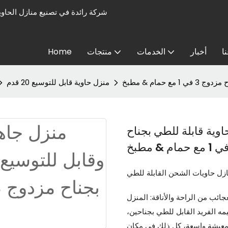
ا
أخبار
الخدمات
منتجات
Home
مام & مطبخ
منزل حاوية قابل للتوسيع 20 قدم
وية قابلة للطي بجناح
زل حاويات الشحن القابلة للطي
ائب من الراحة والأناقة: المنزل
ه الفريد القابل للطي بجناحين،
معيشة واسعة، كل ذلك في مكان