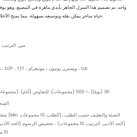
واحد. تم تصميم هذا المنزل الجاهز بأيدي ماهرة في المصنع، وهو يوفر
حياة ساحر يمكن نقله وتوسيعه بسهولة، مما يمنح الأحلام مسكنًا ساحرًا أينما يرغب قلبك.
مين. الترتيب: 1 مجموعة
L/C ، D/A ، D/P ، T/T ، ويسترن يونيون ، مونيغرام ، OA
1-500 (مجموعات): 30 (يومًا) ،> 500 (مجموعات): للتفاوض (أيام)
الشح
شعار مخصص (Min. ا
(الحد الأدنى. الترتيب: 10 مجموعات) ، تخصيص الرسوم (الحد الأ
10 مجموعات)