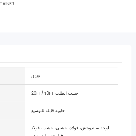
TAINER
فندق
20FT/40FT حسب الطلب
حاوية قابلة للتوسيع
لوحة ساندويتش، فولاذ، خشبي، خشب، فولاذ
+ لوحة ساندويتش