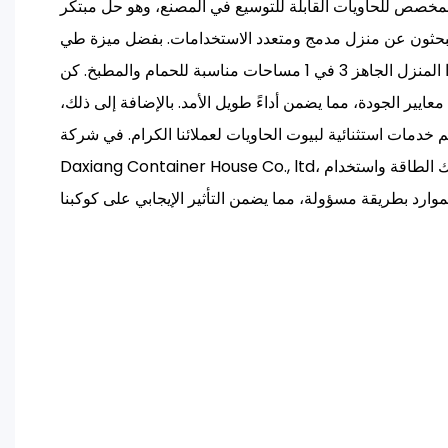
المخصص للحاويات القابلة للتوسيع في المصنع، وهو حل مبتكر
يبحثون عن منزل مدمج ومتعدد الاستخدامات. بفضل ميزة طي
الجناح المزدوج، يوفر هذا المنزل الجاهز 3 في 1 مساحات مناسبة للحمام والمطبخ. كن
معايير الجودة، مما يضمن أداءً طويل الأمد. بالإضافة إلى ذلك،
خدمات استثنائية لبيوت الحاويات لعملائنا الكرام. في شركة Suzhou
Daxiang Container House Co., ltd، نحن ملتزمون بتقليل استهلاك الطاقة واستخدام