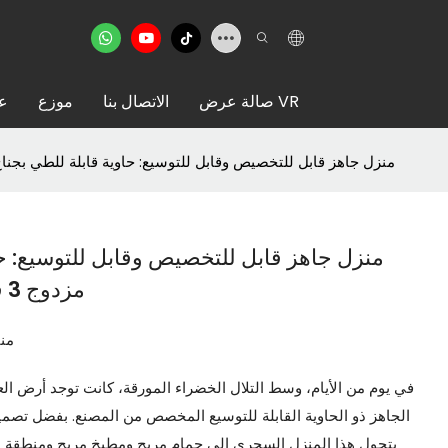
صالة عرض VR
الاتصال بنا
موزع
عن
منزل جاهز قابل للتخصيص وقابل للتوسيع: حاوية قابلة للطي بجناح مزدوج 3 في 1 مع ح
منزل جاهز قابل للتخصيص وقابل للتوسيع: حا
مزدوج 3 في 1 مع حمام & مطبخ
منا
في يوم من الأيام، وسط التلال الخضراء المورقة، كانت توجد أرض العج
الجاهز ذو الحاوية القابلة للتوسيع المخصص من المصنع. بفضل تصميم
يتحول هذا المنزل السحري إلى حمام مريح ومطبخ مريح ومنطقة 