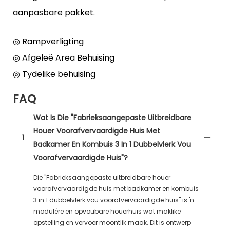
aanpasbare pakket.
◎ Rampverligting
◎ Afgeleë Area Behuising
◎ Tydelike behuising
FAQ
Wat Is Die "Fabrieksaangepaste Uitbreidbare
Houer Voorafvervaardigde Huis Met
1
Badkamer En Kombuis 3 In 1 Dubbelvlerk Vou
Voorafvervaardigde Huis"?
Die "Fabrieksaangepaste uitbreidbare houer
voorafvervaardigde huis met badkamer en kombuis
3 in 1 dubbelvlerk vou voorafvervaardigde huis" is 'n
modulêre en opvoubare houerhuis wat maklike
opstelling en vervoer moontlik maak. Dit is ontwerp