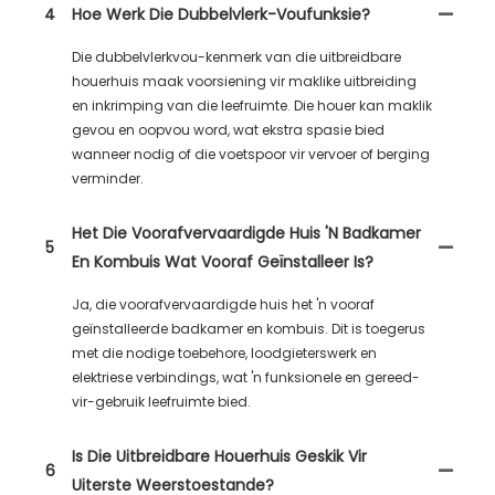
4
Hoe Werk Die Dubbelvlerk-Voufunksie?
Die dubbelvlerkvou-kenmerk van die uitbreidbare
houerhuis maak voorsiening vir maklike uitbreiding
en inkrimping van die leefruimte. Die houer kan maklik
gevou en oopvou word, wat ekstra spasie bied
wanneer nodig of die voetspoor vir vervoer of berging
verminder.
Het Die Voorafvervaardigde Huis 'n Badkamer
5
En Kombuis Wat Vooraf Geïnstalleer Is?
Ja, die voorafvervaardigde huis het 'n vooraf
geïnstalleerde badkamer en kombuis. Dit is toegerus
met die nodige toebehore, loodgieterswerk en
elektriese verbindings, wat 'n funksionele en gereed-
vir-gebruik leefruimte bied.
Is Die Uitbreidbare Houerhuis Geskik Vir
6
Uiterste Weerstoestande?