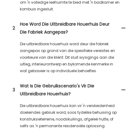
om 'n volledige leefruimte te bied met 'n badkamer en
kombuis ingesluit.
Hoe Word Die Uitbreidbare Houerhuis Deur
2
Die Fabriek Aangepas?
Die uitbreidbare houerhuis word deur die fabriek
aangepas op grond van die spesifieke vereistes en
voorkeure van die kliënt. Dit sluit wysigings aan die
uitleg, interieurontwerp en bykomende kenmerke in
wat gebaseer is op individuele behoeftes.
Wat Is Die Gebruikscenario's Vir Die
3
Uitbreidbare Houerhuis?
Die uitbreidbare houerhuis kan vir 'n verskeidenheid
doeleindes gebruik word, soos tydelike behuising op
konstruksieterreine, noodskuilings, afgeleë hutte, of
selfs as 'n permanente residensiële oplossing.