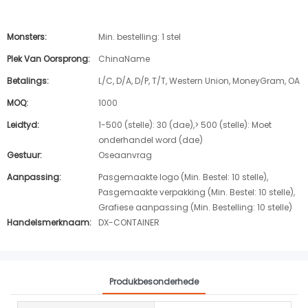
Monsters:
Min. bestelling: 1 stel
Plek Van Oorsprong:
ChinaName
Betalings:
L/C, D/A, D/P, T/T, Western Union, MoneyGram, OA
MOQ:
1000
Leidtyd:
1-500 (stelle): 30 (dae),> 500 (stelle): Moet
onderhandel word (dae)
Gestuur:
Oseaanvrag
Aanpassing:
Pasgemaakte logo (Min. Bestel: 10 stelle),
Pasgemaakte verpakking (Min. Bestel: 10 stelle),
Grafiese aanpassing (Min. Bestelling: 10 stelle)
Handelsmerknaam:
DX-CONTAINER
Produkbesonderhede