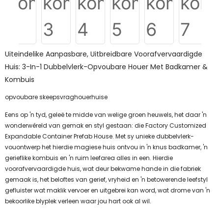
Uiteindelike Aanpasbare, Uitbreidbare Voorafvervaardigde
Huis: 3-In-1 Dubbelvlerk-Opvoubare Houer Met Badkamer &
Kombuis
opvoubare skeepsvraghouerhuise
Eens op 'n tyd, geleë te midde van welige groen heuwels, het daar 'n
wonderwêreld van gemak en styl gestaan: die Factory Customized
Expandable Container Prefab House. Met sy unieke dubbelvlerk-
vouontwerp het hierdie magiese huis ontvou in 'n knus badkamer, 'n
gerieflike kombuis en 'n ruim leefarea alles in een. Hierdie
voorafvervaardigde huis, wat deur bekwame hande in die fabriek
gemaak is, het beloftes van gerief, vryheid en 'n betowerende leefstyl
gefluister wat maklik vervoer en uitgebrei kan word, wat drome van 'n
bekoorlike blyplek verleen waar jou hart ook al wil.