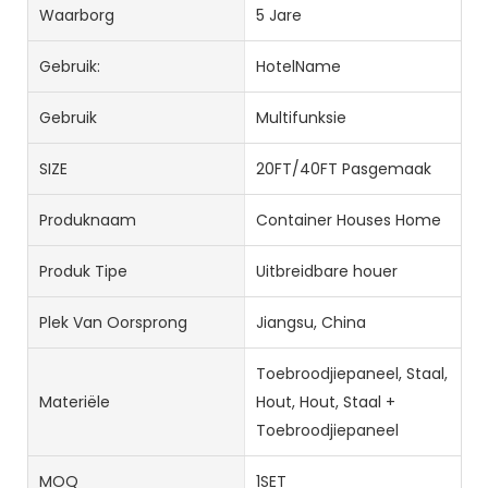
Waarborg
5 Jare
Gebruik:
HotelName
Gebruik
Multifunksie
SIZE
20FT/40FT Pasgemaak
Produknaam
Container Houses Home
Produk Tipe
Uitbreidbare houer
Plek Van Oorsprong
Jiangsu, China
Toebroodjiepaneel, Staal,
Materiële
Hout, Hout, Staal +
Toebroodjiepaneel
MOQ
1SET