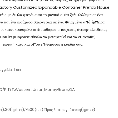
το Factory Customized Expandable Container Prefab House.
διο με διπλά φτερά, αυτό το μαγικό σπίτι ξεδιπλώθηκε σε ένα
να και ένα ευρύχωρο σαλόνι όλα σε ένα. Φτιαγμένο από έμπειρα
προκατασκευασμένο σπίτι ψιθύρισε υποσχέσεις άνεσης, ελευθερίας
 που θα μπορούσε εύκολα να μεταφερθεί και να επεκταθεί,
οητευτική κατοικία όπου επιθυμούσε η καρδιά σας.
γγελία: 1 σετ
,D/P,T/T,Western Union,MoneyGram,OA
τ):30(ημέρες),>500(σετ):Προς διαπραγμάτευση(ημέρες)