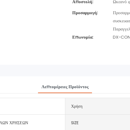
Αποστολή:
Ωκεανό φ
Προσαρμογή:
Προσαρμο
συσκευασ
Παραγγελ
Επωνυμία:
DX-CON
Λεπτομέρειες Προϊόντος
Χρήση
ΛΩΝ ΧΡΗΣΕΩΝ
SIZE