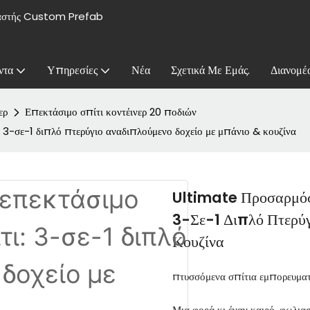
υαστής Custom Prefab
ντα
Υπηρεσίες
Νέα
Σχετικά Με Εμάς.
Διανομέ
ερ
Επεκτάσιμο σπίτι κοντέινερ 20 ποδιών
3-σε-1 διπλό πτερύγιο αναδιπλούμενο δοχείο με μπάνιο & κουζίνα
Ultimate Προσαρμόσ
3-Σε-1 Διπλό Πτερύ
Κουζίνα
πτυσσόμενα σπίτια εμπορευμα
Μια φορά κι έναν καιρό, φωλια