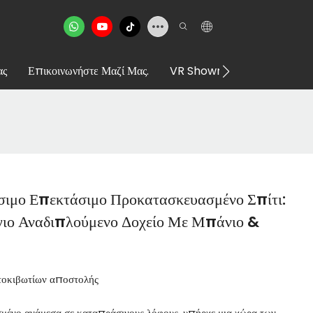
ας
Επικοινωνήστε Μαζί Μας.
VR Showroom
ιμο Επεκτάσιμο Προκατασκευασμένο Σπίτι:
γιο Αναδιπλούμενο Δοχείο Με Μπάνιο &
τοκιβωτίων αποστολής
σμένο ανάμεσα σε καταπράσινους λόφους, υπήρχε μια χώρα των