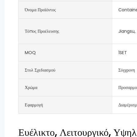
Όνομα Προϊόντος
Contain
Τόπος Προέλευσης
Jiangsu, 
MOQ
1SET
Στυλ Σχεδιασμού
Σύγχρονη
Χρώμα
Προσαρμο
Εφαρμογή
Διαμέρισμ
Ευέλικτο, Λειτουργικό, Υψηλ